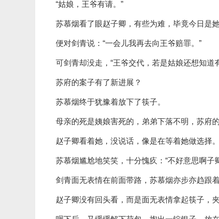
“姑娘，王爷有请。”
苏慕烟看了眼赵子卿，有些为难，毕竟今日是
便对剑青说：“一会儿我再去向王爷赔罪。”
可剑青却没走，“王爷交代，若是姑娘还想知道
苏府的案子有了新进展？
苏慕烟终于犹豫着放下了筷子。
母亲的死是姨娘害死的，弟弟下落不明，苏府
赵子卿看着她，没说话，像是在等着她做选择
苏慕烟尴尬地笑笑，十分愧疚：“不好意思啊子
剑青面无表情在前面带路，苏慕烟亦步亦趋跟
赵子卿没有回头看，而是面无表情拿起筷子，