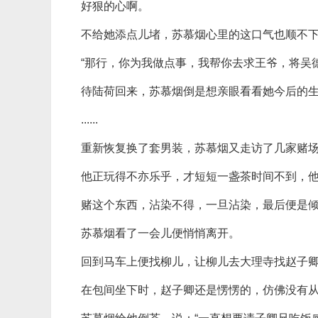
好狠的心啊。
不给她添点儿堵，苏慕烟心里的这口气也顺不
“那行，你为我做点事，我帮你去求王爷，将吴
待陆荷回来，苏慕烟倒是想亲眼看看她今后的
......
重新恢复换了套男装，苏慕烟又走访了几家赌
他正玩得不亦乐乎，才短短一盏茶时间不到，
赌这个东西，沾染不得，一旦沾染，最后便是倾
苏慕烟看了一会儿便悄悄离开。
回到马车上便找柳儿，让柳儿去大理寺找赵子
在包间坐下时，赵子卿还是愣愣的，仿佛没有