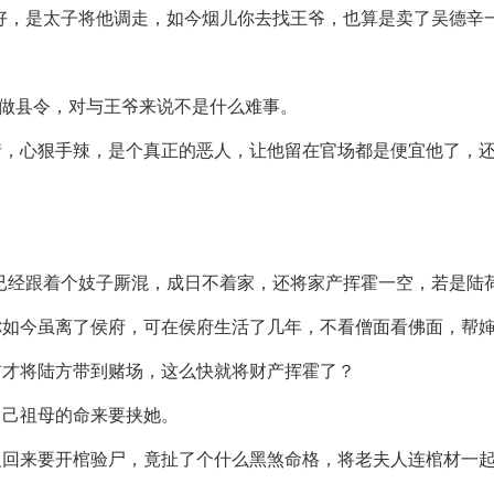
好，是太子将他调走，如今烟儿你去找王爷，也算是卖了吴德辛
方做县令，对与王爷来说不是什么难事。
情，心狠手辣，是个真正的恶人，让他留在官场都是便宜他了，
已经跟着个妓子厮混，成日不着家，还将家产挥霍一空，若是陆
如今虽离了侯府，可在侯府生活了几年，不看僧面看佛面，帮婶
前才将陆方带到赌场，这么快就将财产挥霍了？
自己祖母的命来要挟她。
义回来要开棺验尸，竟扯了个什么黑煞命格，将老夫人连棺材一