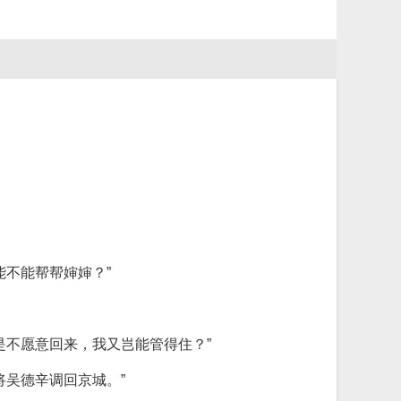
不能帮帮婶婶？”
是不愿意回来，我又岂能管得住？”
吴德辛调回京城。”