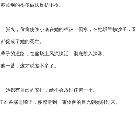
于苏慕烟的很多做法反抗不得。
例、炭火，偷偷使唤小厮在她的棉被上倒水，在她饭里掺沙子，
件都促成了她的死亡。
上辈子的道路，在赌场上风流快活，彻底堕入深渊。
戒他一番，这才说差不多了。
人，她都有自己的安排，绝不会放过任何一个。
，正准备塞进嘴里，便感觉到一束伶俐的目光朝她射过来。