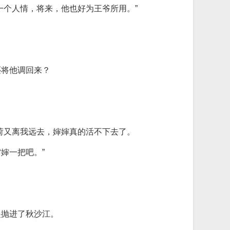
一个人情，将来，他也好为王爷所用。”
还将他调回来？
荷又离我远去，婶婶真的活不下去了。
婶一把吧。”
起抛进了秋沙江。