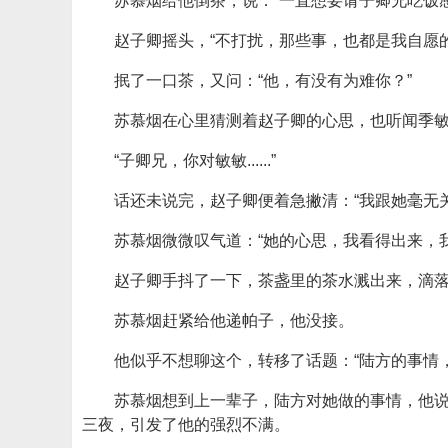
苏慕烟给他倒茶，说：“一直想要请子卿兄吃饭
赵子卿摇头，“不打扰，那些事，也都是我自愿
抿了一口茶，又问：“他，有没有为难你？”
苏慕烟在心里猜测着赵子卿的心思，也听闻季
“子卿兄，你对敏敏......”
话还未说完，赵子卿便着急撇清：“我跟她毫无关
苏慕烟微微叹气道：“她的心思，我看得出来，
赵子卿手抖了一下，茶盏里的茶水溅出来，滴
苏慕烟赶紧给他递帕子，他没接。
他似乎不想聊这个，转移了话题：“陆方的事情
苏慕烟想到上一辈子，陆方对她做的事情，他
三夜，引发了他的强烈不满。