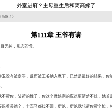
外室进府？主母重生后和离高嫁了
离高嫁了》
第111章 王爷有请
双目无神，形态苍慌。
。
侍卫没有被定罪，反而被王爷纳入麾下，已然是最好的结果，你能
堪。
我不帮你，陆荷的性子，你这个做娘亲的应该更清楚不过，她若
要跟着吴德辛，十匹马都拉不回，所以，所以我想请你帮个忙，将