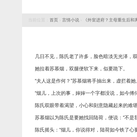
当前位置：
首页
›
言情小说
›
《外室进府？主母重生后和
几日不见，陈氏老了许多，脸色暗淡无光泽，
她拉着苏慕烟，双腿便软下来，似要跪下。
“夫人这是作何？”苏慕烟将手抽出来，虚拦着她
“烟儿，上次的事，婶婶一个字都没说，如今傅
陈氏双眼带着渴望，小心和刻意隐藏起来的难
苏慕烟以为陈氏是要她找回陆荷，便说：“不是
陈氏摇头：“烟儿，你说得对，陆荷如今铁了心