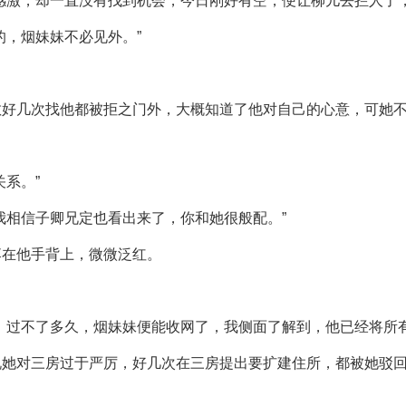
感激，却一直没有找到机会，今日刚好有空，便让柳儿去拦人了，
的，烟妹妹不必见外。”
敏好几次找他都被拒之门外，大概知道了他对自己的心意，可她
系。”
我相信子卿兄定也看出来了，你和她很般配。”
落在他手背上，微微泛红。
，过不了多久，烟妹妹便能收网了，我侧面了解到，他已经将所有
说她对三房过于严厉，好几次在三房提出要扩建住所，都被她驳