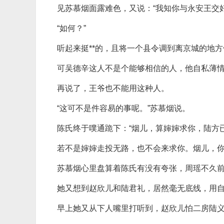
见苏慕烟面露难色，又说：“我知你与永安王交
“如何？”
听起来挺**的，且将一个县令调到离京城的地
可吴德辛这人不是个能够相信的人，他自私薄
再说了，王爷也不能用这种人。
“这可不是件容易的事呢。”苏慕烟说。
陈氏终于噗通跪下：“烟儿，算婶婶求你，陆方
若不是婶婶走投无路，也不会来求你。烟儿，你
苏慕烟心里盘算着陈氏有没有夸张，周瑶不久
她又想到赵欣儿和陆君礼，居然毫无底线，用
早上她又从下人嘴里打听到，赵欣儿怕二房陆