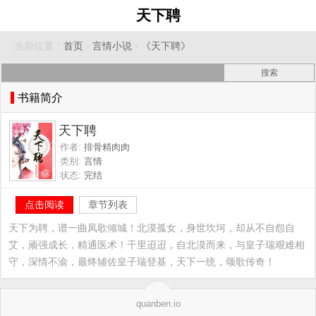
天下聘
当前位置：
首页
›
言情小说
›
《天下聘》
书籍简介
天下聘
作者:
排骨精肉肉
类别:
言情
状态:
完结
点击阅读
章节列表
天下为聘，谱一曲凤歌倾城！北漠孤女，身世坎坷，却从不自怨自
艾，顽强成长，精通医术！千里迢迢，自北漠而来，与皇子瑞艰难相
守，深情不渝，最终辅佐皇子瑞登基，天下一统，颂歌传奇！
quanben.io