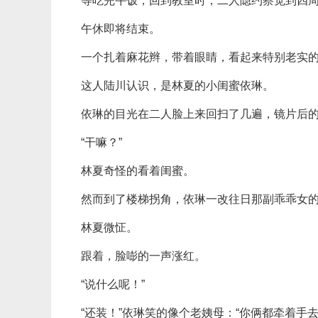
等吃完午饭，回到教室时，二人隐约察觉到四
午休即将结束。
一个扎着麻花辫，带着眼睛，看起来特别老实
这人陆川认识，是林夏的小闺蜜依琳。
依琳的目光在二人脸上来回扫了几遍，镜片后
“干嘛？”
林夏奇怪的看着闺蜜。
然而到了楼梯拐角，依琳一改往日那副乖乖女的
林夏微怔。
跟着，脸嘭的一声涨红。
“说什么呢！”
“还装！”依琳笑的像个老姨母：“你俩都牵着手