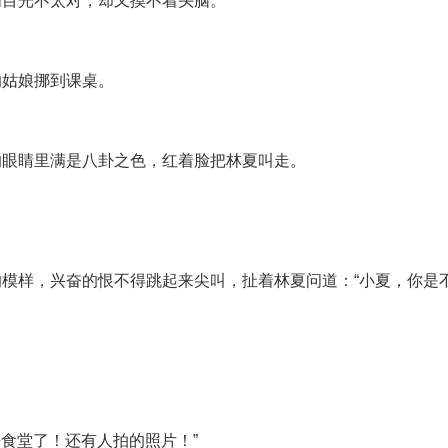
周目光不太对，却又摸不着头脑。
的姑娘挪到课桌。
的眼睛里满是八卦之色，红着脸把林夏叫走。
模样，兴奋的恨不得跳起来尖叫，扯着林夏问道：“小夏，你是不
去食堂了！还有人拍的照片！”