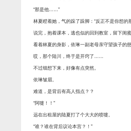
“那是他……”
林夏瞪着她，气的跺了跺脚：“反正不是你想的
说完，抱着课本，逃也似的回到教室，留下闺
看着林夏的身影，依琳一副老母亲守望孩子的
哎，那个陆川，终于是开窍了……
不过细想下来，好像有点突然。
依琳皱眉。
难道，是背后有高人指点？？
“阿嚏！！”
远在出租屋的陆夏打了个大大的喷嚏。
“谁？谁在背后议论本宫？！”