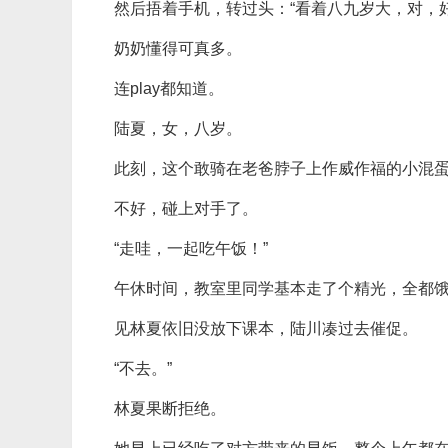
然后捂着手机，转过头：“看着八九岁大，对，好像
奶奶懂得可真多。
连play都知道。
陆夏，女，八岁。
此刻，这个敢骑在老爸脖子上作威作福的小混
不好，碰上对手了。
“走哇，一起吃午饭！”
午休时间，教室里同学基本走了个精光，全都
见林夏依旧没放下课本，陆川凑过去催促。
“不去。”
林夏果断拒绝。