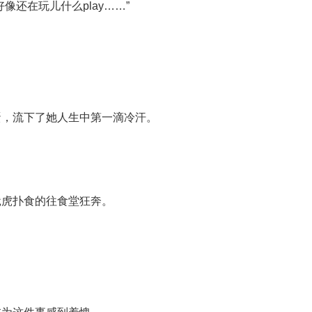
还在玩儿什么play……”
蛋，流下了她人生中第一滴冷汗。
饿虎扑食的往食堂狂奔。