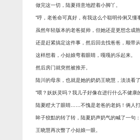
做完这一切，陆夏得意地蹬着小脚丫。
“哼，老爸命可真好，有我这么个聪明伶俐又懂
虽然年轻版本的老爸挺帅，但她还是更想念成
还是赶紧搞定这件事，然后回去找爸爸，顺带
这样想着，小姑娘弯着眼睛，嘎嘎的乐起来。
然后房门就突然被推开。
陆川的母亲，也就是她的奶奶王晓慧，淡淡看
“喂？妖妖灵吗？我儿子好像在进行什么不健康
陆夏瞪大了眼睛……不愧是老爸的老妈！俩人
眸子狡黠的转了转，陆夏奶声奶气的喊了一句：
王晓慧再次瞥了小姑娘一眼。