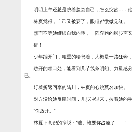
明明上午还总是腆着脸烦自己，怎么突然……
林夏觉得，自己又被耍了，眼眶都微微见红。
然而不等她继续自我内耗，一阵奔跑的脚步声
砰！
少年踹开门，粗重的喘息着，大概是一路狂奔
敞开的领口处，能看到几节线条明朗、力量感
已。
盯着折返回李的陆川，林夏的心跳莫名加快。
对方没给她反应时间，几步冲过来，拉着她的手
“你放开。”
林夏下意识的挣脱：“谁、谁要你占座了……”