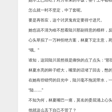
她早上已经吃了对方带来的早饭，整个上午都
怎么就一时不坚定，中了套呢。
要是再答应，这个讨厌鬼肯定要得寸进尺。
她也说不清为啥不想看陆川那副得意的模样，
心头草拟了一万种拒绝方案，林夏下定主意，
“哦。”
谁知，这回陆川居然很是痛快的点了点头：“那
林夏水亮的眸子瞪大，嘴里的话堵了回去，憋
在她有些错愕的目光中，陆川毫不拖泥带水，
“陆……”
不知为何，林夏嘴巴一瘪，莫名的委屈涌上心
他就这么丢下自己不管了？