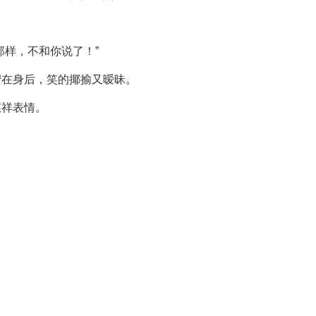
那样，不和你说了！”
蜜在身后，笑的揶揄又暧昧。
慈祥表情。