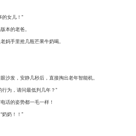
事的女儿！”
熟版本的老爸。
从老妈手里抢几瓶芒果牛奶喝。
了眼沙发，安静几秒后，直接掏出老年智能机。
的行为，请问最低判几年？”
打电话的姿势都一毛一样！
“奶奶！！”