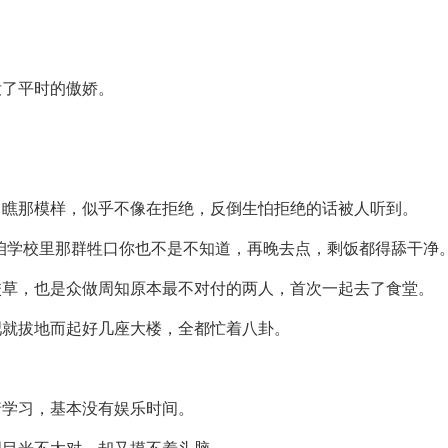
没了平时的傲娇。
，瞧那模样，似乎不像在拒绝，反倒生怕拒绝的话被人听到。
咱学校里那群牲口你也不是不知道，再晚去点，剩饭都得舔干净。
校草，也是众做周知原本最不对付的两人，首次一起去了食堂。
吧就拔地而起好几座大楼，全都忙着八卦。
着学习，基本没有娱乐时间。