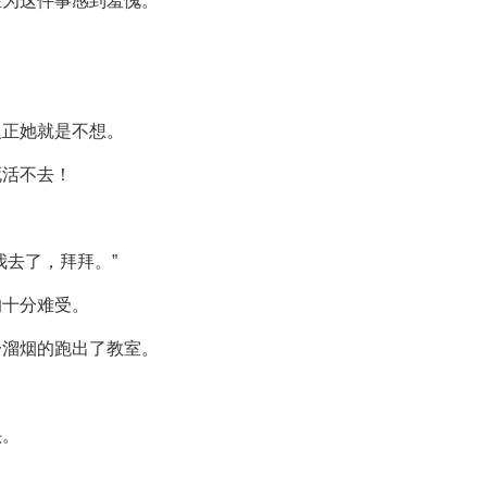
在为这件事感到羞愧。
反正她就是不想。
死活不去！
我去了，拜拜。”
的十分难受。
一溜烟的跑出了教室。
头。