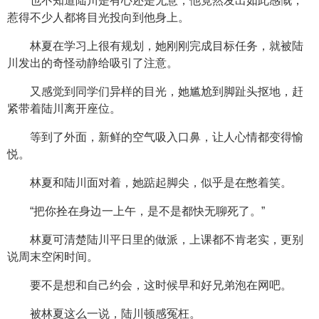
也不知道陆川是有心还是无意，他竟然发出如此感慨，
惹得不少人都将目光投向到他身上。
林夏在学习上很有规划，她刚刚完成目标任务，就被陆
川发出的奇怪动静给吸引了注意。
又感觉到同学们异样的目光，她尴尬到脚趾头抠地，赶
紧带着陆川离开座位。
等到了外面，新鲜的空气吸入口鼻，让人心情都变得愉
悦。
林夏和陆川面对着，她踮起脚尖，似乎是在憋着笑。
“把你拴在身边一上午，是不是都快无聊死了。”
林夏可清楚陆川平日里的做派，上课都不肯老实，更别
说周末空闲时间。
要不是想和自己约会，这时候早和好兄弟泡在网吧。
被林夏这么一说，陆川顿感冤枉。