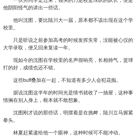
一伙男同学走过来，领头的乃是校篮球队的队长，便是
他阴阳怪气的讲出一些话。
他叫沈图，要比陆川大一届，原本都不该出现在这个学
校里。
只是听说之前参加高考的时候发挥失常，没能被心仪的
大学录取，便又回来复读一年。
现如今的沈图在学校里的名声很响亮，长相帅气，篮球
打的好，成绩也还不错。
这些buff叠加在一起，不知道有多少人会犯花痴。
据说沈图这半年的时间光是情书就收了一抽屉，这种事
情搁在别人身上，根本就不敢想象。
沈图刚才说的那些话，明摆着是在挑衅，陆川立马握紧
拳头。
林夏赶紧递给他一个眼神，这种时候可不能冲动。