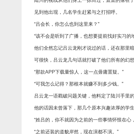
陆川的视线从他们身上一掠而过，直直的落在
见到他出现，几名学生赶紧与之打招呼。
“吕会长，你怎么也到这里来？”
“该不会是听到了广播，也想要提前找好实习的地
他们全然忘记吕云龙刚才说过的话，还在那里
可很快，吕云龙几句话就打破了他们所有的幻
“那款APP下载量惊人，这一点毋庸置疑。”
“可我怎么记得？那根本就赚不到多少钱。”
吕云龙一语戳破问题关键，他料定了陆川手里
他的话因未曾落下，那几个原本兴趣浓厚的学
“姓吕的，你不就因为之前的一些事情怀恨在心
“之前还装的道貌岸然，现在演都不演。”