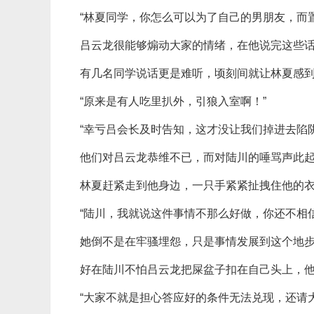
“林夏同学，你怎么可以为了自己的男朋友，而
吕云龙很能够煽动大家的情绪，在他说完这些
有几名同学说话更是难听，顷刻间就让林夏感
“原来是有人吃里扒外，引狼入室啊！”
“幸亏吕会长及时告知，这才没让我们掉进去陷阱
他们对吕云龙恭维不已，而对陆川的唾骂声此
林夏赶紧走到他身边，一只手紧紧扯拽住他的
“陆川，我就说这件事情不那么好做，你还不相
她倒不是在牢骚埋怨，只是事情发展到这个地
好在陆川不怕吕云龙把屎盆子扣在自己头上，
“大家不就是担心答应好的条件无法兑现，还请