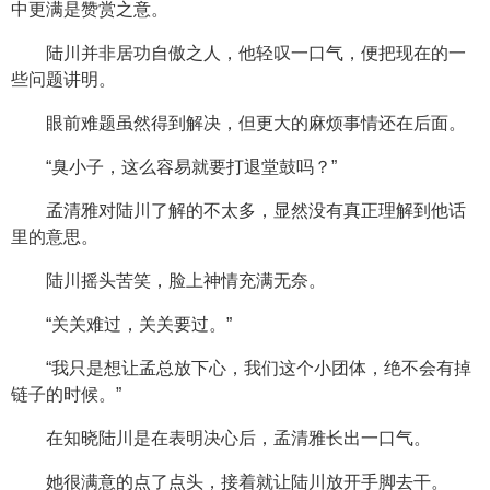
中更满是赞赏之意。
陆川并非居功自傲之人，他轻叹一口气，便把现在的一
些问题讲明。
眼前难题虽然得到解决，但更大的麻烦事情还在后面。
“臭小子，这么容易就要打退堂鼓吗？”
孟清雅对陆川了解的不太多，显然没有真正理解到他话
里的意思。
陆川摇头苦笑，脸上神情充满无奈。
“关关难过，关关要过。”
“我只是想让孟总放下心，我们这个小团体，绝不会有掉
链子的时候。”
在知晓陆川是在表明决心后，孟清雅长出一口气。
她很满意的点了点头，接着就让陆川放开手脚去干。