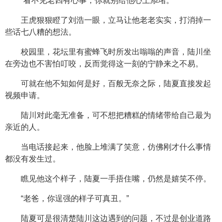
“看不见老四有心事，你就别给他心上添堵。”
王虎狠狠瞪了刘浩一眼，立马让他老老实实，打消掉一
些话七八糟的想法。
校园里，花坛里有蜜蜂飞时所发出嗡嗡的声音，陆川坐
在旁边也不害怕叮咬，反而觉得这一刻的宁静来之不易。
可就在他不知如何是好，百般无奈之际，陆夏直接发起
视频申请。
陆川对此毫无准备，可不想把糟糕的情绪带给自己最为
亲近的人。
当电话接起来，他脸上堆满了笑意，仿佛刚才什么事情
都没有发生过。
瞧见他这个样子，陆夏一手捂住嘴，仍然是嬉笑不停。
“老爸，你逞强的样子可真丑。”
陆夏可是很清楚陆川这边遇到的问题，不过是创业道路