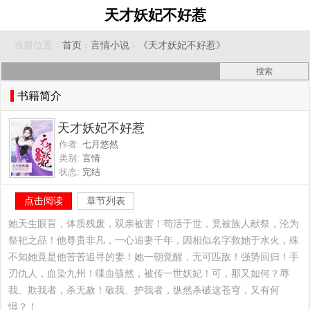
天才妖妃不好惹
当前位置：
首页
›
言情小说
›
《天才妖妃不好惹》
书籍简介
天才妖妃不好惹
作者:
七月悠然
类别:
言情
状态:
完结
点击阅读
章节列表
她天生眼盲，体质残废，双亲被害！苟活于世，竟被族人献祭，沦为
祭祀之品！他尊贵非凡，一心追妻千年，因相似名字救她于水火，殊
不知她竟是他苦苦追寻的妻！她一朝觉醒，无可匹敌！强势回归！手
刃仇人，血染九州！喋血骇然，被传一世妖妃！可，那又如何？辱
我、欺我者，杀无赦！敬我、护我者，纵然杀破这苍穹，又有何
惧？！