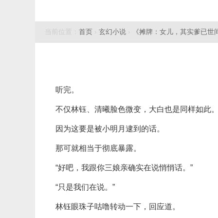
当前位置：
首页
›
玄幻小说
›
《摊牌：女儿，其实爹已世
听完。
不仅林钰、清曦脸色微变，大白也是同样如此
因为这要是被小明月逮到的话。
那可就相当于彻底暴露。
“好吧，我跟你三娘亲确实在说悄悄话。”
“只是我们在说。”
林钰眼珠子咕噜转动一下，回应道。