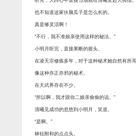
听完，大白心中直接当场就给清曦竖起大拇指
也不知道这家伙脑瓜子是怎么长的。
真是够灵活啊！
“不行，我不准娘亲使用这样的秘法。”
小明月听完，直接果断的摇头。
在凌天宗修炼多年，对于这种秘术她自然有所
像这种亦正亦邪的秘术。
在天武界存在不少。
“所以啊，我才跟你二娘亲偷偷的说。”
清曦见成功的忽悠到小明月，笑道。
“是啊。”
林钰附和的点点头。