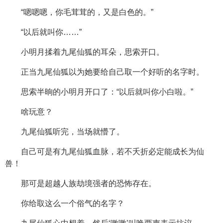
“嗯嗯嗯，你毛茸茸的，又是白色的。”
“以后就叫你……”
小明月揉着九尾仙狐的耳朵，思索开口。
正当九尾仙狐以为她要给自己取一个好听的名字时。
思索半晌的小明月开口了：“以后就叫你小白啦。”
啥玩意？
九尾仙狐听完，当场就懵了。
自己可是有九尾仙狐血脉，若不夭折必定能成长为仙
兽！
那可是超越人族劫境强者的恐怖存在。
你给取这么一个俗气的名字？