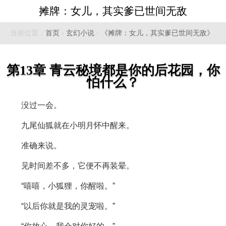
摊牌：女儿，其实爹已世间无敌
当前位置：
首页
›
玄幻小说
›
《摊牌：女儿，其实爹已世间无敌》
第13章 青云秘境都是你的后花园，你
怕什么？
没过一会。
九尾仙狐就在小明月怀中醒来。
准确来说。
见时间差不多，它便不再装晕。
“嘻嘻，小狐狸，你醒啦。”
“以后你就是我的灵宠啦。”