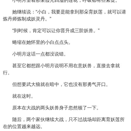
小明月望着那朵霞光四溢的莲花，呼吸都有些紧促。
她继续说：“小白，我要是能拿到那朵育妖莲，就可以请
炼丹师炼制成妖灵丹。”
“到时候，肯定可以让你晋升成三阶妖兽。”
蜷缩在她怀里的小白点点头。
小明月这话一点都没说错。
甚至它都想跟小明月说明不用在意妖兽，直接去拿就
行。
但想要武大狼就在暗中，它也没有那勇气开口。
就在这时。
原本在大战的两头妖兽身子忽然顿了一下。
随后，两个家伙继续大战，只不过战场却距离育妖莲所
在的位置越来越远。