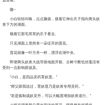
远望着。
嗷~
小白轻轻叫唤，点点脑袋，接着它伸出爪子指向两头妖
兽下方的湖面。
顺着它那毛茸茸的爪子看去。
只见湖面上竟然有一朵绽开的莲花。
莲花就像一叶方舟一样，漂浮在湖中央。
即便两头妖兽大战导致地面开裂、古树寸断也丝毫没有
受到一点影响跟波及。
“小白，是四品灵药育妖莲。”
“师父跟我说过，育妖莲乃是妖兽专用灵药。”
“若是炼制成妖灵丹，可以大幅度增加妖兽道行。”