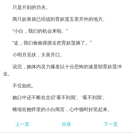
只是片刻的功夫。
两只妖兽就已经战到育妖莲五里开外的地方。
“小白，我们的机会来啦。”
“走，我们偷偷摸摸去把育妖莲摘了。”
小明月见状，大喜开口。
说完，她体内灵力爆发以十分恐怖的速度朝育妖莲冲
去。
不仅如此。
她口中还不断在念叨‘看不到我’、‘看不到我’。
蜷缩在她怀里的小白闻言，心中顿时好笑起来。
上一页
目录
下一页