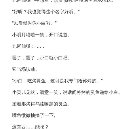
九尾仙狐心中想着，然后‘嗷嗷’叫唤两声表示抗议。
“好听？我也觉得这个名字好听。”
“以后就叫你小白啦。”
小明月嘻嘻一笑，开口说道。
九尾仙狐：……
罢了，罢了，小白就小白吧。
它当场认栽。
“小白，吃烤灵鱼，这可是我专门给你烤的。”
小灵儿见状，满意一笑，说话间将烤的灵鱼递给小白。
望着那烤得乌漆嘛黑的灵鱼。
嘴角微微抽搐了一下。
这东西……能吃？