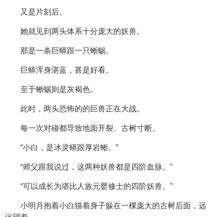
又是片刻后。
她就见到两头体系十分庞大的妖兽。
那是一条巨蟒跟一只蜥蜴。
巨蟒浑身湛蓝，甚是好看。
至于蜥蜴则是灰褐色。
此时，两头恐怖的的巨兽正在大战。
每一次对碰都导致地面开裂、古树寸断。
“小白，是冰灵蟒跟厚岩蜥。”
“师父跟我说过，这两种妖兽都是四阶血脉。”
“可以成长为堪比人族元婴修士的四阶妖兽。”
小明月抱着小白猫着身子躲在一棵庞大的古树后面，远