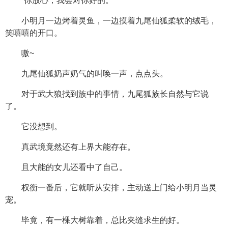
“你放心，我会对你好的。”
小明月一边烤着灵鱼，一边摸着九尾仙狐柔软的绒毛，
笑嘻嘻的开口。
嗷~
九尾仙狐奶声奶气的叫唤一声，点点头。
对于武大狼找到族中的事情，九尾狐族长自然与它说
了。
它没想到。
真武境竟然还有上界大能存在。
且大能的女儿还看中了自己。
权衡一番后，它就听从安排，主动送上门给小明月当灵
宠。
毕竟，有一棵大树靠着，总比夹缝求生的好。