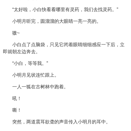
“太好啦，小白快看看哪里有灵药，我们去找灵药。”
小明月听完，圆溜溜的大眼睛一亮一亮的。
嗷~
小白点了点脑袋，只见它闭着眼睛细细感应一下后，立
即就朝左边奔去。
“小白，等等我。”
小明月见状连忙跟上。
一人一狐在古树林中跑着。
吼！
嘶！
突然，两道震耳欲聋的声音传入小明月的耳中。