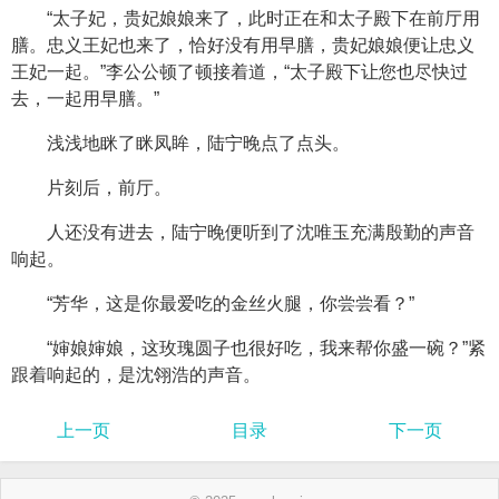
“太子妃，贵妃娘娘来了，此时正在和太子殿下在前厅用
膳。忠义王妃也来了，恰好没有用早膳，贵妃娘娘便让忠义
王妃一起。”李公公顿了顿接着道，“太子殿下让您也尽快过
去，一起用早膳。”
浅浅地眯了眯凤眸，陆宁晚点了点头。
片刻后，前厅。
人还没有进去，陆宁晚便听到了沈唯玉充满殷勤的声音
响起。
“芳华，这是你最爱吃的金丝火腿，你尝尝看？”
“婶娘婶娘，这玫瑰圆子也很好吃，我来帮你盛一碗？”紧
跟着响起的，是沈翎浩的声音。
上一页
目录
下一页