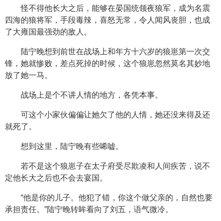
怪不得他长大之后，能够在晏国统领夜狼军，成为名震
四海的狼将军，手段毒辣，喜怒无常，令人闻风丧胆，也成
了大雍国最强劲的敌人。
陆宁晚想到前世在战场上和年方十六岁的狼崽第一次交
锋，她就惨败，差点死掉的时候，这个狼崽忽然莫名其妙地
放了她一马。
战场上是个不讲人情的地方，各凭本事。
可这个小家伙偏偏让她欠了他的人情，她还没来得及还
就死了。
想到这里，陆宁晚有些唏嘘。
若不是这个狼崽子在太子府受尽欺凌和人间疾苦，说不
定他长大之后也不会去宴国。
“他是你的儿子。他犯了错，你这个做父亲的，自然也要
承担责任。”陆宁晚转眸看向了刘五，语气微冷。