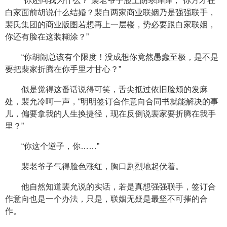
“你还问我为什么？”裴老爷子脸上阴寒阵阵，“你方才在
白家面前胡说什么结婚？裴白两家商业联姻乃是强强联手，
裴氏集团的商业版图若想再上一层楼，势必要跟白家联姻，
你还有脸在这装糊涂？”
“你胡闹总该有个限度！没成想你竟然愚蠢至极，是不是
要把裴家折腾在你手里才甘心？”
似是觉得这番话说得可笑，舌尖抵过依旧脸颊的发麻
处，裴允冷呵一声，“明明签订合作意向合同书就能解决的事
儿，偏要拿我的人生换捷径，现在反倒说裴家要折腾在我手
里？”
“你这个逆子，你……”
裴老爷子气得脸色涨红，胸口剧烈地起伏着。
他自然知道裴允说的实话，若是真想强强联手，签订合
作意向也是一个办法，只是，联姻无疑是最坚不可摧的合
作。