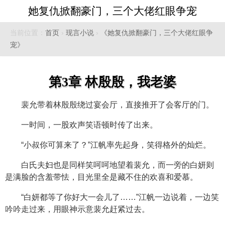
她复仇掀翻豪门，三个大佬红眼争宠
当前位置：
首页
›
现言小说
›
《她复仇掀翻豪门，三个大佬红眼争
宠》
第3章 林殷殷，我老婆
裴允带着林殷殷绕过宴会厅，直接推开了会客厅的门。
一时间，一股欢声笑语顿时传了出来。
“小叔你可算来了？”江帆率先起身，笑得格外的灿烂。
白氏夫妇也是同样笑呵呵地望着裴允，而一旁的白妍则
是满脸的含羞带怯，目光里全是藏不住的欢喜和爱慕。
“白妍都等了你好大一会儿了……”江帆一边说着，一边笑
吟吟走过来，用眼神示意裴允赶紧过去。