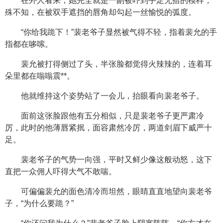
在外人看来，她完全就是一副被吓到手足无措的模样，
殊不知，在被双手遮挡的唇角却勾起一丝愉悦的弧度。
“你给我跪下！”裴老爷子显然被气得不轻，指着裴允的手
指都在哆嗦。
裴允被打得侧过了头，半张脸都觉得火辣辣的，连着耳
朵里都在嗡嗡震**。
他就维持这个姿势站了一会儿，抬眼看向裴老爷子。
面前这张脸跟他有五分相似，只是裴老爷子更严肃冷
厉，此时的他薄唇紧抿，面容肃然冷厉，两道剑眉下威严十
足。
裴老爷子的气势一向强，平时又鲜少像这般动怒，这下
直把一众佣人吓得大气不敢喘。
可偏偏裴允的面色清冷而坦然，眼睛直直地望向裴老爷
子，“为什么要跪？”