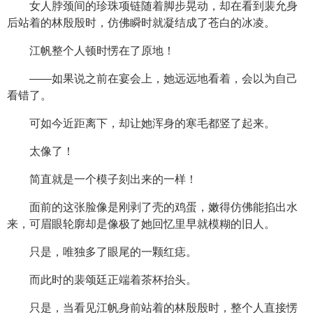
女人脖颈间的珍珠项链随着脚步晃动，却在看到裴允身
后站着的林殷殷时，仿佛瞬时就凝结成了苍白的冰凌。
江帆整个人顿时愣在了原地！
——如果说之前在宴会上，她远远地看着，会以为自己
看错了。
可如今近距离下，却让她浑身的寒毛都竖了起来。
太像了！
简直就是一个模子刻出来的一样！
面前的这张脸像是刚剥了壳的鸡蛋，嫩得仿佛能掐出水
来，可眉眼轮廓却是像极了她回忆里早就模糊的旧人。
只是，唯独多了眼尾的一颗红痣。
而此时的裴颂廷正端着茶杯抬头。
只是，当看见江帆身前站着的林殷殷时，整个人直接愣