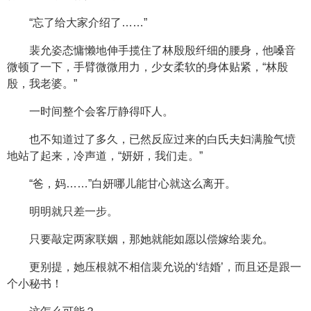
“忘了给大家介绍了……”
裴允姿态慵懒地伸手揽住了林殷殷纤细的腰身，他嗓音
微顿了一下，手臂微微用力，少女柔软的身体贴紧，“林殷
殷，我老婆。”
一时间整个会客厅静得吓人。
也不知道过了多久，已然反应过来的白氏夫妇满脸气愤
地站了起来，冷声道，“妍妍，我们走。”
“爸，妈……”白妍哪儿能甘心就这么离开。
明明就只差一步。
只要敲定两家联姻，那她就能如愿以偿嫁给裴允。
更别提，她压根就不相信裴允说的‘结婚’，而且还是跟一
个小秘书！