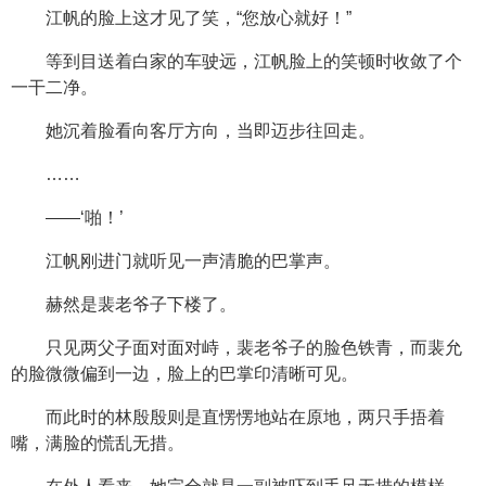
江帆的脸上这才见了笑，“您放心就好！”
等到目送着白家的车驶远，江帆脸上的笑顿时收敛了个
一干二净。
她沉着脸看向客厅方向，当即迈步往回走。
……
——‘啪！’
江帆刚进门就听见一声清脆的巴掌声。
赫然是裴老爷子下楼了。
只见两父子面对面对峙，裴老爷子的脸色铁青，而裴允
的脸微微偏到一边，脸上的巴掌印清晰可见。
而此时的林殷殷则是直愣愣地站在原地，两只手捂着
嘴，满脸的慌乱无措。