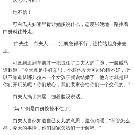
这怎么可能？
她不信！
可白氏夫妇哪里肯让她多说什么，态度强硬地一路拽着
白妍就往外走。
“白先生，白夫人……”江帆急得不行，连忙站起身来去
追。
可直到追到车前才一把拽住了白夫人的手腕，一脸诚恳
道歉道，“今天真是不好意思，小叔他今天可能心情不好，所
以不知道从哪儿拉来一个女孩子就说结婚了，他方才就是跟
你们开玩笑呢！你们放心，我们裴家会给你们一个交代的。”
白夫人抿了抿唇，绷着脸没说话。
“妈！”倒是白妍按捺不住了。
白夫人自然知道自己女儿的意思，脸色稍缓，“不管怎么
样，今天的事情，你们裴家欠我们一个解释。”