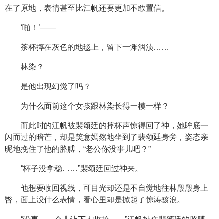
在了原地，表情甚至比江帆还要更加不敢置信。
‘啪！’——
茶杯摔在灰色的地毯上，留下一滩洇渍……
林染？
是他出现幻觉了吗？
为什么面前这个女孩跟林染长得一模一样？
而此时的江帆被裴颂廷的摔杯声惊得回了神，她眸底一
闪而过的暗芒，却是笑意嫣然地坐到了裴颂廷身旁，姿态亲
昵地挽住了他的胳膊，“老公你没事儿吧？”
“杯子没拿稳……”裴颂廷回过神来。
他想要收回视线，可目光却还是不自觉地往林殷殷身上
瞥，面上没什么表情，看心里却是掀起了惊涛骇浪。