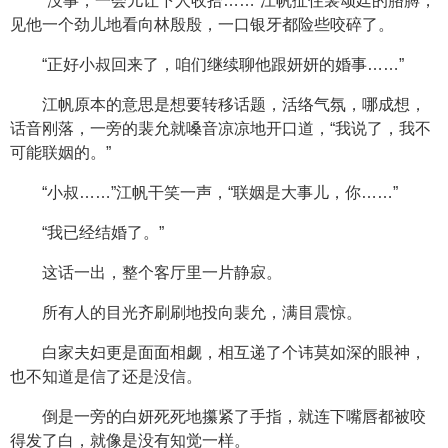
“没事，一会儿让下人收拾……”江帆扯住裴颂廷的胳膊，
见他一个劲儿地看向林殷殷，一口银牙都险些咬碎了。
“正好小叔回来了，咱们继续聊他跟妍妍的婚事……”
江帆原本的意思是想要转移话题，活络气氛，哪成想，
话音刚落，一旁的裴允就嗓音凉凉地开口道，“我说了，我不
可能联姻的。”
“小叔……”江帆干笑一声，“联姻是大事儿，你……”
“我已经结婚了。”
这话一出，整个客厅里一片静寂。
所有人的目光齐刷刷地投向裴允，满目震惊。
白家夫妇更是面面相觑，相互递了个讳莫如深的眼神，
也不知道是信了还是没信。
倒是一旁的白妍死死地攥紧了手指，就连下嘴唇都被咬
得发了白，就像是没有知觉一样。