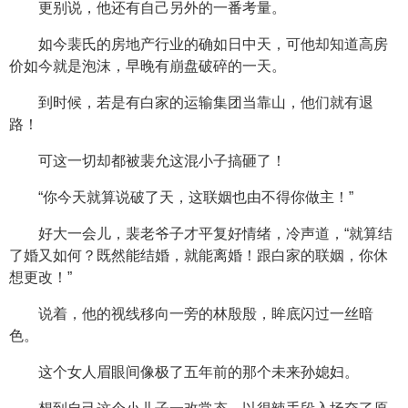
更别说，他还有自己另外的一番考量。
如今裴氏的房地产行业的确如日中天，可他却知道高房
价如今就是泡沫，早晚有崩盘破碎的一天。
到时候，若是有白家的运输集团当靠山，他们就有退
路！
可这一切却都被裴允这混小子搞砸了！
“你今天就算说破了天，这联姻也由不得你做主！”
好大一会儿，裴老爷子才平复好情绪，冷声道，“就算结
了婚又如何？既然能结婚，就能离婚！跟白家的联姻，你休
想更改！”
说着，他的视线移向一旁的林殷殷，眸底闪过一丝暗
色。
这个女人眉眼间像极了五年前的那个未来孙媳妇。