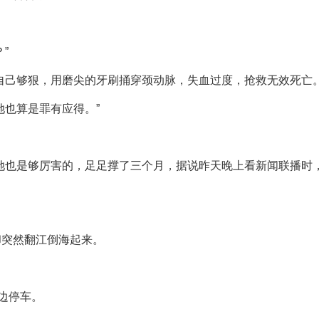
”
自己够狠，用磨尖的牙刷捅穿颈动脉，失血过度，抢救无效死亡。
她也算是罪有应得。”
她也是够厉害的，足足撑了三个月，据说昨天晚上看新闻联播时
却突然翻江倒海起来。
边停车。