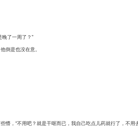
是晚了一周了？”
，他倒是也没在意。
些懵，“不用吧？就是干呕而已，我自己吃点儿药就行了，不用去