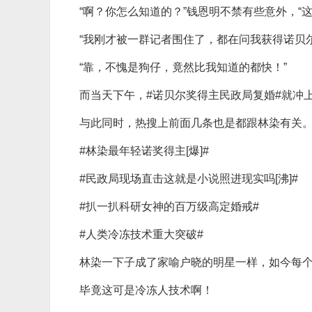
“啊？你怎么知道的？”钱恩明不禁有些意外，“
“我刚才被一群记者围住了，都在问我获得诺贝
“靠，不愧是狗仔，竟然比我知道的都快！”
而当天下午，#诺贝尔奖得主民政局复婚#就冲
与此同时，热搜上前面几条也是都跟林染有关
#林染最年轻诺奖得主[爆]#
#民政局现场直击这就是小说照进现实吗[沸]#
#扒一扒科研女神的百万级高定婚戒#
#人类冷冻技术重大突破#
林染一下子成了家喻户晓的明星一样，如今每
毕竟这可是冷冻人技术啊！