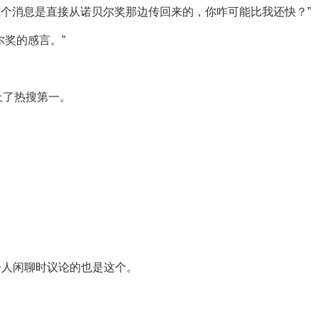
这个消息是直接从诺贝尔奖那边传回来的，你咋可能比我还快？”
尔奖的感言。”
上了热搜第一。
。
个人闲聊时议论的也是这个。