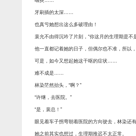
咽炎……
牙刷插的太深……
也真亏她想出这么多破理由！
裴允不由得沉吟了片刻，“你这月的生理期是不
他一直都记着她的日子，但偶尔也不准，所以
可是，如今又想起她这干呕的症状……
难不成是……
林染茫然抬头，“啊？”
“许继，去医院。”
“是，裴总！”
眼见着车子拐弯朝着医院的方向驶去，林染还有
她之前其实也想过，生理期推迟不太正常。