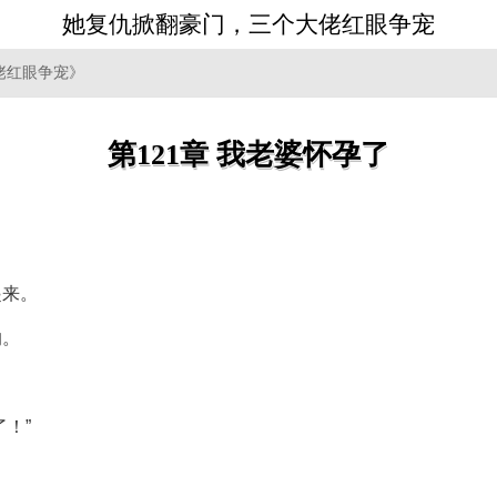
她复仇掀翻豪门，三个大佬红眼争宠
佬红眼争宠》
第121章 我老婆怀孕了
！
起来。
的。
！”