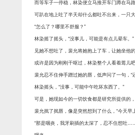
而等车子一停稳，林染便立马推开车门蹲在马
可趴在地上吐了半天却什么都吐不出来，一只
“怎么了？哪里不舒服？”
林染摇了摇头，“没事儿，可能是有点儿晕车。”
见她不想吐了，裴允将她抱上了车，让她坐他
或许是因为刚刚干呕过，林染整个人看着蔫儿
裴允忍不住伸手蹭过她的唇，低声问了一句，“
林染摇头，“没事，可能中午吃坏东西了。”
可是，她现如今的一切饮食都是研究所提供的
裴允抿了抿唇，像是突然想到了什么，“今天早
“那是咽炎，我牙刷插的太深了，忍不住想吐……