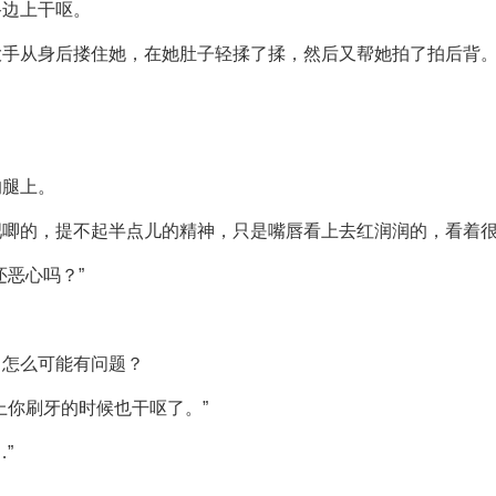
路边上干呕。
大手从身后搂住她，在她肚子轻揉了揉，然后又帮她拍了拍后背
的腿上。
吧唧的，提不起半点儿的精神，只是嘴唇看上去红润润的，看着
还恶心吗？”
，怎么可能有问题？
上你刷牙的时候也干呕了。”
”