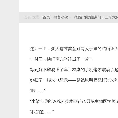
当前位置：
首页
›
现言小说
›
《她复仇掀翻豪门，三个大
这话一出，众人这才留意到两人手里的结婚证
一时间，快门声几乎连成了一片！
等到好不容易上了车，林染的手机这才震动了
她扫了一眼来电显示——是钱恩明师兄打过来
“喂……”
“小染！你的冰冻人技术获得诺贝尔生物医学奖了
“我知道……”