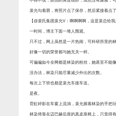
不得不说，抓拍的角度很好，虽然没有露脸，
裴允勾着唇，将照片点了保存，然后紧接着点
【@裴氏集团裴允V：啊啊啊啊，这是裴总给我
一时间，博主下面一堆人围观。
只不过，网上虽然是一片热闹，可科研所里的
好像一切的荣誉都与她无关一样。
可偏偏如今全网都是林染的粉丝，她甚至不能
没办法，林染只能尽量减少外出的次数。
每次上下班也都是裴允车接车送。
是夜。
霓虹碎影在车窗上流淌，裴允握着林染的手把
林染倚靠在迈巴赫后座的真皮座椅上，只觉得