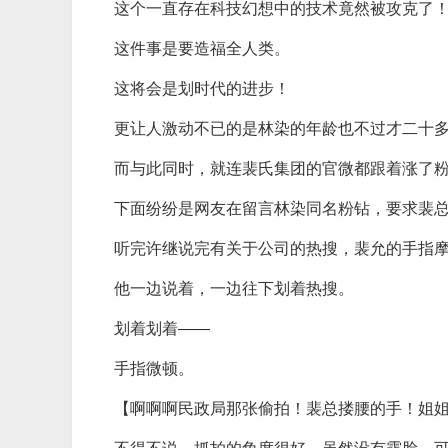
这个一直存在科技幻想中的技术竟然被攻克了
这件事是要造福全人类。
这将会是划时代的进步！
更让人激动不已的是林染的年龄也不过才二十
而与此同时，就连裴氏集团的官微都跟着涨了
下面纷纷是网友在留言林染同名粉钻，要求裴
听完许继说完有关于公司的热搜，裴允的手指摩
他一边说着，一边往下划着热搜。
划着划着——
手指微顿。
【啊啊啊民政局那张偷拍！裴总搂腰的手！姐姐