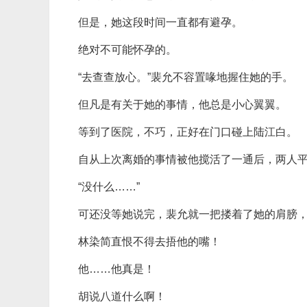
但是，她这段时间一直都有避孕。
绝对不可能怀孕的。
“去查查放心。”裴允不容置喙地握住她的手。
但凡是有关于她的事情，他总是小心翼翼。
等到了医院，不巧，正好在门口碰上陆江白。
自从上次离婚的事情被他搅活了一通后，两人平
“没什么……”
可还没等她说完，裴允就一把搂着了她的肩膀，
林染简直恨不得去捂他的嘴！
他……他真是！
胡说八道什么啊！