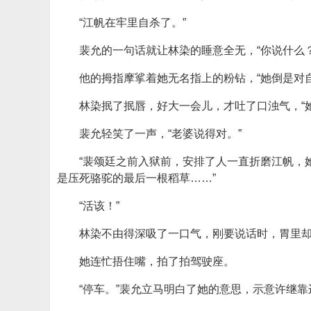
“江帆在牢里自杀了。”
裴允的一句话就让林染的睡意全无，“你说什么？
他的拇指摩挲着她无名指上的粉钻，“她倒是对
林染抿了抿唇，好大一会儿，才吐了口浊气，“
裴允轻笑了一声，“老婆说得对。”
“裴颂廷之前入狱前，安排了人一直折磨江帆，
是压死骆驼的最后一根稻草……”
“活该！”
林染不由得深吸了一口气，刚要说话时，胃里
她连忙捂住嘴，拍了拍驾驶座。
“停车。”裴允立马明白了她的意思，示意许继靠