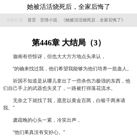
她被活活烧死后，全家后悔了
当前位置：
首页
›
言情小说
›
《她被活活烧死后，全家后悔了》
第446章 大结局（3）
迦南有些惊讶，但也大大方方地点头承认，
“的确来找过我，他们希望我能够为他们培养一批蛊人。
祈国不知道是从哪儿拿出了一些杀伤力极强的东西，他
们自己手上的武器也失灵了，一路被打得落花流水。
无奈之下就找了我，愿意以黄金百两，白银千两来请
我。”
虞疏晚的心头一紧，冷笑出声，
“他们果真没有安好心。”