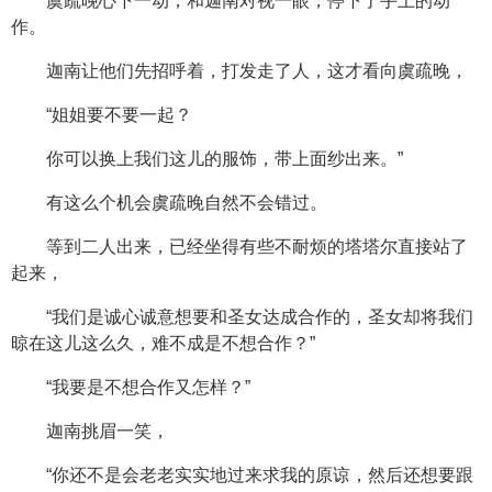
虞疏晚心下一动，和迦南对视一眼，停下了手上的动
作。
迦南让他们先招呼着，打发走了人，这才看向虞疏晚，
“姐姐要不要一起？
你可以换上我们这儿的服饰，带上面纱出来。”
有这么个机会虞疏晚自然不会错过。
等到二人出来，已经坐得有些不耐烦的塔塔尔直接站了
起来，
“我们是诚心诚意想要和圣女达成合作的，圣女却将我们
晾在这儿这么久，难不成是不想合作？”
“我要是不想合作又怎样？”
迦南挑眉一笑，
“你还不是会老老实实地过来求我的原谅，然后还想要跟