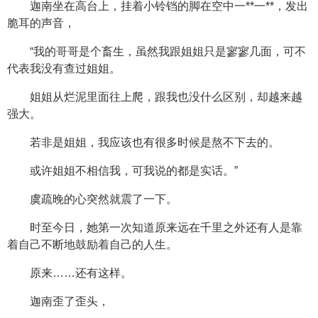
迦南坐在高台上，挂着小铃铛的脚在空中一**一**，发出
脆耳的声音，
“我的哥哥是个畜生，虽然我跟姐姐只是寥寥几面，可不
代表我没有查过姐姐。
姐姐从烂泥里面往上爬，跟我也没什么区别，却越来越
强大。
若非是姐姐，我应该也有很多时候是熬不下去的。
或许姐姐不相信我，可我说的都是实话。”
虞疏晚的心突然就震了一下。
时至今日，她第一次知道原来远在千里之外还有人是靠
着自己不断地鼓励着自己的人生。
原来……还有这样。
迦南歪了歪头，