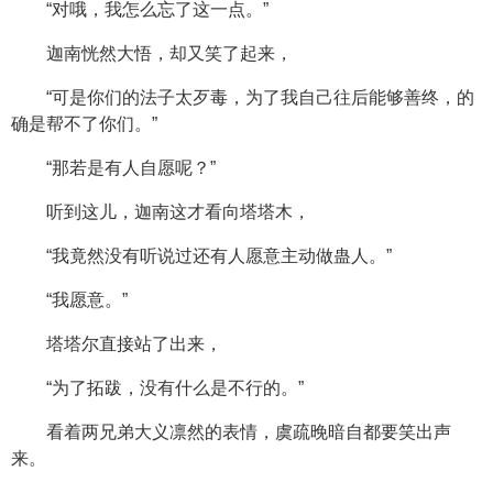
“对哦，我怎么忘了这一点。”
迦南恍然大悟，却又笑了起来，
“可是你们的法子太歹毒，为了我自己往后能够善终，的
确是帮不了你们。”
“那若是有人自愿呢？”
听到这儿，迦南这才看向塔塔木，
“我竟然没有听说过还有人愿意主动做蛊人。”
“我愿意。”
塔塔尔直接站了出来，
“为了拓跋，没有什么是不行的。”
看着两兄弟大义凛然的表情，虞疏晚暗自都要笑出声
来。