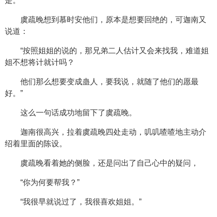
是。”
虞疏晚想到慕时安他们，原本是想要回绝的，可迦南又
说道：
“按照姐姐的说的，那兄弟二人估计又会来找我，难道姐
姐不想将计就计吗？
他们那么想要变成蛊人，要我说，就随了他们的愿最
好。”
这么一句话成功地留下了虞疏晚。
迦南很高兴，拉着虞疏晚四处走动，叽叽喳喳地主动介
绍着里面的陈设。
虞疏晚看着她的侧脸，还是问出了自己心中的疑问，
“你为何要帮我？”
“我很早就说过了，我很喜欢姐姐。”