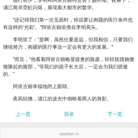
临行前夕，李明和阿依古丽特意去了趟外滩。夜幕下，
浦江两岸霓虹闪烁，展现着大都市的繁华。
“还记得我们第一次见面时，你说要让南疆的医疗条件也
有这样的‘光彩’。”阿依古丽依偎在李明肩头。
李明笑了：“是啊，虽然任重道远，但我相信，只要我们
继续努力，南疆的医疗事业一定会有更大的发展。”
“而且，”他看着阿依古丽略显疲惫的脸庞，轻轻抚摸她微
微隆起的腹部，“等我们的孩子长大后，一定会为我们骄傲
的。”
阿依古丽幸福地闭上眼睛。
夜风轻拂，浦江的波光中倒映着两人的身影。
上一页
目录
下一页
quanben.io