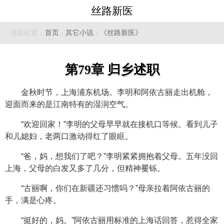
丝路新医
当前位置：
首页
›
其它小说
›
《丝路新医》
第79章 归乡述职
金秋时节，上海浦东机场。李明和阿依古丽走出机舱，
迎面而来的是江南特有的湿润空气。
“欢迎回家！”李明的父母早早就在接机口等候。看到儿子
和儿媳妇，老两口激动得红了眼眶。
“爸，妈，想我们了吧？”李明紧紧拥抱着父母。五年没回
上海，父母的白发又多了几分，但精神矍铄。
“古丽啊，你们在新疆还习惯吗？”母亲拉着阿依古丽的
手，满是心疼。
“挺好的，妈。”阿依古丽用标准的上海话回答，惹得全家