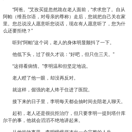
“阿爸。”艾孜买提忽然跪在老人面前，“求求您了。自从
阿帕（维吾尔语，对母亲的尊称）走后，您就把自己关在家
里。您总说没人愿意听您说话，现在有人愿意听了，您为什
么还要拒绝？”
听到“阿帕”这个词，老人的身体明显颤抖了一下。
他低下头，过了很久才说：“好吧，但只住三天。”
“这得看病情。”李明温和但坚定地说。
老人瞪了他一眼，却没再反对。
就这样，倔强的老人终于住进了医院。
接下来的日子里，李明每天都会抽时间去陪老人聊天。
起初，老人还是很抗拒治疗，但只要李明一提到塔什库
尔干的事，他就会滔滔不绝地讲起来。