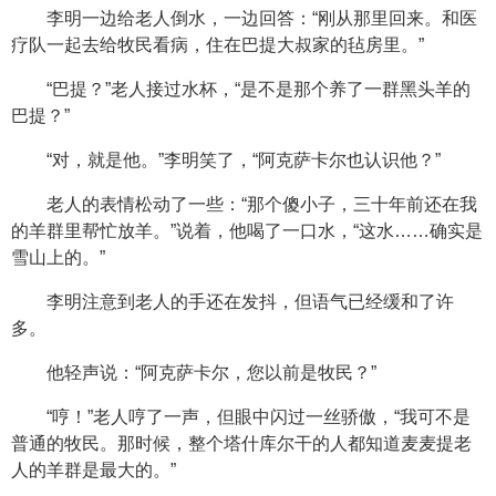
李明一边给老人倒水，一边回答：“刚从那里回来。和医
疗队一起去给牧民看病，住在巴提大叔家的毡房里。”
“巴提？”老人接过水杯，“是不是那个养了一群黑头羊的
巴提？”
“对，就是他。”李明笑了，“阿克萨卡尔也认识他？”
老人的表情松动了一些：“那个傻小子，三十年前还在我
的羊群里帮忙放羊。”说着，他喝了一口水，“这水……确实是
雪山上的。”
李明注意到老人的手还在发抖，但语气已经缓和了许
多。
他轻声说：“阿克萨卡尔，您以前是牧民？”
“哼！”老人哼了一声，但眼中闪过一丝骄傲，“我可不是
普通的牧民。那时候，整个塔什库尔干的人都知道麦麦提老
人的羊群是最大的。”