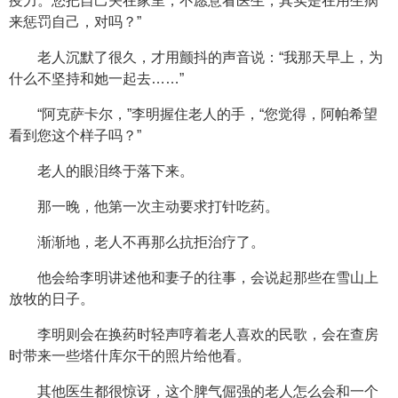
疫力。您把自己关在家里，不愿意看医生，其实是在用生病
来惩罚自己，对吗？”
老人沉默了很久，才用颤抖的声音说：“我那天早上，为
什么不坚持和她一起去……”
“阿克萨卡尔，”李明握住老人的手，“您觉得，阿帕希望
看到您这个样子吗？”
老人的眼泪终于落下来。
那一晚，他第一次主动要求打针吃药。
渐渐地，老人不再那么抗拒治疗了。
他会给李明讲述他和妻子的往事，会说起那些在雪山上
放牧的日子。
李明则会在换药时轻声哼着老人喜欢的民歌，会在查房
时带来一些塔什库尔干的照片给他看。
其他医生都很惊讶，这个脾气倔强的老人怎么会和一个