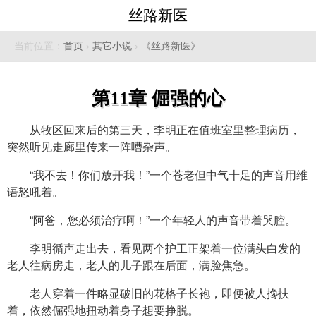
丝路新医
当前位置：
首页
›
其它小说
›
《丝路新医》
第11章 倔强的心
从牧区回来后的第三天，李明正在值班室里整理病历，
突然听见走廊里传来一阵嘈杂声。
“我不去！你们放开我！”一个苍老但中气十足的声音用维
语怒吼着。
“阿爸，您必须治疗啊！”一个年轻人的声音带着哭腔。
李明循声走出去，看见两个护工正架着一位满头白发的
老人往病房走，老人的儿子跟在后面，满脸焦急。
老人穿着一件略显破旧的花格子长袍，即便被人搀扶
着，依然倔强地扭动着身子想要挣脱。