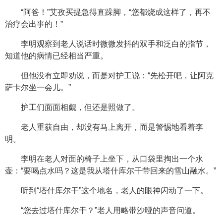
“阿爸！”艾孜买提急得直跺脚，“您都烧成这样了，再不
治疗会出事的！”
李明观察到老人说话时微微发抖的双手和泛白的指节，
知道他的病情已经相当严重。
但他没有立即劝说，而是对护工说：“先松开吧，让阿克
萨卡尔坐一会儿。”
护工们面面相觑，但还是照做了。
老人重获自由，却没有马上离开，而是警惕地看着李
明。
李明在老人对面的椅子上坐下，从口袋里掏出一个水
壶：“要喝点水吗？这是我从塔什库尔干带回来的雪山融水。”
听到“塔什库尔干”这个地名，老人的眼神闪动了一下。
“您去过塔什库尔干？”老人用略带沙哑的声音问道。