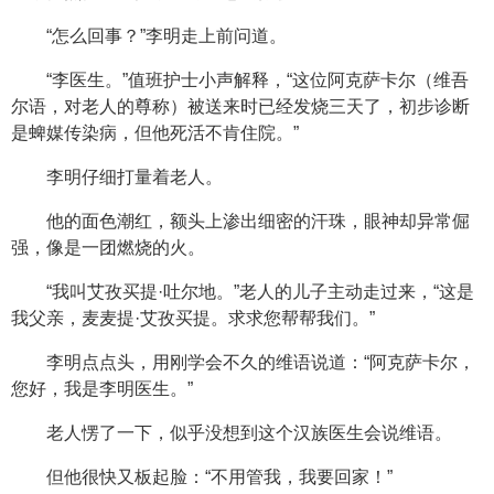
“怎么回事？”李明走上前问道。
“李医生。”值班护士小声解释，“这位阿克萨卡尔（维吾
尔语，对老人的尊称）被送来时已经发烧三天了，初步诊断
是蜱媒传染病，但他死活不肯住院。”
李明仔细打量着老人。
他的面色潮红，额头上渗出细密的汗珠，眼神却异常倔
强，像是一团燃烧的火。
“我叫艾孜买提·吐尔地。”老人的儿子主动走过来，“这是
我父亲，麦麦提·艾孜买提。求求您帮帮我们。”
李明点点头，用刚学会不久的维语说道：“阿克萨卡尔，
您好，我是李明医生。”
老人愣了一下，似乎没想到这个汉族医生会说维语。
但他很快又板起脸：“不用管我，我要回家！”