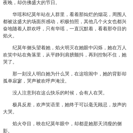
夜晚，却仿佛盛大的节日。
华瑶和纪莫年站在人群里，看着那灿烂的烟花，周围人
都被这盛大的场面所感动，积极拍照，其他几个火女也都兴
奋地随着人群欢呼，只有华瑶，一直沉默着，看着那夺目的
焰火。
纪莫年侧头望着她，焰火明灭在她眼中闪烁，她在万人
欢笑中站在角落里，从平静到肩膀颤抖，再到控制不住，她
哭了。
那一刻没人明白她为什么哭，在这喧闹中，她的背影却
孤单寂寥，哭声被欢呼声淹没。
没人注意到在这么快乐的时候，会有人在哭。
极具反差，欢声笑语里，她终于可以毫无顾忌，放声的
大哭。
焰火夺目，映在纪莫年眼中，却都是她那天消瘦的侧
影。