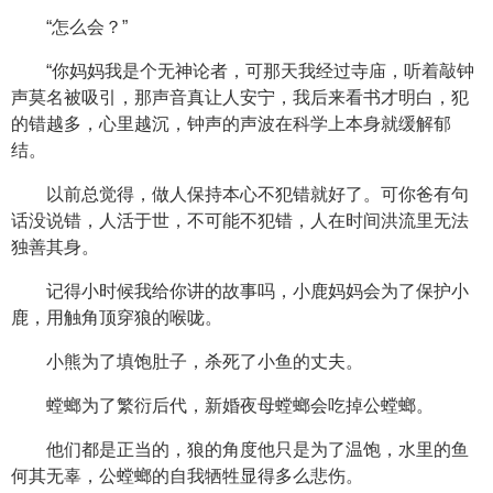
“怎么会？”
“你妈妈我是个无神论者，可那天我经过寺庙，听着敲钟
声莫名被吸引，那声音真让人安宁，我后来看书才明白，犯
的错越多，心里越沉，钟声的声波在科学上本身就缓解郁
结。
以前总觉得，做人保持本心不犯错就好了。可你爸有句
话没说错，人活于世，不可能不犯错，人在时间洪流里无法
独善其身。
记得小时候我给你讲的故事吗，小鹿妈妈会为了保护小
鹿，用触角顶穿狼的喉咙。
小熊为了填饱肚子，杀死了小鱼的丈夫。
螳螂为了繁衍后代，新婚夜母螳螂会吃掉公螳螂。
他们都是正当的，狼的角度他只是为了温饱，水里的鱼
何其无辜，公螳螂的自我牺牲显得多么悲伤。