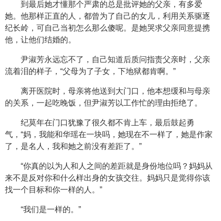
到最后她才懂那个严肃的总是批评她的父亲，有多爱
她。他那样正直的人，都曾为了自己的女儿，利用关系驱逐
纪长岭，可自己当初怎么那么傻呢。是她哭求父亲同意提携
他，让他们结婚的。
尹淑芳永远忘不了，自己知道后质问指责父亲时，父亲
流着泪的样子，“父母为了子女，下地狱都肯啊。”
离开医院时，母亲将他送到大门口，他本想缓和与母亲
的关系，一起吃晚饭，但尹淑芳以工作忙的理由拒绝了。
纪莫年在门口犹豫了很久都不肯上车，最后鼓起勇
气，“妈，我能和华瑶在一块吗，她现在不一样了，她是作家
了，是名人，我和她之前没有差距了。”
“你真的以为人和人之间的差距就是身份地位吗？妈妈从
来不是反对你和什么样出身的女孩交往。妈妈只是觉得你该
找一个目标和你一样的人。”
“我们是一样的。”