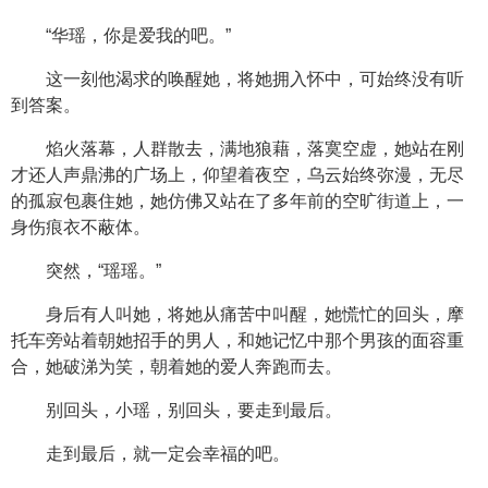
“华瑶，你是爱我的吧。”
这一刻他渴求的唤醒她，将她拥入怀中，可始终没有听
到答案。
焰火落幕，人群散去，满地狼藉，落寞空虚，她站在刚
才还人声鼎沸的广场上，仰望着夜空，乌云始终弥漫，无尽
的孤寂包裹住她，她仿佛又站在了多年前的空旷街道上，一
身伤痕衣不蔽体。
突然，“瑶瑶。”
身后有人叫她，将她从痛苦中叫醒，她慌忙的回头，摩
托车旁站着朝她招手的男人，和她记忆中那个男孩的面容重
合，她破涕为笑，朝着她的爱人奔跑而去。
别回头，小瑶，别回头，要走到最后。
走到最后，就一定会幸福的吧。