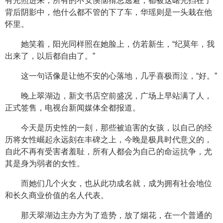
有光照进来，所有的不安懊恼猜忌逃避，都被这曙光挡在了
背后阴影中，他什么都不管的下了车，华瑶则是一头栽在他
怀里。
她笑着，阳光同样照在她脸上，仿若新生，“纪莫年，我
出来了，以后都自由了。”
这一句话像是让他不安的心落地，几乎喜极而泣，“好。”
晚上翠湖边，新文书店空前盛况，广场上早站满了人，
正式签售，电视台新闻媒体全都报道。
今天是历史性的一刻，那些被迫害的女孩，以自己的经
历将女性崛起永远刻在丰碑之上，今晚是极具时代意义的，
自此不再有受害者羞耻，所有人都会为自己的命运抗争，尤
其是身为弱者的女性。
而她们几个火女，也从此功成名就，成为拥有社会地位
和长久商业价值的名人代表。
那天翠湖边主办方为了造势，放了烟花，在一个普通的