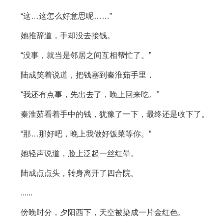
“这…这怎么好意思呢……”
她推辞道，手却没去接钱。
“没事，就当是邻居之间互相帮忙了。”
陆成笑着说道，把钱塞到秦淮茹手里，
“我还有点事，先出去了，晚上回来吃。”
秦淮茹看着手中的钱，犹豫了一下，最终还是收下了。
“那…那好吧，晚上我做好饭菜等你。”
她轻声说道，脸上泛起一丝红晕。
陆成点点头，转身离开了四合院。
......
傍晚时分，夕阳西下，天空被染成一片金红色。