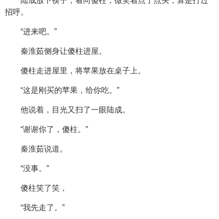
陆成放下筷子，看向傻柱，微笑着点了点头，算是打过
招呼。
“进来吧。”
秦淮茹侧身让傻柱进屋。
傻柱走进屋里，将苹果放在桌子上。
“这是刚买的苹果，给你吃。”
他说着，目光又扫了一眼陆成。
“谢谢你了，傻柱。”
秦淮茹说道。
“没事。”
傻柱笑了笑，
“我先走了。”