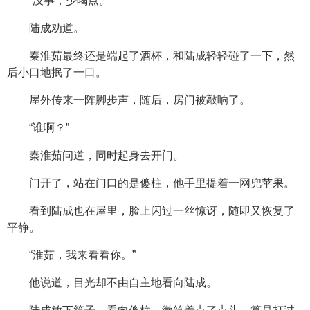
“没事，少喝点。”
陆成劝道。
秦淮茹最终还是端起了酒杯，和陆成轻轻碰了一下，然
后小口地抿了一口。
屋外传来一阵脚步声，随后，房门被敲响了。
“谁啊？”
秦淮茹问道，同时起身去开门。
门开了，站在门口的是傻柱，他手里提着一网兜苹果。
看到陆成也在屋里，脸上闪过一丝惊讶，随即又恢复了
平静。
“淮茹，我来看看你。”
他说道，目光却不由自主地看向陆成。