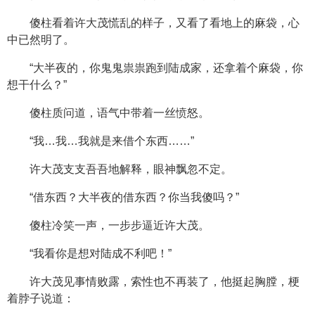
傻柱看着许大茂慌乱的样子，又看了看地上的麻袋，心
中已然明了。
“大半夜的，你鬼鬼祟祟跑到陆成家，还拿着个麻袋，你
想干什么？”
傻柱质问道，语气中带着一丝愤怒。
“我…我…我就是来借个东西……”
许大茂支支吾吾地解释，眼神飘忽不定。
“借东西？大半夜的借东西？你当我傻吗？”
傻柱冷笑一声，一步步逼近许大茂。
“我看你是想对陆成不利吧！”
许大茂见事情败露，索性也不再装了，他挺起胸膛，梗
着脖子说道：