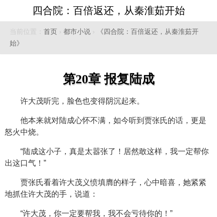
四合院：百倍返还，从秦淮茹开始
当前位置：
首页
›
都市小说
›
《四合院：百倍返还，从秦淮茹开
始》
第20章 报复陆成
许大茂听完，脸色也变得阴沉起来。
他本来就对陆成心怀不满，如今听到贾张氏的话，更是
怒火中烧。
“陆成这小子，真是太嚣张了！居然敢这样，我一定帮你
出这口气！”
贾张氏看着许大茂义愤填膺的样子，心中暗喜，她紧紧
地抓住许大茂的手，说道：
“许大茂，你一定要帮我，我不会亏待你的！”