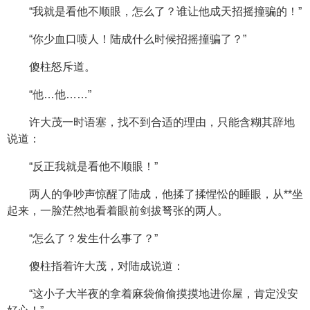
“我就是看他不顺眼，怎么了？谁让他成天招摇撞骗的！”
“你少血口喷人！陆成什么时候招摇撞骗了？”
傻柱怒斥道。
“他…他……”
许大茂一时语塞，找不到合适的理由，只能含糊其辞地
说道：
“反正我就是看他不顺眼！”
两人的争吵声惊醒了陆成，他揉了揉惺忪的睡眼，从**坐
起来，一脸茫然地看着眼前剑拔弩张的两人。
“怎么了？发生什么事了？”
傻柱指着许大茂，对陆成说道：
“这小子大半夜的拿着麻袋偷偷摸摸地进你屋，肯定没安