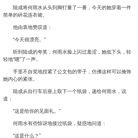
陆成将何雨水从头到脚打量了一番，今天的她穿着一件
简单的碎花连衣裙。
他由衷地赞叹道：
“今天很漂亮。”
听到陆成的夸奖，何雨水脸上闪过羞涩，她低下头，轻
轻地“嗯”了一声。
手里不自觉地捏紧了公文包的带子，仿佛这样可以掩饰
她内心的紧张。
陆成从自行车后座上取下一个纸袋，递给何雨水，说
道：
“这是给你的见面礼。”
何雨水有些惊讶地接过纸袋，疑惑地问道：
“这是什么？”