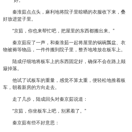
“好。”
秦淮茹点点头，麻利地将院子里晾晒的衣服收下来，叠
好放进篮子里。
“京茹，你也来帮忙吧，把屋里的东西都搬出来。”
秦京茹应了一声，和秦淮茹一起将屋里的锅碗瓢盆、衣
物被褥等物品，一件件搬到院子里，整齐地堆放在板车上。
陆成仔细地将板车上的东西固定好，确保不会在路上颠
簸掉落。
他试了试板车的重量，感觉不算太重，便轻松地推着板
车，朝着新房的方向走去。
走了几步，陆成回头对秦京茹说道：
“京茹，你坐板车上吧，别累着了。”
秦京茹有些不好意思：