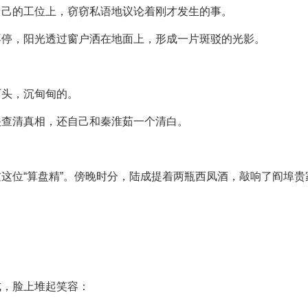
自己的工位上，窃窃私语地议论着刚才发生的事。
不停，阳光透过窗户洒在地面上，形成一片斑驳的光影。
石头，沉甸甸的。
快查清真相，还自己和秦淮茹一个清白。
这位“算盘精”。傍晚时分，陆成提着两瓶西凤酒，敲响了阎埠贵
成，脸上堆起笑容：