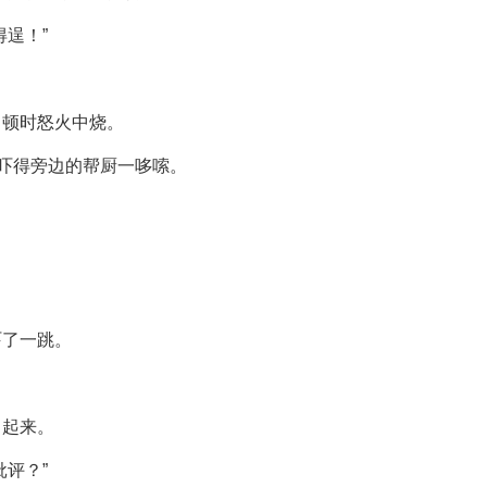
逞！”
，顿时怒火中烧。
，吓得旁边的帮厨一哆嗦。
。
吓了一跳。
了起来。
评？”