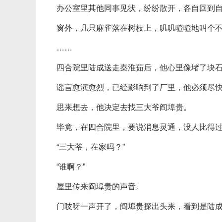
办公室里其他同事见状，纷纷散开，各自回到
窗外，几只麻雀落在树枝上，叽叽喳喳地叫个
……
四合院里陆成送走秦淮茹后，他心里像堵了块
谣言愈演愈烈，已经影响到了厂里，他必须尽
思来想去，他决定去找三大爷阎埠贵。
毕竟，在四合院里，要说消息灵通，没人比得过
“三大爷，在家吗？”
“谁啊？”
屋里传来阎埠贵的声音。
门吱呀一声开了，阎埠贵探出头来，看到是陆