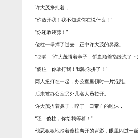
许大茂挣扎着，
“你放开我！我不知道你在说什么！”
“你还敢装蒜！”
傻柱一拳挥了过去，正中许大茂的鼻梁。
“哎哟！”许大茂捂着鼻子，鲜血顺着指缝流了下
“傻柱，你敢打我！我跟你拼了！”
两人扭打在一起，办公室里顿时一片混乱。
后来被办公室另外几名人员拉开。
许大茂捂着鼻子，啐了一口带血的唾沫，
“呸！傻柱，你给我等着！”
他恶狠狠地瞪着傻柱离开的背影，眼里闪过一