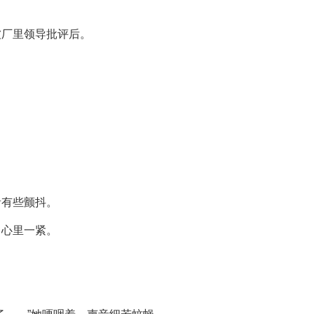
被厂里领导批评后。
音有些颤抖。
，心里一紧。