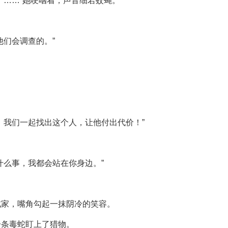
了……”她哽咽着，声音细若蚊蝇。
他们会调查的。”
，我们一起找出这个人，让他付出代价！”
什么事，我都会站在你身边。”
成家，嘴角勾起一抹阴冷的笑容。
一条毒蛇盯上了猎物。