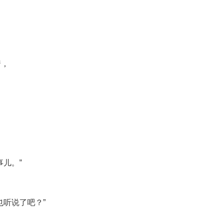
着，
儿。”
也听说了吧？”