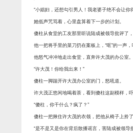
“小娼妇，还想勾引男人！我老婆子绝不会让你得
她低声咒骂着，心里盘算着下一步的计划。
傻柱从食堂的工友那里听说陆成被领导批评了
他一把将手里的菜刀扔在案板上，“哐”的一声
他怒气冲冲地走出食堂，直奔许大茂的办公室
“许大茂！你给我出来！”
傻柱一脚踹开许大茂办公室的门，怒吼道。
许大茂正悠闲地喝着茶，看到傻柱这副模样，
“傻柱，你干什么？疯了？”
傻柱一把揪住许大茂的衣领，把他从椅子上拎
“是不是又是你在背后散播谣言，害陆成被领导批