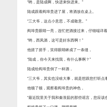
“哟，是陆成啊，快进来快进来。”
陆成跟着阎埠贵进了屋，将酒放在桌上。
“三大爷，这点小意思，不成敬意。”
阎埠贵眼睛一亮，连忙把酒接过来，仔细端详
“哟，西凤酒，这可是好东西啊！”
他搓了搓手，笑得眼睛眯成了一条缝，
“陆成，你今天来找我，有什么事啊？”
陆成给阎埠贵倒了一杯酒，
“三大爷，其实也没啥大事，就是想跟您打听点事
他顿了顿，观察着阎埠贵的神色，
“最近院里关于我和秦淮茹的那些谣言，您应该