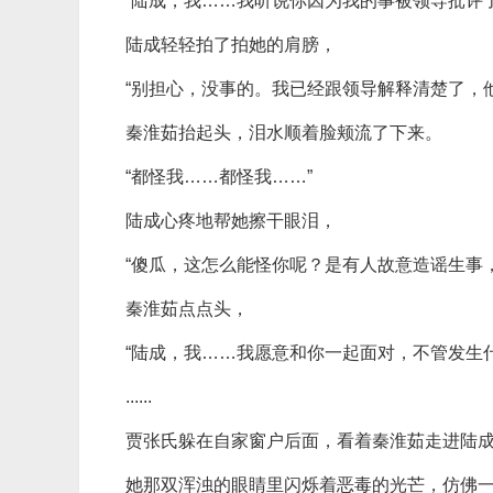
“陆成，我……我听说你因为我的事被领导批评
陆成轻轻拍了拍她的肩膀，
“别担心，没事的。我已经跟领导解释清楚了，
秦淮茹抬起头，泪水顺着脸颊流了下来。
“都怪我……都怪我……”
陆成心疼地帮她擦干眼泪，
“傻瓜，这怎么能怪你呢？是有人故意造谣生事
秦淮茹点点头，
“陆成，我……我愿意和你一起面对，不管发生
......
贾张氏躲在自家窗户后面，看着秦淮茹走进陆
她那双浑浊的眼睛里闪烁着恶毒的光芒，仿佛