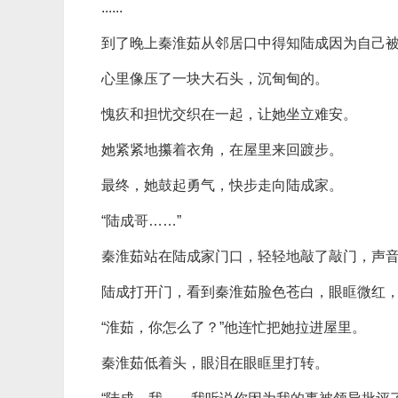
......
到了晚上秦淮茹从邻居口中得知陆成因为自己
心里像压了一块大石头，沉甸甸的。
愧疚和担忧交织在一起，让她坐立难安。
她紧紧地攥着衣角，在屋里来回踱步。
最终，她鼓起勇气，快步走向陆成家。
“陆成哥……”
秦淮茹站在陆成家门口，轻轻地敲了敲门，声
陆成打开门，看到秦淮茹脸色苍白，眼眶微红
“淮茹，你怎么了？”他连忙把她拉进屋里。
秦淮茹低着头，眼泪在眼眶里打转。