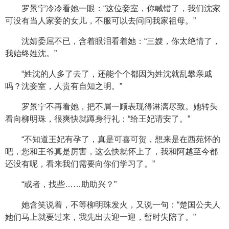
罗景宁冷冷看她一眼：“这位妾室，你喊错了，我们沈家
可没有当人家妾的女儿，不服可以去问问我家祖母。”
沈婧委屈不已，含着眼泪看着她：“三嫂，你太绝情了，
我始终姓沈。”
“姓沈的人多了去了，还能个个都因为姓沈就乱攀亲戚
吗？沈妾室，人贵有自知之明。”
罗景宁不再看她，把不屑一顾表现得淋漓尽致。她转头
看向柳明珠，很爽快就蹲身行礼：“给王妃请安了。”
“不知道王妃有孕了，真是可喜可贺，想来是在西苑怀的
吧，您和王爷真是厉害，这么快就怀上了，我和阿越至今都
还没有呢，看来我们需要向你们学习了。”
“或者，找些……助助兴？”
她含笑说着，不等柳明珠发火，又说一句：“楚国公夫人
她们马上就要过来，我先出去迎一迎，暂时失陪了。”