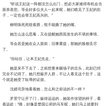
“听说王妃这一阵都没怎么出门，想必大家难得有机会当
面恭喜您。等会好多位夫人一起来呢，她们瞧见了王妃的肚
子，一定也会替王妃高兴的。”
柳明珠死死咬着唇，恨不能撕了她的嘴。
她怎么这么恶毒，又在提醒她西苑发生的不堪的事情。
等会若是她在众人面前，旧事重提，那她的脸都丢尽
了。
“你站住，让本王妃先走。”
她是呆不下去了，之前想要来砸场子的念头，此刻已经
完全不记得了。她只想躲开人群，不让人看见这个肚子，这
个就是她受了耻辱的证据。
沈婧诧异地看着她，怎么和之前说的不一样？
罗景宁让开了门，躲得远远的，她装作张望的样子，看
着远处：“咦，好像是楚国公府的马车呢，她们马上就要到