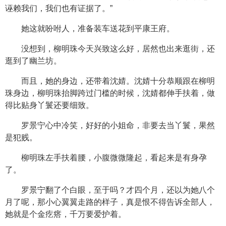
诬赖我们，我们也有证据了。”
她这就吩咐人，准备装车送花到平康王府。
没想到，柳明珠今天兴致这么好，居然也出来逛街，还
逛到了幽兰坊。
而且，她的身边，还带着沈婧。沈婧十分恭顺跟在柳明
珠身边，柳明珠抬脚跨过门槛的时候，沈婧都伸手扶着，做
得比贴身丫鬟还要细致。
罗景宁心中冷笑，好好的小姐命，非要去当丫鬟，果然
是犯贱。
柳明珠左手扶着腰，小腹微微隆起，看起来是有身孕
了。
罗景宁翻了个白眼，至于吗？才四个月，还以为她八个
月了呢，那小心翼翼走路的样子，真是恨不得告诉全部人，
她就是个金疙瘩，千万要爱护着。