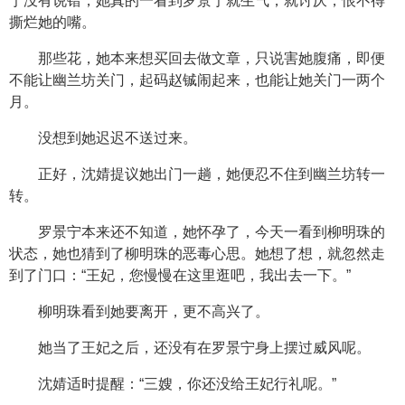
宁没有说错，她真的一看到罗景宁就生气，就讨厌，恨不得
撕烂她的嘴。
那些花，她本来想买回去做文章，只说害她腹痛，即便
不能让幽兰坊关门，起码赵铖闹起来，也能让她关门一两个
月。
没想到她迟迟不送过来。
正好，沈婧提议她出门一趟，她便忍不住到幽兰坊转一
转。
罗景宁本来还不知道，她怀孕了，今天一看到柳明珠的
状态，她也猜到了柳明珠的恶毒心思。她想了想，就忽然走
到了门口：“王妃，您慢慢在这里逛吧，我出去一下。”
柳明珠看到她要离开，更不高兴了。
她当了王妃之后，还没有在罗景宁身上摆过威风呢。
沈婧适时提醒：“三嫂，你还没给王妃行礼呢。”