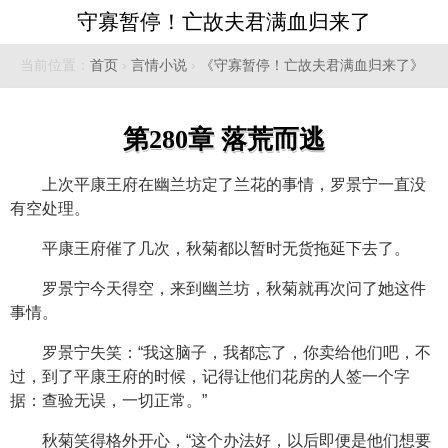
守寡暂停！亡故夫君满血归来了
当前位置：
首页
›
言情小说
›
《守寡暂停！亡故夫君满血归来了》
第280章 落荒而逃
上次平康王府在幽兰坊定了兰花的事情，罗景宁一直没
有空处理。
平康王府催了几次，秋菊都以暂时无货拖延下去了。
罗景宁今天得空，来到幽兰坊，秋菊就再次问了她这件
事情。
罗景宁失笑：“我这脑子，我都忘了，你卖给他们吧，不
过，到了平康王府的时候，记得让他们花房的人签一个字
据：查验无误，一切正常。”
秋菊笑得格外开心，“这个办法好，以后即便是他们想要