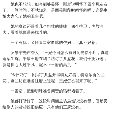
她也不想想，如今能够显怀，那就说明怀了四个月左右
了。一算时间，不就知道，是西苑那段时间怀的吗，这是生
怕大家忘了她的丑事呢。
她的身边还跟着几个粗壮的嬷嬷，四个护卫，声势浩
大，看着就像是来找茬的。
一个有仇，又怀着皇家血脉的孕妇，可真不好惹。
罗景宁先声夺人：“王妃今日怎么有时间光临小店，真是
蓬荜生辉。平康王府在幽兰坊订了几盆花，我们千挑万选，
就是担心太过平凡，配不上王府的高贵。”
“今日巧了，刚得了几盆开得特别好看，特别浓香的兰
花，幽兰坊正准备往府上送呢，王妃怎么就来了呢。”
一番话，把柳明珠准备问责的话都堵着了。
她都打听好了，这段时间幽兰坊虽然说没有货，但是卖
给别人的货却照旧供应，只有他们王府没有。