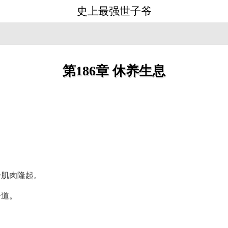
史上最强世子爷
第186章 休养生息
身肌肉隆起。
冷道。