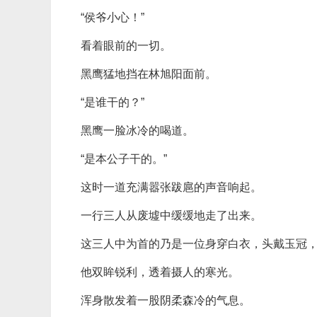
“侯爷小心！”
看着眼前的一切。
黑鹰猛地挡在林旭阳面前。
“是谁干的？”
黑鹰一脸冰冷的喝道。
“是本公子干的。”
这时一道充满嚣张跋扈的声音响起。
一行三人从废墟中缓缓地走了出来。
这三人中为首的乃是一位身穿白衣，头戴玉冠
他双眸锐利，透着摄人的寒光。
浑身散发着一股阴柔森冷的气息。