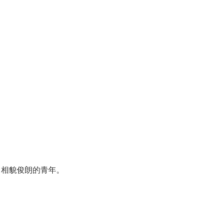
，相貌俊朗的青年。