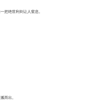
。
如一把绝世利剑让人窒息。
迸溅而出。