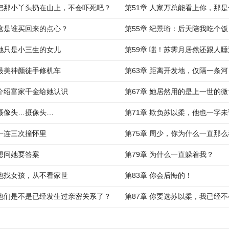
 把那小丫头扔在山上，不会吓死吧？
第51章 人家万总能看上你，那
 这是谁买回来的点心？
第55章 纪景珩：后天陪我吃个饭
 她只是小三生的女儿
第59章 嗤！苏霁月居然还跟人睡
 最美神颜徒手修机车
第63章 距离开发地，仅隔一条河
 介绍富家千金给她认识
第67章 她居然用的是上一世的
 摄像头…摄像头…
第71章 欺负苏以柔，他也一字未
 一连三次撞怀里
第75章 周少，你为什么一直那
 想问她要答案
第79章 为什么一直躲着我？
 他找女孩，从不看家世
第83章 你会后悔的！
 他们是不是已经发生过亲密关系了？
第87章 你要选苏以柔，我已经