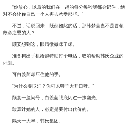
“你放心，以后的我们在一起的每分每秒我都会记住，绝
对不会让你自己一个人再去承受那些。”
不过，话说回来，既然如此的话，那韩梦莹岂不是冒领
救命之恩的人？
顾宴想到这，眼睛微微眯了眯。
准备掏出手机给魏特助打个电话，取消帮助韩氏企业的
计划。
可白羡茴却压住他的手。
“为什么要取消？你可以狮子大开口呀。”
顾宴一脸问号，白羡茴眼底闪过一抹幽光。
敢算计她的人，必定是要付出代价的。
隔天一大早，韩氏集团。