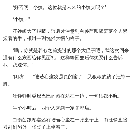
“好巧啊，小姨。这位就是未来的小姨夫吗？”
“小姨？”
汪铮瞪大了眼睛，随后才注意到白羡茴跟顾宴两个人紧
握着的手，顿时一副恍然大悟的样子。
“哦，你就是若心之前提过的那个大侄子吧，我这次回来
没有什么东西给你见面礼，这样等回去后你想买什么告诉
我，我送你。”
“闭嘴！！”陆若心这次是真的恼了，又狠狠的踹了汪铮一
脚。
汪铮顿时委屈巴巴的蹲在站在一边，一句话都不吭。
半个小时后，四个人来到一家咖啡店。
白羡茴跟顾宴还有陆若心坐在一张桌子上，而汪铮直接
被赶到另外一张桌子上坐着了。