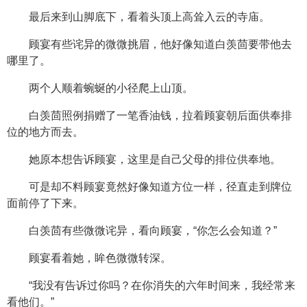
最后来到山脚底下，看着头顶上高耸入云的寺庙。
顾宴有些诧异的微微挑眉，他好像知道白羡茴要带他去
哪里了。
两个人顺着蜿蜒的小径爬上山顶。
白羡茴照例捐赠了一笔香油钱，拉着顾宴朝后面供奉排
位的地方而去。
她原本想告诉顾宴，这里是自己父母的排位供奉地。
可是却不料顾宴竟然好像知道方位一样，径直走到牌位
面前停了下来。
白羡茴有些微微诧异，看向顾宴，“你怎么会知道？”
顾宴看着她，眸色微微转深。
“我没有告诉过你吗？在你消失的六年时间来，我经常来
看他们。”