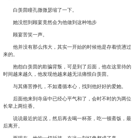
白羡茴瞳孔微微瑟缩了一下。
她没想到顾宴竟然会为他做到这种地步
顾宴苦笑一声。
他并没有那么伟大，其实一开始的时候他是存着愤懑过
来的。
抱怨白羡茴的欺骗背叛，可是到了后面，他在这里待的
时间越来越久，他发现他越来越无法痛恨白羡茴。
与其痛苦挣扎，不如遵循本心，找到他好好的爱她。
后面他来到寺庙中已经心平气和了，会时不时的为两位
长辈上两炷香。
说说最近的近况，然后再去喝一杯茶，吃一顿斋饭，最
后离开。