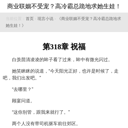
商业联姻不受宠？高冷霸总跪地求她生娃！
当前位置：
首页
›
现言小说
›
《商业联姻不受宠？高冷霸总跪地求
她生娃！》
第318章 祝福
白羡茴清凌凌的眸子看了过来，眸中有微光闪过。
她笑眯眯的说道，“今天阳光正好，也许是时候了，走
吧，我们出发吧。”
“去哪里？”
顾宴问道。
“这你别管，跟我来就行了。”
两个人没有带司机驱车前往郊区。