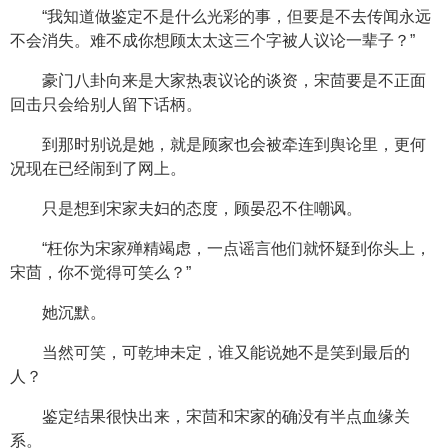
“我知道做鉴定不是什么光彩的事，但要是不去传闻永远
不会消失。难不成你想顾太太这三个字被人议论一辈子？”
豪门八卦向来是大家热衷议论的谈资，宋茴要是不正面
回击只会给别人留下话柄。
到那时别说是她，就是顾家也会被牵连到舆论里，更何
况现在已经闹到了网上。
只是想到宋家夫妇的态度，顾晏忍不住嘲讽。
“枉你为宋家殚精竭虑，一点谣言他们就怀疑到你头上，
宋茴，你不觉得可笑么？”
她沉默。
当然可笑，可乾坤未定，谁又能说她不是笑到最后的
人？
鉴定结果很快出来，宋茴和宋家的确没有半点血缘关
系。