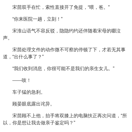
宋茴双手在忙，索性直接开了免提，“喂，爸。”
“你来医院一趟，立刻！”
宋淮山语气不容反驳，隐隐约约还伴随着宋母的啜泣
声。
宋茴处理文件的动作微不可察的停顿了下，才若无其事
道，“出什么事了？”
“我们收到消息，你很可能不是我们的亲生女儿。”
——吱！
车子猛的急刹。
顾晏眼底露出诧异。
宋茴顾不上他，抬手将双膝上的电脑扶正再次问道，“所
以，你是想让我去做亲子鉴定吗？”