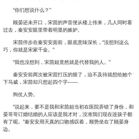
“你们想说什么？"
顾晏还未开口，宋茴的声音便从楼上传来，几人同时看
过去，秦安安眼里带着明显的嫉妒。
宋茴停步在秦安安面前，眼底意味深长，“没想到这么
巧，你就是宋家千金。”
“我也没想到，宋茴姐竟然就是代替我的人。”
秦安安前两次被宋茴打压的狠了，迫不及待就想给她个
下马威，宋茴却只想起四个字——
狗仗人势。
“说起来，要不是我和宋茴姐当初在医院弄错了身份，和
晏哥哥订婚结婚的人应该是我才对，没准我们现在连孩子都
有了呢。”秦安安用天真的口吻感叹着，顺势坐在了顾晏身
边。