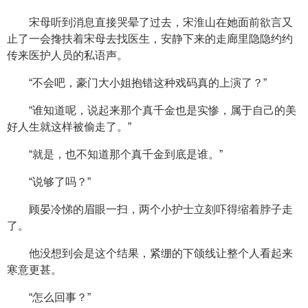
宋母听到消息直接哭晕了过去，宋淮山在她面前欲言又
止了一会搀扶着宋母去找医生，安静下来的走廊里隐隐约约
传来医护人员的私语声。
“不会吧，豪门大小姐抱错这种戏码真的上演了？”
“谁知道呢，说起来那个真千金也是实惨，属于自己的美
好人生就这样被偷走了。”
“就是，也不知道那个真千金到底是谁。”
“说够了吗？”
顾晏冷悌的眉眼一扫，两个小护士立刻吓得缩着脖子走
了。
他没想到会是这个结果，紧绷的下颌线让整个人看起来
寒意更甚。
“怎么回事？”