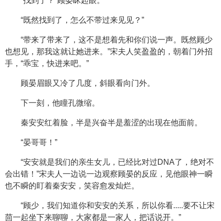
“找到了？”顾晏眯起眼。
“既然找到了，怎么不带过来见见？”
“带来了带来了，这不是想着先和你们说一声。既然顾少
也想见，那我这就让她进来。”宋夫人笑盈盈的，朝着门外招
手，“乖宝，快进来吧。”
顾晏眉眼又冷了几度，斜眼看向门外。
下一刻，他瞳孔微缩。
秦安安红着脸，半是兴奋半是羞涩的出现在他面前。
“晏哥哥！”
“安安就是我们的亲生女儿，已经比对过DNA了，绝对不
会出错！”宋夫人一边说一边观察顾晏的反应，见他眼神一瞬
也不瞬的盯着秦安安，笑容愈发灿烂。
“顾少，我们知道你和安安的关系，所以你看.....要不让宋
茴一起坐下来聊聊，大家都是一家人，把话说开。”