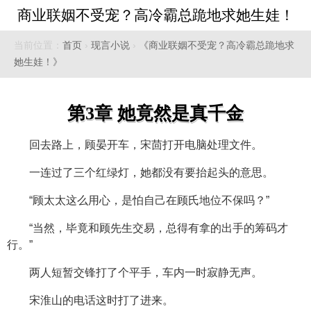
商业联姻不受宠？高冷霸总跪地求她生娃！
当前位置：
首页
›
现言小说
›
《商业联姻不受宠？高冷霸总跪地求
她生娃！》
第3章 她竟然是真千金
回去路上，顾晏开车，宋茴打开电脑处理文件。
一连过了三个红绿灯，她都没有要抬起头的意思。
“顾太太这么用心，是怕自己在顾氏地位不保吗？”
“当然，毕竟和顾先生交易，总得有拿的出手的筹码才
行。”
两人短暂交锋打了个平手，车内一时寂静无声。
宋淮山的电话这时打了进来。