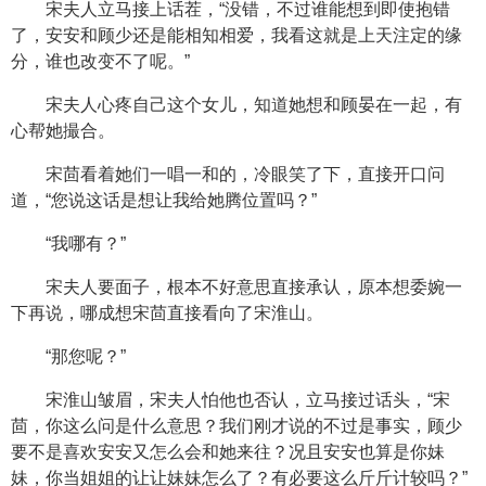
宋夫人立马接上话茬，“没错，不过谁能想到即使抱错
了，安安和顾少还是能相知相爱，我看这就是上天注定的缘
分，谁也改变不了呢。”
宋夫人心疼自己这个女儿，知道她想和顾晏在一起，有
心帮她撮合。
宋茴看着她们一唱一和的，冷眼笑了下，直接开口问
道，“您说这话是想让我给她腾位置吗？”
“我哪有？”
宋夫人要面子，根本不好意思直接承认，原本想委婉一
下再说，哪成想宋茴直接看向了宋淮山。
“那您呢？”
宋淮山皱眉，宋夫人怕他也否认，立马接过话头，“宋
茴，你这么问是什么意思？我们刚才说的不过是事实，顾少
要不是喜欢安安又怎么会和她来往？况且安安也算是你妹
妹，你当姐姐的让让妹妹怎么了？有必要这么斤斤计较吗？”