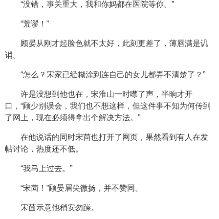
“没错，事关重大，我和你妈都在医院等你。”
“荒谬！”
顾晏从刚才起脸色就不太好，此刻更差了，薄唇满是讥
诮。
“怎么？宋家已经糊涂到连自己的女儿都弄不清楚了？”
许是没想到他也在，宋淮山一时噤了声，半晌才开
口，“顾少别误会，我们也不想这样，但这件事不知为何传到
了网上，现在必须得拿出个解决方法。”
在他说话的同时宋茴也打开了网页，果然看到有人在发
帖讨论，热度还不低。
“我马上过去。”
“宋茴！”顾晏眉尖微扬，并不赞同。
宋茴示意他稍安勿躁。