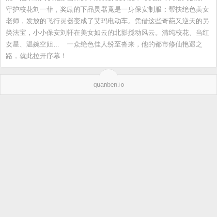
守护校花刘一菲，奖励的下品灵器竟是一身保安制服；帮扶绝色美女
老师，发放的飞行灵器变成了艾玛电动车。凭借这些奇葩又逆天的另
类法宝，小小保安刘轩在美女如云的北影搅动风云。清纯校花、当红
女星、温婉空姐…　一众绝色佳人纷至沓来，他的都市修仙艳遇之
路，就此拉开序幕！
quanben.io