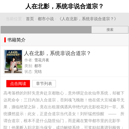
人在北影，系统非说合道宗？
当前位置：
首页
›
都市小说
›
《人在北影，系统非说合道宗？》
书籍简介
人在北影，系统非说合道宗？
作者:
雪花月夜
类别:
都市
状态:
完结
点击阅读
章节列表
高考落榜的刘轩失意奔赴京都散心，意外绑定合欢仙帝系统，却被下
达死命令：三日内加入合道宗，否则魂飞魄散！他在偌大京城遍寻无
果，濒临绝望之际，竟在出租屋偶遇风华绝代的北影校花刘一菲。系
统骤然提示：此女，正是合道宗当代圣女！刘轩猛然惊醒　——　所
谓合道宗，根本不是什么隐世仙门，而是藏在繁华都市里的北影学
院！他果断入职北影当保安，成功解锁系统，可奖励却离谱到极致：