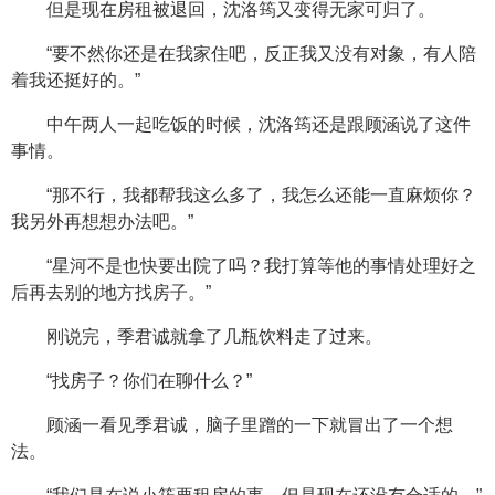
但是现在房租被退回，沈洛筠又变得无家可归了。
“要不然你还是在我家住吧，反正我又没有对象，有人陪
着我还挺好的。”
中午两人一起吃饭的时候，沈洛筠还是跟顾涵说了这件
事情。
“那不行，我都帮我这么多了，我怎么还能一直麻烦你？
我另外再想想办法吧。”
“星河不是也快要出院了吗？我打算等他的事情处理好之
后再去别的地方找房子。”
刚说完，季君诚就拿了几瓶饮料走了过来。
“找房子？你们在聊什么？”
顾涵一看见季君诚，脑子里蹭的一下就冒出了一个想
法。