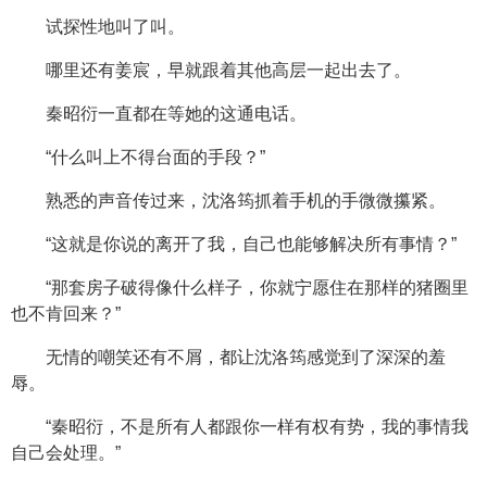
试探性地叫了叫。
哪里还有姜宸，早就跟着其他高层一起出去了。
秦昭衍一直都在等她的这通电话。
“什么叫上不得台面的手段？”
熟悉的声音传过来，沈洛筠抓着手机的手微微攥紧。
“这就是你说的离开了我，自己也能够解决所有事情？”
“那套房子破得像什么样子，你就宁愿住在那样的猪圈里
也不肯回来？”
无情的嘲笑还有不屑，都让沈洛筠感觉到了深深的羞
辱。
“秦昭衍，不是所有人都跟你一样有权有势，我的事情我
自己会处理。”