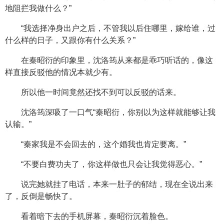
地阻拦我做什么？”
“我选择净身出户之后，不管我以后住哪里，嫁给谁，过
什么样的日子，又跟你有什么关系？”
在秦昭衍的印象里，沈洛筠从来都是乖巧听话的，像这
样直接反驳他的情况本就少有。
所以他一时间竟然还找不到可以反驳的话来。
沈洛筠深吸了一口气“秦昭衍，你别以为这样就能够让我
认输。”
“秦家我是不会回去的，这个婚我也肯定要离。”
“不要白费功夫了，你这样做也只会让我觉得恶心。”
说完她就挂了电话，本来一肚子的郁结，现在全说出来
了，反倒是畅快了。
看着暗下去的手机屏幕，秦昭衍沉着脸色。