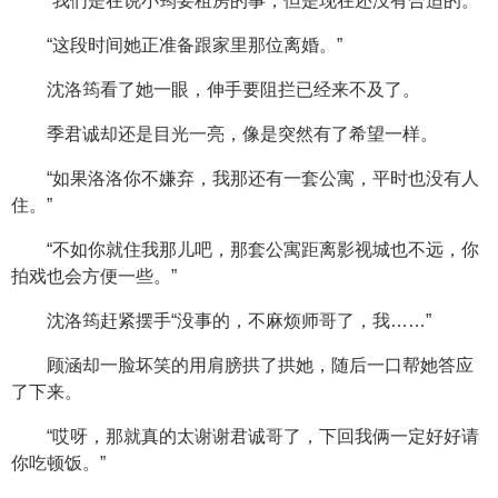
“我们是在说小筠要租房的事，但是现在还没有合适的。”
“这段时间她正准备跟家里那位离婚。”
沈洛筠看了她一眼，伸手要阻拦已经来不及了。
季君诚却还是目光一亮，像是突然有了希望一样。
“如果洛洛你不嫌弃，我那还有一套公寓，平时也没有人
住。”
“不如你就住我那儿吧，那套公寓距离影视城也不远，你
拍戏也会方便一些。”
沈洛筠赶紧摆手“没事的，不麻烦师哥了，我……”
顾涵却一脸坏笑的用肩膀拱了拱她，随后一口帮她答应
了下来。
“哎呀，那就真的太谢谢君诚哥了，下回我俩一定好好请
你吃顿饭。”