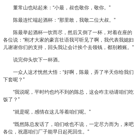
董常山也站起来：“小最，叔也敬你，敬你。”
陈最连忙端起酒杯：“那里敢，我敬二位大叔。”
陈最举起酒杯一饮而尽，然后又倒了一杯，对着在座的
各位说：“刚才大家的豪言壮语我可听见了啊，我代表我媳妇
儿谢谢你们的支持，回头我让会计挨个去领钱，都别赖账。”
说完仰头饮下一杯酒。
一众人这才恍然大悟：“好啊，陈最，弄了半天你给我们
下套呢？”
“我说呢，平时约也约不到的陈总，这会咋主动请咱们吃
饭了？”
“就是呢，感情在这儿等着咱们呢。”
“既然陈总发话了，咱们啥也不说，一定尽力而为，来吧
各位，祝愿咱们厂子能早日起死回生。”