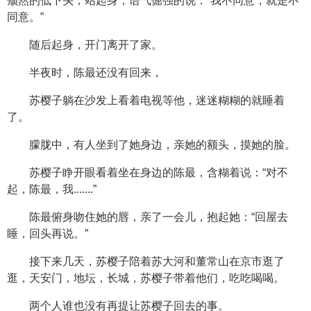
颓然的低下头，站起身，语气倔强的说：“我不同意，就是不
同意。”
随后起身，开门离开了家。
半夜时，陈最还没有回来，
苏樱子躺在沙发上看着电视等他，迷迷糊糊的就睡着
了。
朦胧中，有人坐到了她身边，亲她的额头，摸她的脸。
苏樱子睁开眼看着坐在身边的陈最，含糊着说：“对不
起，陈最，我.......”
陈最俯身吻住她的唇，亲了一会儿，抱起她：“回屋去
睡，回头再说。”
接下来几天，苏樱子陪着苏大河和董常山在京市逛了
逛，天安门，地坛，长城，苏樱子带着他们，吃吃喝喝。
两个人谁也没有再提让苏樱子回去的事。