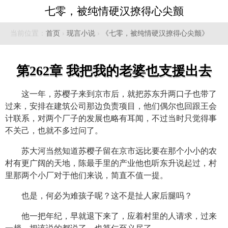
七零，被纯情硬汉撩得心尖颤
当前位置：
首页
›
现言小说
›
《七零，被纯情硬汉撩得心尖颤》
第262章 我把我的老婆也支援出去
这一年，苏樱子来到京市后，就把苏东升两口子也带了
过来，安排在建筑公司那边负责项目，他们偶尔也回跟王会
计联系，对两个厂子的发展也略有耳闻，不过当时只觉得事
不关己，也就不多过问了。
苏大河当然知道苏樱子留在京市远比要在那个小小的农
村有更广阔的天地，陈最手里的产业他也听东升说起过，村
里那两个小厂对于他们来说，简直不值一提。
也是，何必为难孩子呢？这不是扯人家后腿吗？
他一把年纪，早就退下来了，应着村里的人请求，过来