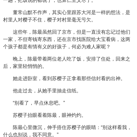
一趟，把该说的都说了，也算仁至义尽了。
董常山默不作声，其实心里跟苏大河是一样的想法，是
村里人对樱子不住，樱子对村里毫无亏欠。
这些年，陈最虽然回了京市，但是一直没有忘记过他们
一家，不但寄钱寄东西，还在京市找医院给大宝看病，这两
个孩子都是有情有义的好孩子，何必为难人家呢？
晚上，陈最带着两位老人吃了饭，安排了住处，回来之
后，家里轻悄悄的。
她走进卧室，看到苏樱子正拿着那些信封看的出神。
他走过去，从她手里抽走信纸。
“别看了，早点休息吧。”
苏樱子抬眼看着陈最，眼神灼灼。
陈最心里微沉，伸手捂住苏樱子的眼睛：“别这样看我，
什么也别说，我不同意。”