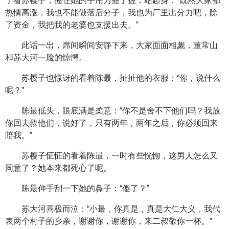
了看苏樱子，握住她的手用力握了握，站起身：“既然大家都
热情高涨，我也不能做落后分子，我也为厂里出分力吧，除
了资金，我把我的老婆也支援出去。”
此话一出，席间瞬间安静下来，大家面面相觑，董常山
和苏大河一脸的惊愕。
苏樱子也惊讶的看着陈最，扯扯他的衣服：“你，说什么
呢？”
陈最低头，眼底满是柔意：“你不是舍不下他们吗？我放
你回去救他们，说好了，只有两年，两年之后，你必须回来
陪我。”
苏樱子怔怔的看着陈最，一时有些恍惚，这男人怎么又
同意了？她本来都死心了呢。
陈最伸手刮一下她的鼻子：“傻了？”
苏大河喜极而泣：“小最，你真是，真是大仁大义，我代
表两个村子的乡亲，谢谢你，谢谢你，来二叔敬你一杯。”