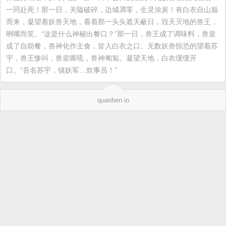
一同赴死！那一日，关隘破碎，边城凋零，生灵涂炭！有白衣自山巅
而来，凝望着妖兽天地，看着那一头头遮天蔽日，毁天灭地的兽王，
咧嘴而笑。“这是什么神秘出餐口？”那一日，兽王成了调味料，兽皇
成了自助餐，兽神化作主食，皆入白衣之口。无数妖兽惊恐的望着苏
宇，兽王惨叫，兽皇嘶吼，兽神匍匐。凝望天地，白衣缓缓开
口。“吾名苏宇，镇妖军…炊事员！”
quanben.io