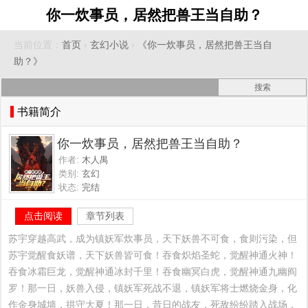
你一炊事员，居然把兽王当自助？
当前位置：
首页
›
玄幻小说
›
《你一炊事员，居然把兽王当自
助？》
书籍简介
你一炊事员，居然把兽王当自助？
作者:
木人禺
类别:
玄幻
状态:
完结
点击阅读
章节列表
苏宇穿越高武，成为镇妖军炊事员，天下妖兽不可食，食则污染，但
苏宇觉醒食妖谱，天下妖兽皆可食！吞食炽焰圣蛇，觉醒神通火神！
吞食冰霜巨龙，觉醒神通冰封千里！吞食幽冥白虎，觉醒神通九幽阎
罗！那一日，妖兽入侵，镇妖军死战不退，镇妖军将士燃烧金身，化
作金身城墙，拱守大夏！那一日，昔日的战友，死敌纷纷踏入战场，