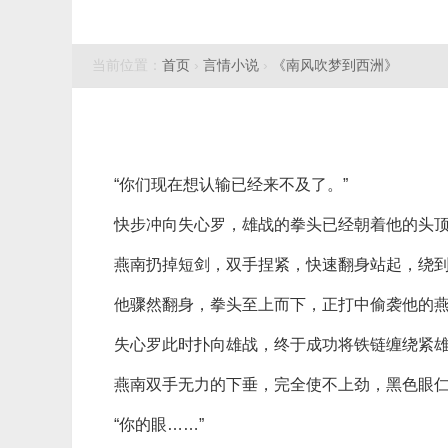
当前位置：
首页
›
言情小说
›
《南风吹梦到西洲》
“你们现在想认输已经来不及了。”
快步冲向失心罗，雄战的拳头已经朝着他的头
燕南扔掉短剑，双手捏紧，快速翻身站起，绕到
他骤然翻身，拳头至上而下，正打中偷袭他的
失心罗此时扑向雄战，终于成功将铁链缠绕紧
燕南双手无力的下垂，完全使不上劲，黑色眼
“你的眼……”