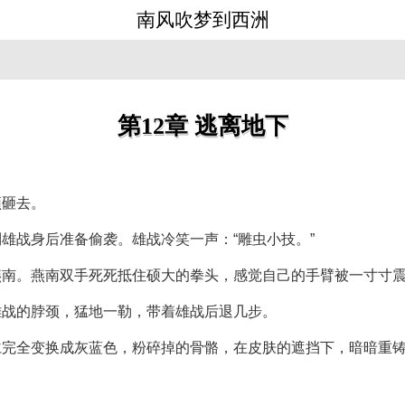
南风吹梦到西洲
第12章 逃离地下
顶砸去。
雄战身后准备偷袭。雄战冷笑一声：“雕虫小技。”
燕南。燕南双手死死抵住硕大的拳头，感觉自己的手臂被一寸寸
雄战的脖颈，猛地一勒，带着雄战后退几步。
仁完全变换成灰蓝色，粉碎掉的骨骼，在皮肤的遮挡下，暗暗重