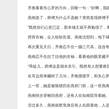
齐衡看着失心罗的方向，回敬一句：“好啊，我跟
燕南急了，师傅为什么不选她？突然发现师傅
“既然你们心意已定，那本城主就不再勉强了，
挥挥衣袖，众人纷纷告退。燕南没想到，地下
再次重见天日，齐衡忍不住一蹦三尺高，连连
燕南忍不住拉了拉他的衣袖，看着他的眼里藏
“乖徒儿，师傅这是祸水东引。既然有人想要救
在耳边简单嘱咐了几句，齐衡摆摆手，和失心罗
上一世，她是被狼狈扔在燕府门前，这一世燕
燕南快步穿梭回燕府，还有人在知南院等着她
没过多久，燕南就察觉身后有人在跟着他，人还