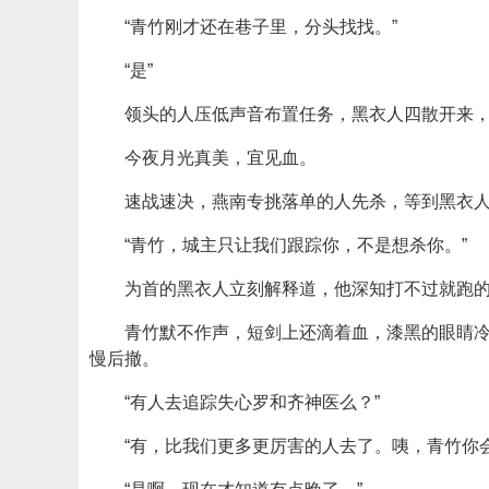
“青竹刚才还在巷子里，分头找找。”
“是”
领头的人压低声音布置任务，黑衣人四散开来
今夜月光真美，宜见血。
速战速决，燕南专挑落单的人先杀，等到黑衣
“青竹，城主只让我们跟踪你，不是想杀你。”
为首的黑衣人立刻解释道，他深知打不过就跑
青竹默不作声，短剑上还滴着血，漆黑的眼睛
慢后撤。
“有人去追踪失心罗和齐神医么？”
“有，比我们更多更厉害的人去了。咦，青竹你