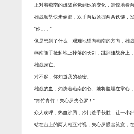
正对着燕南的雄战察觉到她的变化，震惊地看
雄战顺势快步倒退，双手向后紧握两条铁链，
“你……”
像是想到了什么，艰难地望向燕南的方向，雄
燕南随手捡起地上掉落的长剑，跳到雄战身上
雄战身亡。
对不起，你知道我的秘密。
雄战的血，灼烧着燕南的心。她将脸埋在掌心
“青竹青竹！失心罗失心罗！”
众人欢呼，热血沸腾，冷门选手获胜，让一小
站在台上的两人相互对视，失心罗眼含笑意，在