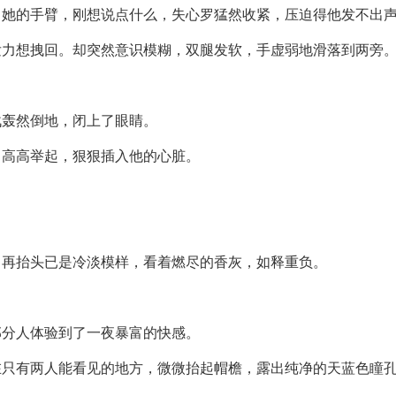
向她的手臂，刚想说点什么，失心罗猛然收紧，压迫得他发不出
发力想拽回。却突然意识模糊，双腿发软，手虚弱地滑落到两旁
战轰然倒地，闭上了眼睛。
，高高举起，狠狠插入他的心脏。
，再抬头已是冷淡模样，看着燃尽的香灰，如释重负。
部分人体验到了一夜暴富的快感。
只有两人能看见的地方，微微抬起帽檐，露出纯净的天蓝色瞳孔