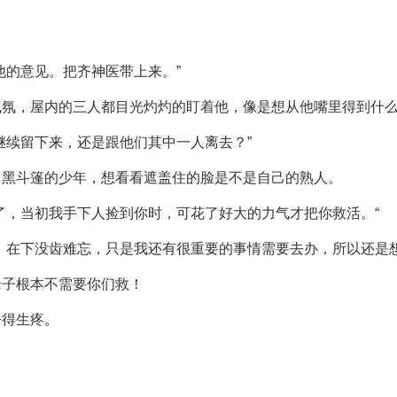
他的意见。把齐神医带上来。”
气氛，屋内的三人都目光灼灼的盯着他，像是想从他嘴里得到什
继续留下来，还是跟他们其中一人离去？”
向黑斗篷的少年，想看看遮盖住的脸是不是自己的熟人。
了，当初我手下人捡到你时，可花了好大的力气才把你救活。“
，在下没齿难忘，只是我还有很重要的事情需要去办，所以还是想
老子根本不需要你们救！
硌得生疼。
。