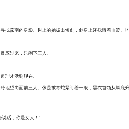
，寻找燕南的身影。树上的她拔出短剑，剑身上还残留着血迹。
人反应过来，只剩下三人。
的道理才活到现在。
冷冷地望向面前三人。像是被毒蛇紧盯着一般，黑衣首领从脚底
会说话，你是女人！”