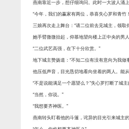
燕南靠近一步，想仔细询问。此时一大波人涌
“今年，我们的赢家有两位，恭喜失心罗和青竹！
三娘再次走上舞台：“请二位前去见城主，领取
她手臂微微抬起，仰慕地望向楼上正中央的男
“二位武艺高强，在下十分欣赏。”
地下城主赞扬道：“不知二位有没有意向为我做
他压低声音，目光恳切地看向坐着的两人。能
“不是说能满足一个愿望么？”失心罗打断了城主
“当然，你说。”
“我想要齐神医。”
燕南转头盯着他的斗篷，诧异的目光引来城主