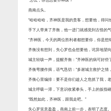
“怎么，你也想要齐神医？”
燕南点头。
“哈哈哈哈，齐神医是我的贵客，想要他，得问
手下人带来了齐衡，他一进门就感觉到古怪的
“齐神医，今天的两位胜利者都想要你，你是想
齐衡没有想到，失心罗也会想要他，诧异地望
城主轻咳一声，提醒齐衡：”齐神医的病可好些
齐衡弯腰作揖，语气恳切：“多谢城主救护之情
齐衡心里编排：要不是你们趁人之危抓了我，
城主呼吸一滞，下意识收紧拳头，手上的扳指
“既然如此，齐神医，跟我走吧。”
失心罗笑意盈盈，燕南上前一步，表明了态度