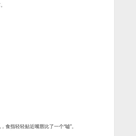
声。
。
，食指轻轻贴近嘴唇比了一个“嘘”。