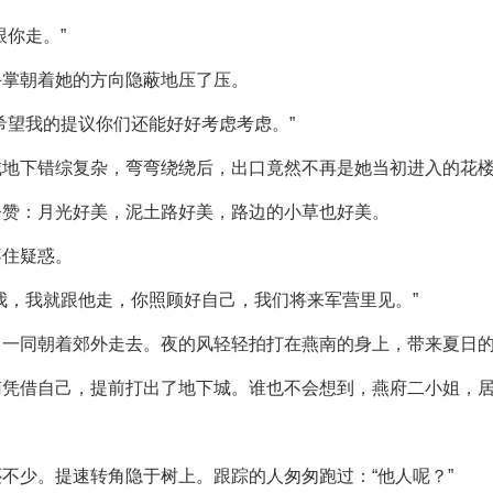
你走。”
手掌朝着她的方向隐蔽地压了压。
希望我的提议你们还能好好考虑考虑。”
城地下错综复杂，弯弯绕绕后，出口竟然不再是她当初进入的花
夸赞：月光好美，泥土路好美，路边的小草也好美。
不住疑惑。
我，我就跟他走，你照顾好自己，我们将来军营里见。”
一同朝着郊外走去。夜的风轻轻拍打在燕南的身上，带来夏日的凉
南凭借自己，提前打出了地下城。谁也不会想到，燕府二小姐，
。
不少。提速转角隐于树上。跟踪的人匆匆跑过：“他人呢？”