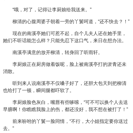
“哦，对了，记得让李厨娘给我送来。”
柳清的心腹周婆子朝着一旁的丫鬟呵道，“还不快去？！”
现在的南溪亭她们可惹不起，自个儿夫人还在她手里，
她们不听话能怎么样？只能先忍下这口气，来日在想办法。
南溪亭满意的放开柳清，转身回了听雨轩。
李厨娘正在厨房做着饭呢，脸上被南溪亭打的淤青还未
消散。
听到来人说南溪亭不仅嗓子好了，还胆大包天到把柳清
也给打了一顿，瞬间腿都吓软了。
李厨娘脸色灰白，嘴唇有些哆嗦，“可不可以换个人去送
早膳啊！你瞧瞧我脸上的伤，都还没好，我不想在被打了！”
前来吩咐的丫鬟一脸同情，“不行，大小姐指定要你送过
去。”