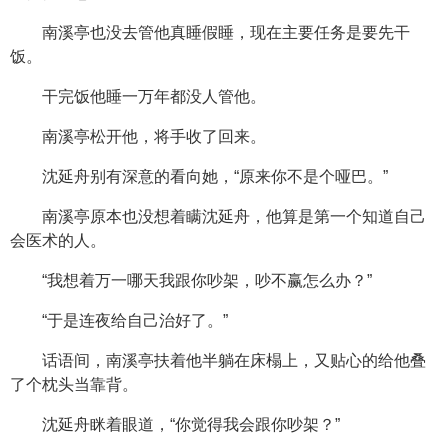
南溪亭也没去管他真睡假睡，现在主要任务是要先干
饭。
干完饭他睡一万年都没人管他。
南溪亭松开他，将手收了回来。
沈延舟别有深意的看向她，“原来你不是个哑巴。”
南溪亭原本也没想着瞒沈延舟，他算是第一个知道自己
会医术的人。
“我想着万一哪天我跟你吵架，吵不赢怎么办？”
“于是连夜给自己治好了。”
话语间，南溪亭扶着他半躺在床榻上，又贴心的给他叠
了个枕头当靠背。
沈延舟眯着眼道，“你觉得我会跟你吵架？”