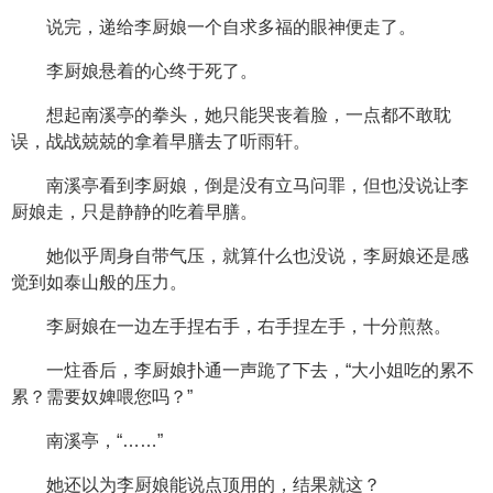
说完，递给李厨娘一个自求多福的眼神便走了。
李厨娘悬着的心终于死了。
想起南溪亭的拳头，她只能哭丧着脸，一点都不敢耽
误，战战兢兢的拿着早膳去了听雨轩。
南溪亭看到李厨娘，倒是没有立马问罪，但也没说让李
厨娘走，只是静静的吃着早膳。
她似乎周身自带气压，就算什么也没说，李厨娘还是感
觉到如泰山般的压力。
李厨娘在一边左手捏右手，右手捏左手，十分煎熬。
一炷香后，李厨娘扑通一声跪了下去，“大小姐吃的累不
累？需要奴婢喂您吗？”
南溪亭，“……”
她还以为李厨娘能说点顶用的，结果就这？