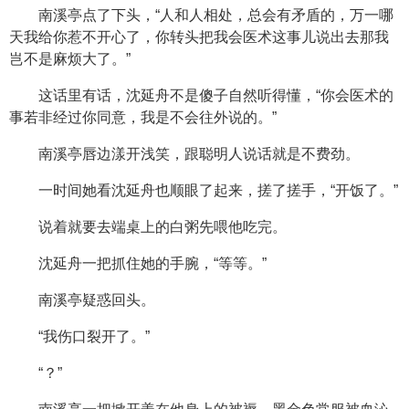
南溪亭点了下头，“人和人相处，总会有矛盾的，万一哪
天我给你惹不开心了，你转头把我会医术这事儿说出去那我
岂不是麻烦大了。”
这话里有话，沈延舟不是傻子自然听得懂，“你会医术的
事若非经过你同意，我是不会往外说的。”
南溪亭唇边漾开浅笑，跟聪明人说话就是不费劲。
一时间她看沈延舟也顺眼了起来，搓了搓手，“开饭了。”
说着就要去端桌上的白粥先喂他吃完。
沈延舟一把抓住她的手腕，“等等。”
南溪亭疑惑回头。
“我伤口裂开了。”
“？”