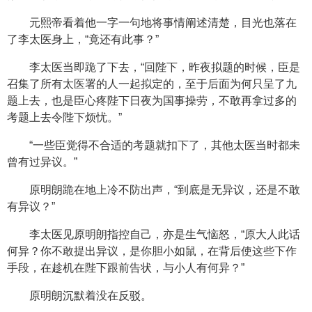
元熙帝看着他一字一句地将事情阐述清楚，目光也落在
了李太医身上，“竟还有此事？”
李太医当即跪了下去，“回陛下，昨夜拟题的时候，臣是
召集了所有太医署的人一起拟定的，至于后面为何只呈了九
题上去，也是臣心疼陛下日夜为国事操劳，不敢再拿过多的
考题上去令陛下烦忧。”
“一些臣觉得不合适的考题就扣下了，其他太医当时都未
曾有过异议。”
原明朗跪在地上冷不防出声，“到底是无异议，还是不敢
有异议？”
李太医见原明朗指控自己，亦是生气恼怒，“原大人此话
何异？你不敢提出异议，是你胆小如鼠，在背后使这些下作
手段，在趁机在陛下跟前告状，与小人有何异？”
原明朗沉默着没在反驳。