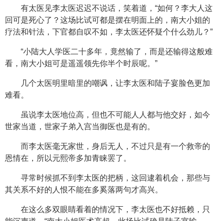
有太医见李太医迟迟不说话，笑着道，“如何？李大人这
回可是死心了？这场比试可都是摆在明面上的，南大小姐的
疗法和针法，下官都自叹不如，李太医还怀疑个什么劲儿？”
“小陆大人学医二十多年，竟然输了，而是还输得这般难
看，南大小姐可是遥遥领先你半个时辰呢。”
几个太医明里暗里的嘲讽，让李太医和陆子宴脸色更加
难看。
虽说李太医地位高，但也不可能人人都与他交好，如今
世家当道，世家子弟入宫当御医也是有的。
而李太医毫无家世，身后无人，不过只是有一个救帝的
恩情在，所以元熙帝多加青睐罢了。
寻常时候抓不到李太医的把柄，这回逮着机会，那些与
其关系不好的人恨不能在多奚落两句才高兴。
在这么多双眼睛看着的情况下，李太医也不好抵赖，只