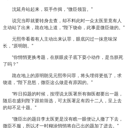
沈延舟站起来，双手作揖，“微臣领旨。”
说完当即就要转身去查，却不料此时一众太医里竟有人
主动站了出来，跪在地上道，“陛下饶命，此事是微臣做的。”
元熙帝看着有人主动出来认罪，眼底闪过一抹意味深
长，“原明朗。”
“你悄悄更换考题，在朕眼皮子底下耍小动作，是当朕死
了吗？”
跪在地上的原明朗见元熙帝问罪，将头埋得更低了，求
饶道，“陛下息怒，微臣这么做是有原因的。”
“昨日拟题的时候，按理说太医署所有御医都要出一题，
随后在盛到陛下跟前筛选，可太医署足有四十二人，呈上去
的却不足十题。”
“微臣出的题目李太医更是没有瞧一眼便让人撤了下去，
微臣不服，所以才一时糊涂悄悄将自己出的题加了进去。”