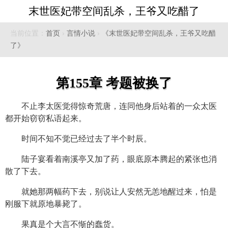
末世医妃带空间乱杀，王爷又吃醋了
当前位置：
首页
›
言情小说
›
《末世医妃带空间乱杀，王爷又吃醋
了》
第155章 考题被换了
不止李太医觉得惊奇荒唐，连同他身后站着的一众太医
都开始窃窃私语起来。
时间不知不觉已经过去了半个时辰。
陆子宴看着南溪亭又加了药，眼底原本腾起的紧张也消
散了下去。
就她那两幅药下去，别说让人安然无恙地醒过来，怕是
刚服下就原地暴毙了。
果真是个大言不惭的蠢货。