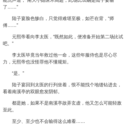
能沉声道，“南大小姐医术高超，此场比试确是陆子宴输
了……”
陆子宴脸色惨白，只觉得难堪至极，如芒在背，“师
傅……”
元熙帝看向李太医，“既然如此，便准备开始第二场比试
吧。”
李太医毕竟当年救过他一命，这些年服侍也是尽心尽
力，元熙帝也没怪罪他不懂规矩。
“是。”
陆子宴回到太医的行列坐着，恨不能找个地缝钻进去，
看着南溪亭的双眼愈发阴郁。
都是她，如果不是南溪亭故弄玄虚，他又怎么可能轻敌
至此。
至少、至少也不会输得这么难看……