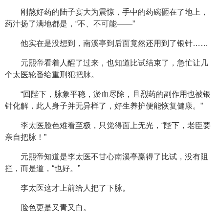
刚熬好药的陆子宴大为震惊，手中的药碗砸在了地上，
药汁扬了满地都是，“不、不可能——”
他实在是没想到，南溪亭到后面竟然还用到了银针……
元熙帝看着人醒了过来，也知道比试结束了，急忙让几
个太医轮番给重刑犯把脉。
“回陛下，脉象平稳，淤血尽除，且烈药的副作用也被银
针化解，此人身子并无异样了，好生养护便能恢复健康。”
李太医脸色难看至极，只觉得面上无光，“陛下，老臣要
亲自把脉！”
元熙帝知道是李太医不甘心南溪亭赢得了比试，没有阻
拦，而是道，“也好。”
李太医这才上前给人把了下脉。
脸色更是又青又白。