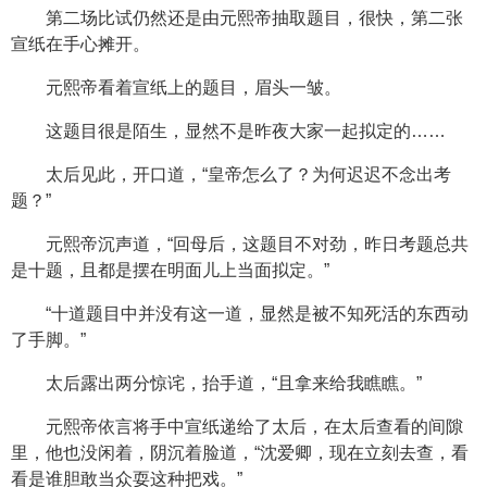
第二场比试仍然还是由元熙帝抽取题目，很快，第二张
宣纸在手心摊开。
元熙帝看着宣纸上的题目，眉头一皱。
这题目很是陌生，显然不是昨夜大家一起拟定的……
太后见此，开口道，“皇帝怎么了？为何迟迟不念出考
题？”
元熙帝沉声道，“回母后，这题目不对劲，昨日考题总共
是十题，且都是摆在明面儿上当面拟定。”
“十道题目中并没有这一道，显然是被不知死活的东西动
了手脚。”
太后露出两分惊诧，抬手道，“且拿来给我瞧瞧。”
元熙帝依言将手中宣纸递给了太后，在太后查看的间隙
里，他也没闲着，阴沉着脸道，“沈爱卿，现在立刻去查，看
看是谁胆敢当众耍这种把戏。”