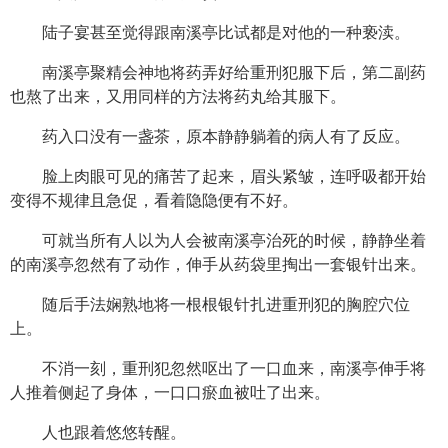
陆子宴甚至觉得跟南溪亭比试都是对他的一种亵渎。
南溪亭聚精会神地将药弄好给重刑犯服下后，第二副药
也熬了出来，又用同样的方法将药丸给其服下。
药入口没有一盏茶，原本静静躺着的病人有了反应。
脸上肉眼可见的痛苦了起来，眉头紧皱，连呼吸都开始
变得不规律且急促，看着隐隐便有不好。
可就当所有人以为人会被南溪亭治死的时候，静静坐着
的南溪亭忽然有了动作，伸手从药袋里掏出一套银针出来。
随后手法娴熟地将一根根银针扎进重刑犯的胸腔穴位
上。
不消一刻，重刑犯忽然呕出了一口血来，南溪亭伸手将
人推着侧起了身体，一口口瘀血被吐了出来。
人也跟着悠悠转醒。