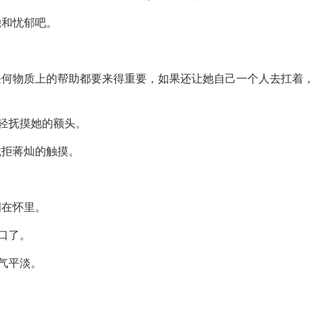
独和忧郁吧。
任何物质上的帮助都要来得重要，如果还让她自己一个人去扛着
轻轻抚摸她的额头。
抗拒蒋灿的触摸。
拥在怀里。
口了。
气平淡。