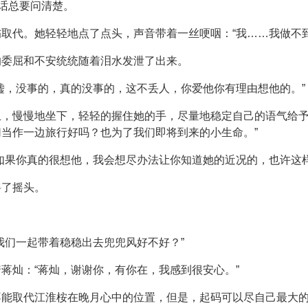
些话总要问清楚。
取代。她轻轻地点了点头，声音带着一丝哽咽：“我……我做不
的委屈和不安统统随着泪水发泄了出来。
嘘，没事的，真的没事的，这不丢人，你爱他你有理由想他的。”
，慢慢地坐下，轻轻的握住她的手，尽量地稳定自己的语气给予
当作一边旅行好吗？也为了我们即将到来的小生命。”
如果你真的很想他，我会想尽办法让你知道她的近况的，也许这样
摇了摇头。
我们一起带着稳稳出去兜兜风好不好？”
蒋灿：“蒋灿，谢谢你，有你在，我感到很安心。”
不能取代江淮桉在晚月心中的位置，但是，起码可以尽自己最大