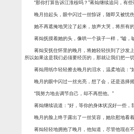
“那你打算告诉江淮桉吗？”蒋灿继续追问，有
晚月抬起头，眼中闪过一丝惊讶，随即又被忧伤
她不再遮掩地哭泣了起来，放声大哭，将所有
蒋灿抚摸着她的头，像哄一个孩子一样，“嘘，
蒋灿安抚住怀里的晚月，将她轻轻扶到了沙发上
所以如果这是我们必须要经历的，那就让我们把一切
蒋灿用纸巾轻轻擦去晚月的泪水，温柔地说：“
晚月的眼中闪过一丝光亮，想了会，还是选择
“我努力地去调节自己，却不再想他。”
蒋灿继续说道：“好，等你的身体状况好一些，
晚月的脸上终于露出了一丝笑容，她欣慰地看着
蒋灿轻轻地拥抱了晚月，他知道，尽管他现在