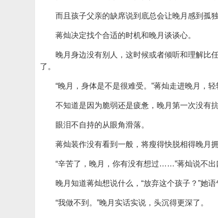
而且孩子父亲的缺席说到底总会让晚月感到孤
蒋灿决定找个合适的时机和晚月谈谈心。
晚月身边没有别人，这时候或者倾听和理解比
了。
“晚月，身体是不是很难受。”蒋灿走进晚月，
不知道是因为脆弱还是疲惫，晚月第一次没有
眼泪不自持的从眼角滑落。
蒋灿装作没有看到一般，将瘦得快脱相得晚月
“辛苦了，晚月，你有没有想过……”蒋灿说不出
晚月知道蒋灿想说什么，“放弃这个孩子？”她语
“我做不到。”晚月实话实说，头沉得更深了。