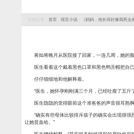
当前位置：
首页
›
现言小说
›
《妈妈，他长得好像我死去
蒋灿将晚月从医院接了回家，一连几周，她的
医生看着这个戴着黑色口罩和黑色鸭舌帽把自己
仔仔细细地和他解释着。
“医生，她怀孕刚刚满三个月，已经吐瘦了五斤
医生隐隐的觉得眼前这个准爸爸的声音很耳熟
“确实有些母体比较排斥孩子的确实会出现很强
让她贫血哈。”