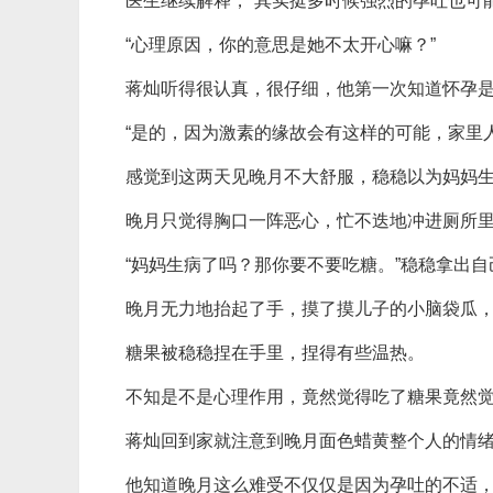
医生继续解释，“其实挺多时候强烈的孕吐也可
“心理原因，你的意思是她不太开心嘛？”
蒋灿听得很认真，很仔细，他第一次知道怀孕
“是的，因为激素的缘故会有这样的可能，家里
感觉到这两天见晚月不大舒服，稳稳以为妈妈
晚月只觉得胸口一阵恶心，忙不迭地冲进厕所
“妈妈生病了吗？那你要不要吃糖。”稳稳拿出
晚月无力地抬起了手，摸了摸儿子的小脑袋瓜
糖果被稳稳捏在手里，捏得有些温热。
不知是不是心理作用，竟然觉得吃了糖果竟然
蒋灿回到家就注意到晚月面色蜡黄整个人的情
他知道晚月这么难受不仅仅是因为孕吐的不适