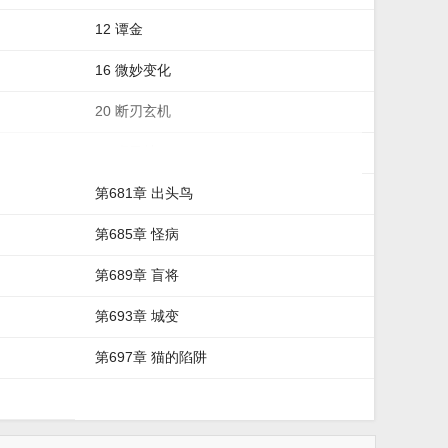
12 谭金
16 微妙变化
20 断刃玄机
24 狮子林
第681章 出头鸟
第685章 怪病
第689章 盲将
第693章 城变
第697章 猫的陷阱