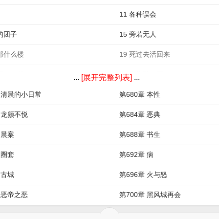
11 各种误会
智的团子
15 旁若无人
闯那什么楼
19 死过去活回来
着不如一起走
23 血染碧水潭
...
[展开完整列表]
...
章 清晨的小日常
第680章 本性
章 龙颜不悦
第684章 恶典
 晨案
第688章 书生
 圈套
第692章 病
 古城
第696章 火与怒
章 恶帝之恶
第700章 黑风城再会