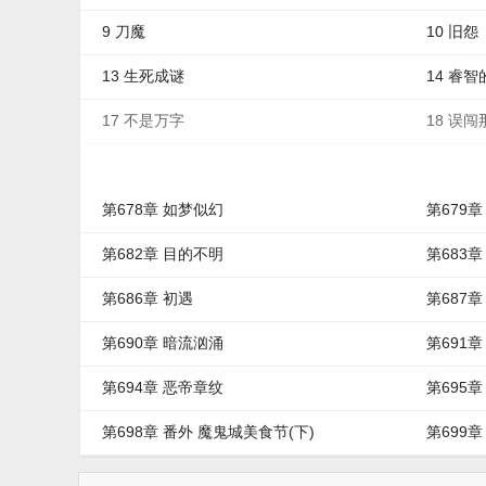
9 刀魔
10 旧怨
13 生死成谜
14 睿
17 不是万字
18 误
21 围堵
22 闲
第678章 如梦似幻
第679
第682章 目的不明
第683
第686章 初遇
第687章
第690章 暗流汹涌
第691章
第694章 恶帝章纹
第695章
第698章 番外 魔鬼城美食节(下)
第699