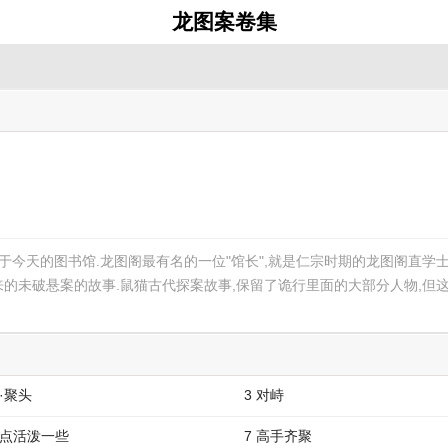
龙图案卷集
于今天的图书馆.龙图阁最有名的一位"馆长",就是仁宗时期的龙图阁直学士,
的未破悬案的故事.鼠猫古代探案故事,保留了诡行里面的大部分人物,但
·聚头
3 对峙
一点活泼一些
7 高手齐聚