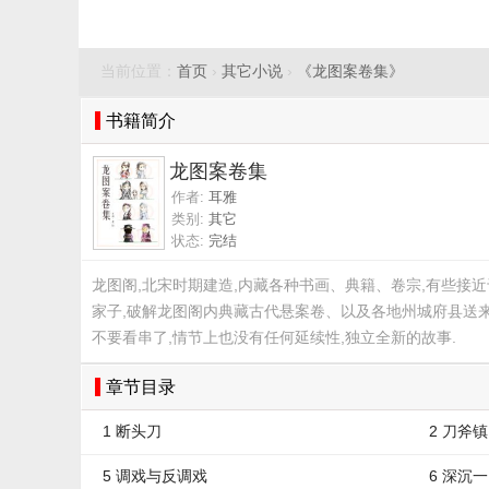
当前位置：
首页
›
其它小说
›
《龙图案卷集》
书籍简介
龙图案卷集
作者:
耳雅
类别:
其它
状态:
完结
龙图阁,北宋时期建造,内藏各种书画、典籍、卷宗,有些接近
家子,破解龙图阁内典藏古代悬案卷、以及各地州城府县送来
不要看串了,情节上也没有任何延续性,独立全新的故事.
章节目录
1 断头刀
2 刀斧镇
5 调戏与反调戏
6 深沉