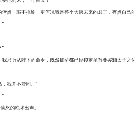
只要他到来，一呼百应！”
的污点，瑕不掩瑜，更何况我是整个大唐未来的君王，有点自己的
”
”
，我只听从陛下的命令，既然披萨都已经拟定圣旨要罢黜太子之位
话，我并不赞同。”
”
，愤怒的咆哮出声。