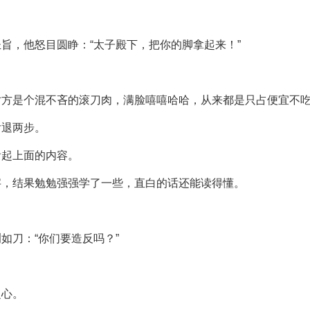
旨，他怒目圆睁：“太子殿下，把你的脚拿起来！”
对方是个混不吝的滚刀肉，满脸嘻嘻哈哈，从来都是只占便宜不
后退两步。
看起上面的内容。
字，结果勉勉强强学了一些，直白的话还能读得懂。
如刀：“你们要造反吗？”
之心。