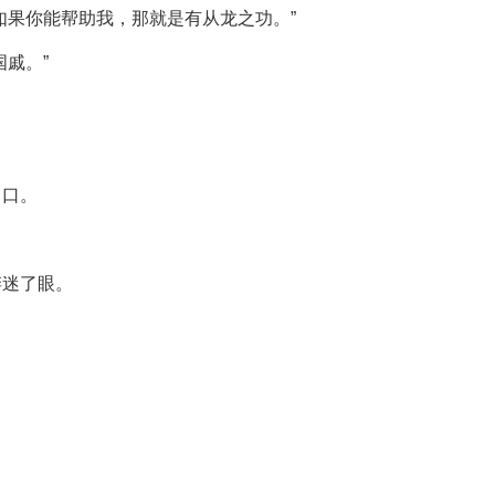
如果你能帮助我，那就是有从龙之功。”
戚。”
了口。
婪迷了眼。