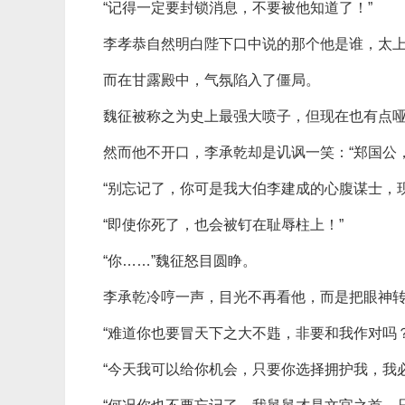
“记得一定要封锁消息，不要被他知道了！”
李孝恭自然明白陛下口中说的那个他是谁，太
而在甘露殿中，气氛陷入了僵局。
魏征被称之为史上最强大喷子，但现在也有点
然而他不开口，李承乾却是讥讽一笑：“郑国公
“别忘记了，你可是我大伯李建成的心腹谋士，
“即使你死了，也会被钉在耻辱柱上！”
“你……”魏征怒目圆睁。
李承乾冷哼一声，目光不再看他，而是把眼神转
“难道你也要冒天下之大不韪，非要和我作对吗？
“今天我可以给你机会，只要你选择拥护我，我