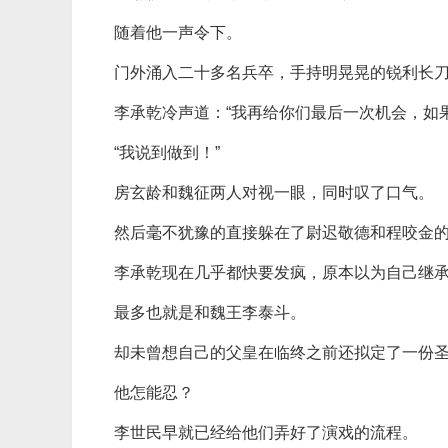
随着他一声令下。
门外涌入二十多名兵卒，手持明晃晃的锐利长
李承乾冷声道：“我再给你们最后一次机会，如
“我说到做到！”
房玄龄和魏征两人对视一眼，同时叹了口气。
然后毫不犹豫的直接躲在了尉迟敬德和程咬金
李承乾现在几乎都快要发疯，原本以为自己继
最多也就是和魏王李泰斗。
却未曾想自己的父皇在临终之前还拟定了一份
他怎能忍？
李世民早就已经给他们弄好了演戏的流程。