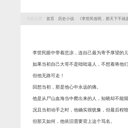
当前位置：
首页
›
历史小说
›
《李世民假死，那天下不就
李世民眼中带着悲凉，连自己最为寄予厚望的
如果当初自己大哥不是咄咄逼人，不想着将他
但他无路可走！
回想当初，那是他心中永远的痛。
他是从尸山血海当中爬出来的人，知晓却不能
况且当初动手之时，他确实很犹豫，但最后程
但那又如何，他依旧需要背上这个骂名。