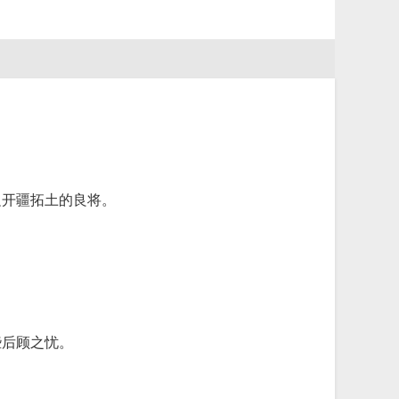
边开疆拓土的良将。
些后顾之忧。