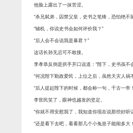
他脸上露出了一抹苦涩。
“杀兄弑弟，囚禁父皇，史书之笔锋，恐怕绝不留
“辅机，你说史书会如何评价我？”
“后人会不会说我是暴君？”
这话长孙无忌可不敢接。
李孝恭反倒是拱手开口说道：“陛下，史书虽不
“何况陛下勤政爱民，上位之后，虽然天灾人祸
“后人提起陛下的时候，都会称一句，千古一帝！
李世民笑了，眼神也越发的坚定。
“你就不用安慰我了，我知道你现在说那些好听
“还是看下去吧，看看那几个小兔崽子能闹多大！