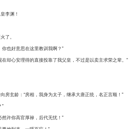
上皇李渊！
哑火了。
，你也好意思在这里教训我啊？”
现在却心安理得的直接投靠了我父皇，不过是以卖主求荣之辈。”
向房玄龄：“房相，我身为太子，继承大唐正统，名正言顺！”
”
必然许你高官厚禄，后代无忧！”