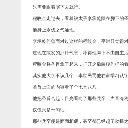
只需要跟着演下去就行。
程咬金走过去，看着被太子李承乾踩在脚下的圣
他身上杀伐之气涌现。
李承乾何曾面对过这样的程咬金，平时只觉得
这现在散发的那种气息，吓得他脚下不由自主
程咬金将圣旨拿了起来，打开之后装模作样的
其实他大字不识几个，李世民罚他在家学习认
圣旨上面的内容看了个七七八八。
他把圣旨合起，目光看向了那些兵卒，声音冷冽
仅仅只是一句话。
那些兵卒便是面面相觑，甚至都已经起了动摇