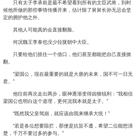
只有太子李承前是最不希望看到所有的文臣武将，到时
候他所做的那些事情传播开来，估计除了舅舅长孙无忌会坚
定的拥护他之外。
其他人可能真的会直接翻脸。
何况魏王李泰也没少拉拢朝中大臣。
只要给他们抓住一个借口，他们甚至都能把自己直接掀
翻。
“梁国公，现在最重要的就是大唐的未来，国不可一日无
君。”
他往前再次走出两步，眼神逐渐变得凶狠锐利：“我相信
梁国公也明白这个道理，更何况我本就是太子。”
“既然我父皇驾崩，就应该由我来继承大统！”
“若是各位想要阻拦，那便是抗旨不遵，希望二位能想清
楚，千万不要过多的参与。”