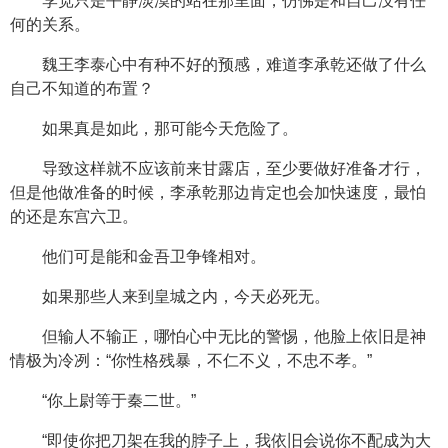
李宽只是平静淡漠的站在那里面，仿佛是和自己没有任
何的关系。
魏王李泰心中有种不好的预感，难道李承乾还做了什么
自己不知道的布置？
如果真是如此，那可能今天危险了。
导致这样就不应该前来甘露店，至少要做好准备才行，
但是他做准备的时候，李承乾那边肯定也会加快速度，最怕
的还是东宫六卫。
他们可是能和金吾卫争锋相对。
如果那些人来到皇城之内，今天必死无。
但输人不输正，哪怕心中无比的警惕，他脸上依旧是神
情极为冷冽：“你性格残暴，不仁不义，不忠不孝。”
“你上尉等于秦二世。”
“即使你把刀架在我的脖子上，我依旧会说你不配成为大