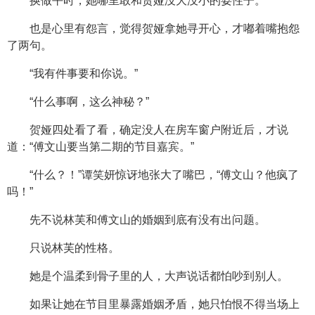
换做平时，她哪里敢和贺娅没大没小的耍性子。
也是心里有怨言，觉得贺娅拿她寻开心，才嘟着嘴抱怨
了两句。
“我有件事要和你说。”
“什么事啊，这么神秘？”
贺娅四处看了看，确定没人在房车窗户附近后，才说
道：“傅文山要当第二期的节目嘉宾。”
“什么？！”谭笑妍惊讶地张大了嘴巴，“傅文山？他疯了
吗！”
先不说林芙和傅文山的婚姻到底有没有出问题。
只说林芙的性格。
她是个温柔到骨子里的人，大声说话都怕吵到别人。
如果让她在节目里暴露婚姻矛盾，她只怕恨不得当场上