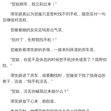
“贺姐稍等，我立刻过来！”
谭笑妍真以为贺娅只是暂时找不到手机，随意应付一句
后继续对流程。
贺娅被她的反应迟钝差点气笑。
“别对了，先帮我找手机！”
贺娅拎着谭笑妍的衣领，一路来到薛凛的房车里。
“贺姐，你是不是休息的时候把手机掉夹缝里了？我帮你
找。”
谭笑妍进了房车，就要翻找时，贺娅坐下指了指身边的
凳子，说道：“我手机没丢。”
“贺姐，没丢你喊我过来做什么？”
谭笑妍放下心来，抱怨道。