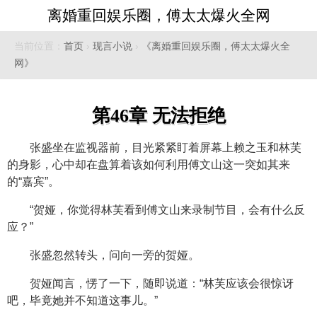
离婚重回娱乐圈，傅太太爆火全网
当前位置：
首页
›
现言小说
›
《离婚重回娱乐圈，傅太太爆火全
网》
第46章 无法拒绝
张盛坐在监视器前，目光紧紧盯着屏幕上赖之玉和林芙
的身影，心中却在盘算着该如何利用傅文山这一突如其来
的“嘉宾”。
“贺娅，你觉得林芙看到傅文山来录制节目，会有什么反
应？”
张盛忽然转头，问向一旁的贺娅。
贺娅闻言，愣了一下，随即说道：“林芙应该会很惊讶
吧，毕竟她并不知道这事儿。”