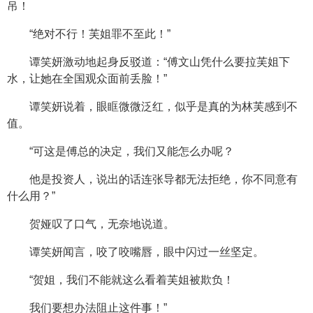
吊！
“绝对不行！芙姐罪不至此！”
谭笑妍激动地起身反驳道：“傅文山凭什么要拉芙姐下
水，让她在全国观众面前丢脸！”
谭笑妍说着，眼眶微微泛红，似乎是真的为林芙感到不
值。
“可这是傅总的决定，我们又能怎么办呢？
他是投资人，说出的话连张导都无法拒绝，你不同意有
什么用？”
贺娅叹了口气，无奈地说道。
谭笑妍闻言，咬了咬嘴唇，眼中闪过一丝坚定。
“贺姐，我们不能就这么看着芙姐被欺负！
我们要想办法阻止这件事！”