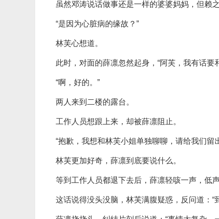
虽然邓涛说话做事还是一样的婆婆妈妈，但赖
“是因为心脏病的缘故？”
林芙心想道。
此时，对面的薛凛忽然起身，“阿芙，我有话要和
“啊，好的。”
两人来到二楼的露台。
工作人员想跟上来，却被薛凛阻止。
“抱歉，我想和林芙小姐单独聊聊，请给我们留出
林芙更加好奇，薛凛到底要说什么。
等到工作人员都退下去后，薛凛轻咳一声，低声
这话说得没头没脑，林芙满腹疑惑，反问道：“