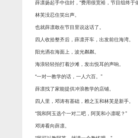
薛凛扬起手中信封，“费用很宽裕，节目组终于
林芙没忍住笑出声。
也就薛凛敢在节目里说这话了。
四人收拾整齐后，薛凛开车，出发前往海湾。
阳光洒在海面上，波光粼粼。
海浪轻轻拍打着沙滩，发出悦耳的声响。
“一对一教学的话，一人六百。”
薛凛找了家能提供冲浪教学的店铺。
四人里，邓涛有基础，赖之玉和林芙是新手。
“我和阿玉选个一对二吧，阿芙和小凛呢？”
邓涛看向薛凛。