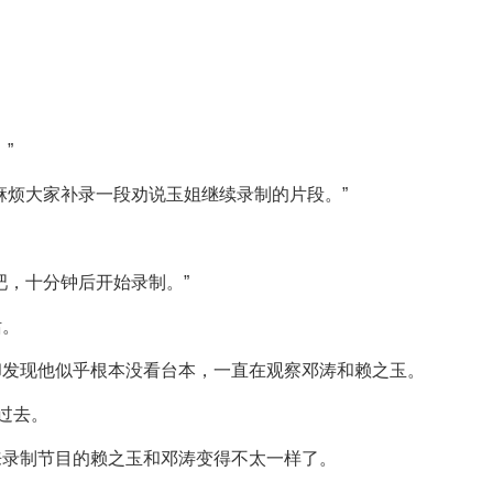
”
麻烦大家补录一段劝说玉姐继续录制的片段。”
吧，十分钟后开始录制。”
话。
却发现他似乎根本没看台本，一直在观察邓涛和赖之玉。
过去。
来录制节目的赖之玉和邓涛变得不太一样了。