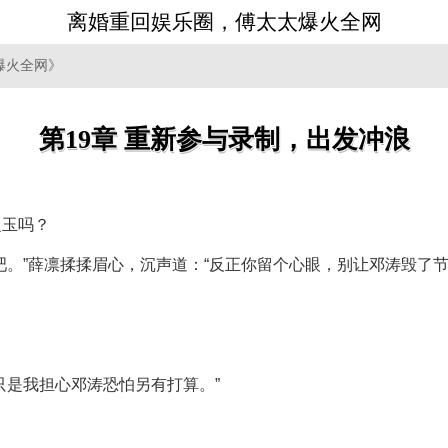
离婚重回娱乐圈，傅太太爆火全网
爆火全网》
第19章 重新参与录制，出发冲浪
。
之玉吗？
吧。”薛凛揉揉眉心，沉声道：“反正你留个心眼，别让邓涛毁了节
只是我担心邓涛恐怕另有打算。”