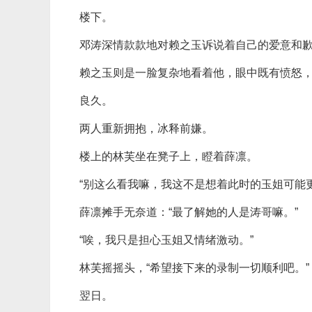
楼下。
邓涛深情款款地对赖之玉诉说着自己的爱意和
赖之玉则是一脸复杂地看着他，眼中既有愤怒
良久。
两人重新拥抱，冰释前嫌。
楼上的林芙坐在凳子上，瞪着薛凛。
“别这么看我嘛，我这不是想着此时的玉姐可能
薛凛摊手无奈道：“最了解她的人是涛哥嘛。”
“唉，我只是担心玉姐又情绪激动。”
林芙摇摇头，“希望接下来的录制一切顺利吧。”
翌日。