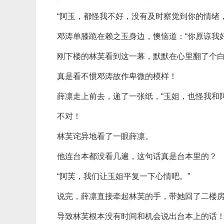
“阿玉，都怪我不好，没有及时察觉到你的情绪
邓涛单膝跪在赖之玉身边，懊恼道：“你原谅我好
刚下楼的林芙看到这一幕，默默在心里翻了个
真是看不惯邓涛故作卑微的模样！
薛凛走上前去，递了一张纸，“玉姐，也怪我和
不对！
林芙诧异地看了一眼薛凛。
他连台本都没看几遍，这句话真是台本里的？
“阿芙，我们让玉姐平复一下心情吧。”
说完，薛凛直接牵起林芙的手，带她回了二楼
导致林芙根本没有时间和机会说出台本上的话