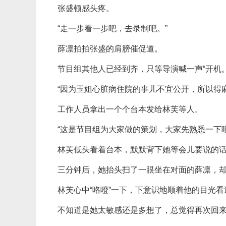
张盛顿感头疼。
“走一步看一步吧，去录制吧。”
薛凛拍拍张盛的肩膀催促道。
节目组其他人已经到齐，只等导演喊一声“开机。
“因为玉姐心脏病住院的事儿不宜公开，所以得
工作人员拿出一个个台本发给林芙等人。
“这是节目组为大家做的策划，大家先熟悉一下
林芙低头看着台本，默默背下她等会儿要说的
三分钟后，她抬头扫了一眼坐在对面的薛凛，
林芙心中“咯噔”一下，下意识地顺着他的目光看
不知道是她太敏感还是多想了，总觉得再次回