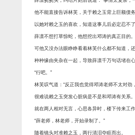
薛凛挠挠头，纠结片刻后说道：“事情太复杂，
他不能直接告诉林芙，关于赖之玉背上巨额债
以她对赖之玉的喜欢，知道这事儿后必定忍不
薛凛不想打草惊蛇，他想挖出邓涛的真正目的
可他又没办法眼睁睁看着林芙什么都不知道，
种种缘由夹杂在一起，导致薛凛千万句话堵在心
“行吧。”
林芙叹气道：“反正我也觉得邓涛老师不太对劲
很难说赖之玉突发心脏病是不是和邓涛有关系
就在两人相对无言，心思各异时，楼下传来工
“薛老师，林老师，开始录制了。”
随着镜头对准赖之玉，两行清泪夺眶而出。