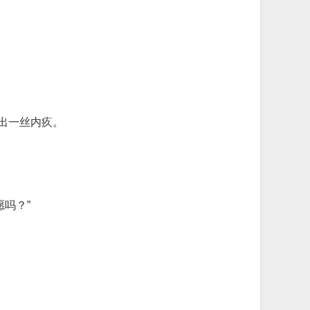
出一丝内疚。
吗？”