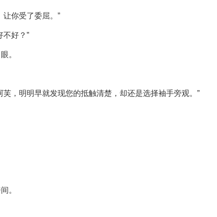
，让你受了委屈。”
不好？”
白眼。
阿芙，明明早就发现您的抵触清楚，却还是选择袖手旁观。”
房间。
！