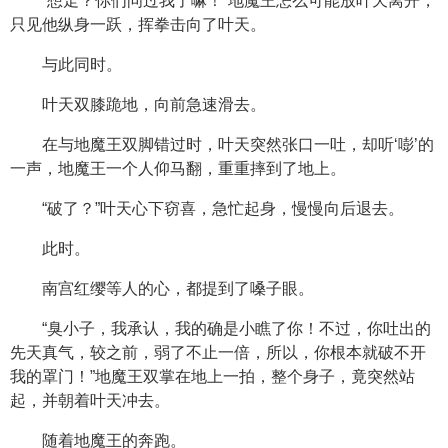
“想走？你们问过我了嘛！”地魔王怎么可能放叶天离开，
只见他纵身一跃，挥拳击向了叶天。
与此同时。
叶天双膝跪地，向前急速滑去。
在与地魔王双脚错过时，叶天突然张口一吐，却听‘嘭’的
一声，地魔王一个人仰马翻，重重摔到了地上。
“破了？”叶天心下窃喜，急忙起身，慢慢向后退去。
此时。
南宫红缨等人的心，都提到了嗓子眼。
“臭小子，我承认，我的确是小瞧了你！不过，你吐出的
先天真气，较之前，弱了不止一倍，所以，你根本就破不开
我的罩门！”地魔王双掌在地上一拍，整个身子，竟突然站
起，并朝着叶天冲去。
随着地魔王的奔跑。