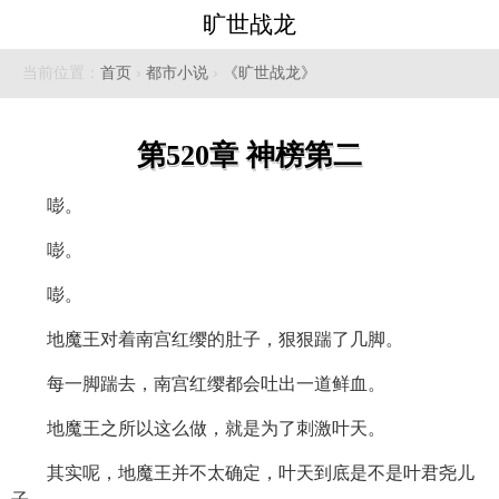
旷世战龙
当前位置：
首页
›
都市小说
›
《旷世战龙》
第520章 神榜第二
嘭。
嘭。
嘭。
地魔王对着南宫红缨的肚子，狠狠踹了几脚。
每一脚踹去，南宫红缨都会吐出一道鲜血。
地魔王之所以这么做，就是为了刺激叶天。
其实呢，地魔王并不太确定，叶天到底是不是叶君尧儿