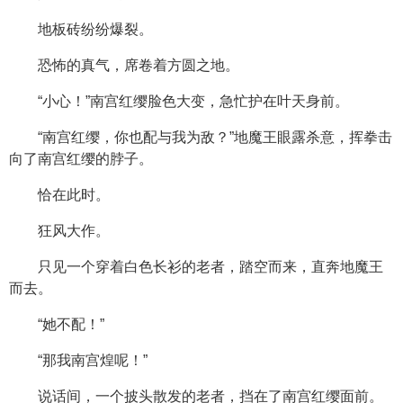
地板砖纷纷爆裂。
恐怖的真气，席卷着方圆之地。
“小心！”南宫红缨脸色大变，急忙护在叶天身前。
“南宫红缨，你也配与我为敌？”地魔王眼露杀意，挥拳击
向了南宫红缨的脖子。
恰在此时。
狂风大作。
只见一个穿着白色长衫的老者，踏空而来，直奔地魔王
而去。
“她不配！”
“那我南宫煌呢！”
说话间，一个披头散发的老者，挡在了南宫红缨面前。