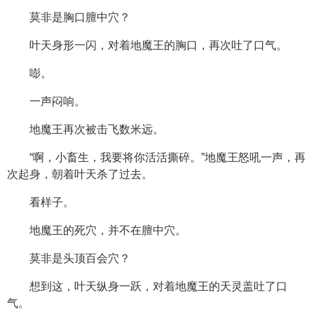
莫非是胸口膻中穴？
叶天身形一闪，对着地魔王的胸口，再次吐了口气。
嘭。
一声闷响。
地魔王再次被击飞数米远。
“啊，小畜生，我要将你活活撕碎。”地魔王怒吼一声，再
次起身，朝着叶天杀了过去。
看样子。
地魔王的死穴，并不在膻中穴。
莫非是头顶百会穴？
想到这，叶天纵身一跃，对着地魔王的天灵盖吐了口
气。