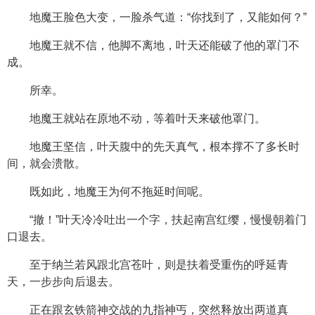
地魔王脸色大变，一脸杀气道：“你找到了，又能如何？”
地魔王就不信，他脚不离地，叶天还能破了他的罩门不
成。
所幸。
地魔王就站在原地不动，等着叶天来破他罩门。
地魔王坚信，叶天腹中的先天真气，根本撑不了多长时
间，就会溃散。
既如此，地魔王为何不拖延时间呢。
“撤！”叶天冷冷吐出一个字，扶起南宫红缨，慢慢朝着门
口退去。
至于纳兰若风跟北宫苍叶，则是扶着受重伤的呼延青
天，一步步向后退去。
正在跟玄铁箭神交战的九指神丐，突然释放出两道真