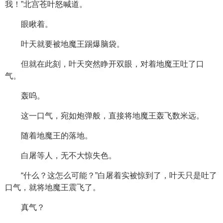
我！”北宫苍叶怒喊道。
眼瞅着。
叶天就要被地魔王踢爆脑袋。
但就在此刻，叶天突然睁开双眼，对着地魔王吐了口
气。
轰呜。
这一口气，宛如炮弹般，直接将地魔王轰飞数米远。
随着地魔王的落地。
白屠等人，无不大惊失色。
“什么？这怎么可能？”白屠着实被惊到了，叶天只是吐了
口气，就将地魔王震飞了。
真气？