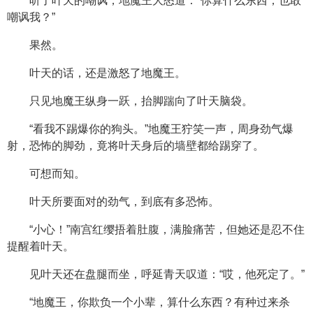
听了叶天的嘲讽，地魔王大怒道：“你算什么东西，也敢
嘲讽我？”
果然。
叶天的话，还是激怒了地魔王。
只见地魔王纵身一跃，抬脚踹向了叶天脑袋。
“看我不踢爆你的狗头。”地魔王狞笑一声，周身劲气爆
射，恐怖的脚劲，竟将叶天身后的墙壁都给踢穿了。
可想而知。
叶天所要面对的劲气，到底有多恐怖。
“小心！”南宫红缨捂着肚腹，满脸痛苦，但她还是忍不住
提醒着叶天。
见叶天还在盘腿而坐，呼延青天叹道：“哎，他死定了。”
“地魔王，你欺负一个小辈，算什么东西？有种过来杀