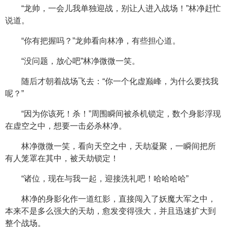
“龙帅，一会儿我单独迎战，别让人进入战场！”林净赶忙
说道。
“你有把握吗？”龙帅看向林净，有些担心道。
“没问题，放心吧”林净微微一笑。
随后才朝着战场飞去：“你一个化虚巅峰，为什么要找我
呢？”
“因为你该死！杀！”周围瞬间被杀机锁定，数个身影浮现
在虚空之中，想要一击必杀林净。
林净微微一笑，看向天空之中，天劫凝聚，一瞬间把所
有人笼罩在其中，被天劫锁定！
“诸位，现在与我一起，迎接洗礼吧！哈哈哈哈”
林净的身影化作一道红影，直接闯入了妖魔大军之中，
本来不是多么强大的天劫，愈发变得强大，并且迅速扩大到
整个战场。