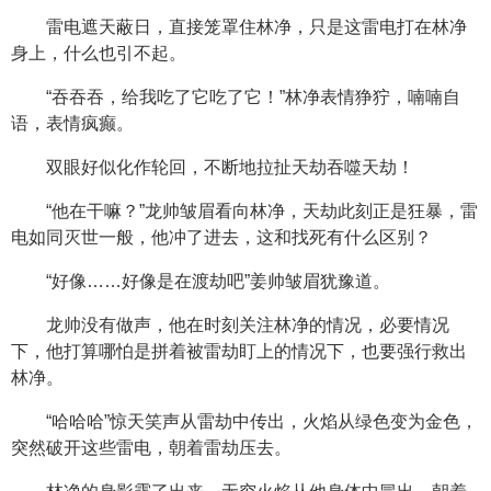
雷电遮天蔽日，直接笼罩住林净，只是这雷电打在林净
身上，什么也引不起。
“吞吞吞，给我吃了它吃了它！”林净表情狰狞，喃喃自
语，表情疯癫。
双眼好似化作轮回，不断地拉扯天劫吞噬天劫！
“他在干嘛？”龙帅皱眉看向林净，天劫此刻正是狂暴，雷
电如同灭世一般，他冲了进去，这和找死有什么区别？
“好像……好像是在渡劫吧”姜帅皱眉犹豫道。
龙帅没有做声，他在时刻关注林净的情况，必要情况
下，他打算哪怕是拼着被雷劫盯上的情况下，也要强行救出
林净。
“哈哈哈”惊天笑声从雷劫中传出，火焰从绿色变为金色，
突然破开这些雷电，朝着雷劫压去。