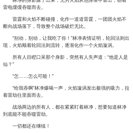
林净的身影露了出来，无穷火焰从他身体中冒出，朝着
雷电缓缓吞噬而去。
雷霆和火焰不断碰撞，化作一道道雷霆，一团团火焰不
断向战场落下，导致整个战场破烂无比。
“别动，别动，让我吃了你！”林净表情证明，轮回法则出
现，火焰顺着轮回法则流转，逐渐化作一个火焰漩涡。
所有人目瞪口呆那个身影，突然有人失声道：“他是人是
仙？”
“怎……怎么可能！”
“给我吞啊”林净爆喝一声，火焰漩涡发出极强的吸力，拉
着雷劫往里面而去。
战场两边的所有人，都在紧紧盯着林净，想要知道林净
到底能不能吞噬雷劫。
一切都还在继续！