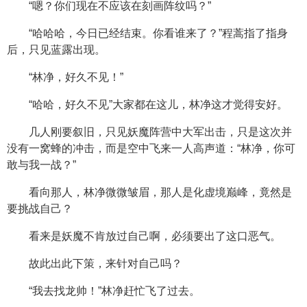
“嗯？你们现在不应该在刻画阵纹吗？”
“哈哈哈，今日已经结束。你看谁来了？”程蒿指了指身
后，只见蓝露出现。
“林净，好久不见！”
“哈哈，好久不见”大家都在这儿，林净这才觉得安好。
几人刚要叙旧，只见妖魔阵营中大军出击，只是这次并
没有一窝蜂的冲击，而是空中飞来一人高声道：“林净，你可
敢与我一战？”
看向那人，林净微微皱眉，那人是化虚境巅峰，竟然是
要挑战自己？
看来是妖魔不肯放过自己啊，必须要出了这口恶气。
故此出此下策，来针对自己吗？
“我去找龙帅！”林净赶忙飞了过去。