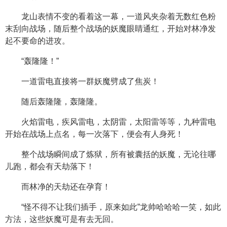
龙山表情不变的看着这一幕，一道风夹杂着无数红色粉
末刮向战场，随后整个战场的妖魔眼睛通红，开始对林净发
起不要命的进攻。
“轰隆隆！”
一道雷电直接将一群妖魔劈成了焦炭！
随后轰隆隆，轰隆隆。
火焰雷电，疾风雷电，太阴雷，太阳雷等等，九种雷电
开始在战场上点名，每一次落下，便会有人身死！
整个战场瞬间成了炼狱，所有被囊括的妖魔，无论往哪
儿跑，都会有天劫落下！
而林净的天劫还在孕育！
“怪不得不让我们插手，原来如此”龙帅哈哈哈一笑，如此
方法，这些妖魔可是有去无回。