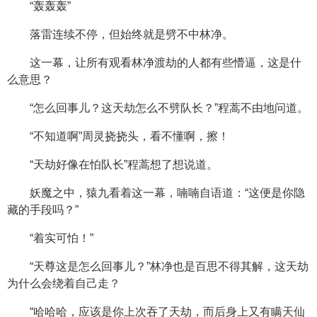
“轰轰轰”
落雷连续不停，但始终就是劈不中林净。
这一幕，让所有观看林净渡劫的人都有些懵逼，这是什
么意思？
“怎么回事儿？这天劫怎么不劈队长？”程蒿不由地问道。
“不知道啊”周灵挠挠头，看不懂啊，擦！
“天劫好像在怕队长”程蒿想了想说道。
妖魔之中，猿九看着这一幕，喃喃自语道：“这便是你隐
藏的手段吗？”
“着实可怕！”
“天尊这是怎么回事儿？”林净也是百思不得其解，这天劫
为什么会绕着自己走？
“哈哈哈，应该是你上次吞了天劫，而后身上又有瞒天仙