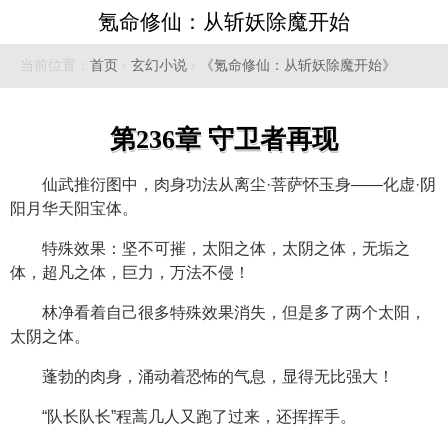
氪命修仙：从斩妖除魔开始
当前位置：
首页
›
玄幻小说
›
《氪命修仙：从斩妖除魔开始》
第236章 守卫者再现
仙武推衍图中，肉身功法从离尘·菩萨怀玉身——化虚·阴
阳月华天阳宝体。
特殊效果：坚不可摧，太阳之体，太阴之体，无垢之
体，超凡之体，巨力，万法不侵！
林净看着自己很多特殊效果消失，但是多了两个太阳，
太阴之体。
蓬勃的肉身，涌动着恐怖的气息，显得无比强大！
“队长队长”程蒿几人又跑了过来，还挥挥手。