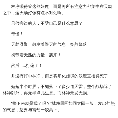
林净懒得管这些妖魔，而是将所有注意力都集中在天劫
之中，这天劫好像有点不对劲啊。
只劈旁边的人，不劈自己是什么意思？
奇怪！
天劫凝聚，散发着毁灭的气息，突然降落！
携带着无匹的力量，袭来！
然后......打偏了！
并没有打中林净，而是将那化虚境的妖魔直接劈死了！
短短半个时辰，不知落下了多少道天雷，整个战场除了
林净以外，再无半点儿生息。而林净毫发无损。
“接下来就是我了吗？”林净周围如同太阳一般，发出灼热
的气息，想要与雷劫一较高下。