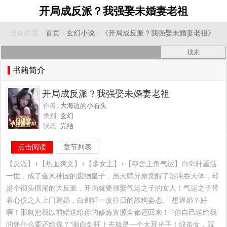
开局成反派？我强娶未婚妻老祖
当前位置：
首页
›
玄幻小说
›
《开局成反派？我强娶未婚妻老祖》
书籍简介
开局成反派？我强娶未婚妻老祖
作者:
大海边的小石头
类别:
玄幻
状态:
完结
点击阅读
章节列表
【反派】+【热血爽文】+【多女主】+【夺舍主角气运】白剑轩重活
一世，成了金凤神国的废物皇子，虽天赋异禀觉醒了混沌吞天体，却
是个彻头彻尾的大反派，开局就要强娶气运之子的女人！气运之子带
着心仪之人上门退婚，白剑轩一改往日的舔狗姿态。“想退婚？好
啊！那就把我以前赠送给你的修炼资源全都还回来！”“你自己送给我
的凭什么要还给你？”啪白剑轩上去就是一个大耳光子！绿茶女，既