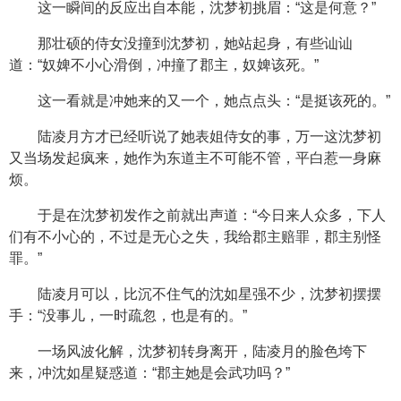
这一瞬间的反应出自本能，沈梦初挑眉：“这是何意？”
那壮硕的侍女没撞到沈梦初，她站起身，有些讪讪
道：“奴婢不小心滑倒，冲撞了郡主，奴婢该死。”
这一看就是冲她来的又一个，她点点头：“是挺该死的。”
陆凌月方才已经听说了她表姐侍女的事，万一这沈梦初
又当场发起疯来，她作为东道主不可能不管，平白惹一身麻
烦。
于是在沈梦初发作之前就出声道：“今日来人众多，下人
们有不小心的，不过是无心之失，我给郡主赔罪，郡主别怪
罪。”
陆凌月可以，比沉不住气的沈如星强不少，沈梦初摆摆
手：“没事儿，一时疏忽，也是有的。”
一场风波化解，沈梦初转身离开，陆凌月的脸色垮下
来，冲沈如星疑惑道：“郡主她是会武功吗？”