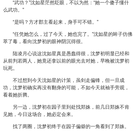
“武功？”沈如星茫然眨眼，不以为然：“她一个傻子懂什
么武功。”
“是吗？方才郡主看起来，身手可不错。”
“任凭她怎么，过了今天，她也完了。”沈如星的眸子仿佛
萃了毒，看向沈梦初的眼神阴沉得很。
陆凌月心说这沈如星真是愚蠢得很，沈梦初明显已经和
从前判若两人，她竟还拿以前的眼光去对她，早晚被沈梦初
玩死。
不过想到今天沈如星的计策，虽剑走偏锋，但一旦成
功，沈梦初确实再没有翻身的可能，不如今天就袖手旁观，
看着她折腾。
另一边，沈梦初在园子里到处找郑姝，前几日郑姝不肯
见她，今日这场合，她必定会来。
找了两圈，沈梦初终于在园子偏僻的一角看到了郑姝。