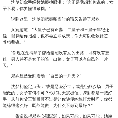
沈梦初拿手绢替她擦掉眼泪：“这正是我想和你说的，女
子不易，你要懂得藏拙。”
说到这里，沈梦初把秦昭当时的话又告诉了郑姝。
又宽慰道：“大皇子已有正妻，二皇子和三皇子年纪还
轻，就算给你指婚，也不会立即成亲，你大可以收敛锋芒，
养精蓄锐。”
“你现在觉得除了嫁给秦昭没有别的出路，可有没有想
过，男人并不是女子的唯一出路，女子可以有自己的一片
天。”
郑姝显然受到震动：“自己的一片天？”
沈梦初坚定点头：“或是悬壶济世，或是征战沙场，男子
能做的，女子有何不可？你武功天赋极佳，骑射都是一把好
手，从前你父王和哥哥不过是让你随便练练打发时间，你都
能练得这么好，既然能做，为什么不做到最好？”
一番话说得郑姝心潮澎湃，如果可能，如果可能，她愿