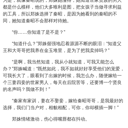
为是，就像秦昭说的，郑姝她懂得，她知道世家贵族的男人
都是什么模样，他们大多唯利是图，把女孩子当做寻求利益
的工具，所以郑姝选择了秦昭，是因为她看到的秦昭的不
同，她知道秦昭不会那样对待她。
“你……你知道了是不是？”
“知道什么？”郑姝倔强地忍着源源不断的眼泪：“知道父
王和大哥哥把我养在金玉堆里，是为了把我卖掉吗？”
“是啊，我当然知道，我从小就知道，可我又能怎么
办？”郑姝喊道：“既然如此，我不如就好好享受他们的宠爱，
可我长大了，眼看到了出嫁的时候，我怎么办，随便嫁给一
个三妻四妾的世家男人，每天在后院苦等，还要博一个贤良
的名声吗？我做不到！”
“秦家有家训，妻在不娶妾，嫁给秦昭哥哥，是我最好的
选择，我们门当户对，相貌相配，可你，你却横插一脚！”
郑姝情绪激动，伤心得嘴唇都在抖动。