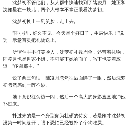
沈梦初不管他们，从人群中快速找到了陆凌月，她正和
沈如星在一块儿，两个人根本不拿正眼看沈梦初。
沈梦初换上一副笑脸，走上去。
“陆小姐，好久不见，今天是个好日子，生辰快乐！”说
罢，示意百灵把礼物送上。
所谓伸手不打笑脸人，沈梦初礼数周全，还带着礼物，
陆凌月也是世家小姐，不可能下她的面子，当下也笑着应
道：“多谢郡主。”
说了两三句话，陆凌月忽然往后面瞟了一眼，然后沈梦
初忽然感到一阵不妙。
她下意识往旁边一闪，然后一个高大的身影直直地冲她
扑过来。
扑过来的是一个身型颇为壮硕的侍女，若是刚才沈梦初
没第一时间躲开，眼下恐怕已经被扑了个狗吃屎。