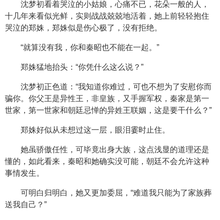
沈梦初看着哭泣的小姑娘，心痛不已，花朵一般的人，
十几年来看似光鲜，实则战战兢兢地活着，她上前轻轻抱住
哭泣的郑姝，郑姝似是伤心极了，没有拒绝。
“就算没有我，你和秦昭也不能在一起。”
郑姝猛地抬头：“你凭什么这么说？”
沈梦初正色道：“我知道你难过，可也不想为了安慰你而
骗你。你父王是异性王，非皇族，又手握军权，秦家是第一
世家，第一世家和朝廷忌惮的异姓王联姻，这是要干什么？”
郑姝好似从未想过这一层，眼泪霎时止住。
她虽骄傲任性，可毕竟出身大族，这点浅显的道理还是
懂的，如此看来，秦昭和她确实没可能，朝廷不会允许这种
事情发生。
可明白归明白，她又更加委屈，“难道我只能为了家族葬
送我自己？”