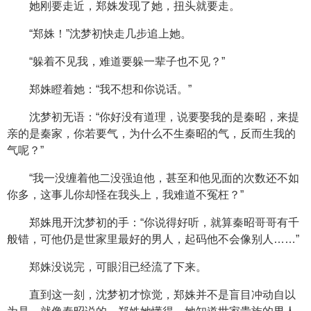
她刚要走近，郑姝发现了她，扭头就要走。
“郑姝！”沈梦初快走几步追上她。
“躲着不见我，难道要躲一辈子也不见？”
郑姝瞪着她：“我不想和你说话。”
沈梦初无语：“你好没有道理，说要娶我的是秦昭，来提
亲的是秦家，你若要气，为什么不生秦昭的气，反而生我的
气呢？”
“我一没缠着他二没强迫他，甚至和他见面的次数还不如
你多，这事儿你却怪在我头上，我难道不冤枉？”
郑姝甩开沈梦初的手：“你说得好听，就算秦昭哥哥有千
般错，可他仍是世家里最好的男人，起码他不会像别人……”
郑姝没说完，可眼泪已经流了下来。
直到这一刻，沈梦初才惊觉，郑姝并不是盲目冲动自以