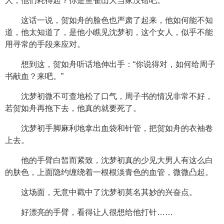
人，他们耗得起？你是鱼雀山大当家没错吧。”
这话一说，贺如舟的脸色也严肃了起来，他如何能不知
道，他太知道了，是他小瞧见沈梦初，这个女人，似乎不能
用寻常的手段来应对。
想到这，贺如舟听话地伸出手：“你说得对，如何给周子
书献血？来吧。”
沈梦初微不可查地松了口气，周子书的情况非常不好，
若贺如舟再拖下去，他真的就要死了。
沈梦初手脚麻利地拿出血袋和针管，把贺如舟的衣袖卷
上去。
他的手臂白皙而紧致，沈梦初真的少见大男人有这么白
的肤色，上面隐约缠绕着一根根淡青色的血管，微微凸起。
这场面，无意中戳中了沈梦初莫名其妙的兴奋点。
好漂亮的手臂，看得让人很想给他打针……