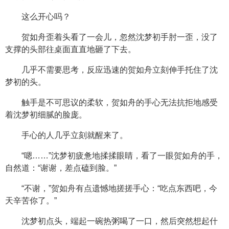
这么开心吗？
贺如舟歪着头看了一会儿，忽然沈梦初手肘一歪，没了
支撑的头部往桌面直直地砸了下去。
几乎不需要思考，反应迅速的贺如舟立刻伸手托住了沈
梦初的头。
触手是不可思议的柔软，贺如舟的手心无法抗拒地感受
着沈梦初细腻的脸庞。
手心的人几乎立刻就醒来了。
“嗯……”沈梦初疲惫地揉揉眼睛，看了一眼贺如舟的手，
自然道：“谢谢，差点磕到脸。”
“不谢，”贺如舟有点遗憾地搓搓手心：“吃点东西吧，今
天辛苦你了。”
沈梦初点头，端起一碗热粥喝了一口，然后突然想起什