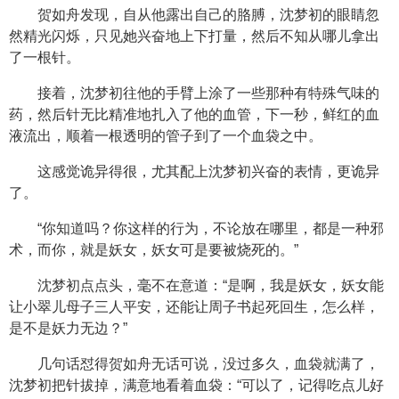
贺如舟发现，自从他露出自己的胳膊，沈梦初的眼睛忽
然精光闪烁，只见她兴奋地上下打量，然后不知从哪儿拿出
了一根针。
接着，沈梦初往他的手臂上涂了一些那种有特殊气味的
药，然后针无比精准地扎入了他的血管，下一秒，鲜红的血
液流出，顺着一根透明的管子到了一个血袋之中。
这感觉诡异得很，尤其配上沈梦初兴奋的表情，更诡异
了。
“你知道吗？你这样的行为，不论放在哪里，都是一种邪
术，而你，就是妖女，妖女可是要被烧死的。”
沈梦初点点头，毫不在意道：“是啊，我是妖女，妖女能
让小翠儿母子三人平安，还能让周子书起死回生，怎么样，
是不是妖力无边？”
几句话怼得贺如舟无话可说，没过多久，血袋就满了，
沈梦初把针拔掉，满意地看着血袋：“可以了，记得吃点儿好