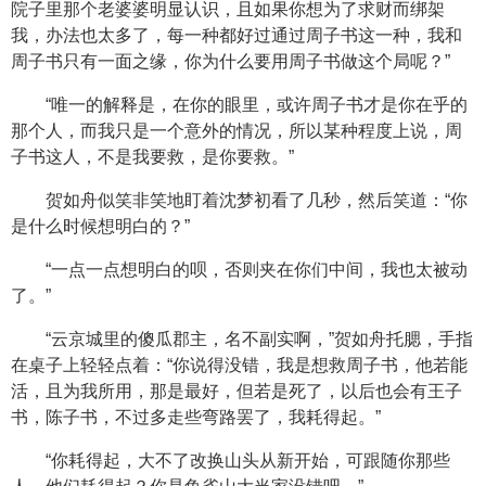
院子里那个老婆婆明显认识，且如果你想为了求财而绑架
我，办法也太多了，每一种都好过通过周子书这一种，我和
周子书只有一面之缘，你为什么要用周子书做这个局呢？”
“唯一的解释是，在你的眼里，或许周子书才是你在乎的
那个人，而我只是一个意外的情况，所以某种程度上说，周
子书这人，不是我要救，是你要救。”
贺如舟似笑非笑地盯着沈梦初看了几秒，然后笑道：“你
是什么时候想明白的？”
“一点一点想明白的呗，否则夹在你们中间，我也太被动
了。”
“云京城里的傻瓜郡主，名不副实啊，”贺如舟托腮，手指
在桌子上轻轻点着：“你说得没错，我是想救周子书，他若能
活，且为我所用，那是最好，但若是死了，以后也会有王子
书，陈子书，不过多走些弯路罢了，我耗得起。”
“你耗得起，大不了改换山头从新开始，可跟随你那些