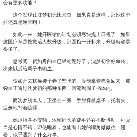
会有更多功能？
这个发现让沈梦初无比兴奋，如果真是这样，那她这个
挂还真是逆天啊！
如此一来，她开医馆的计划必须尽快提上日程了，如果
这医疗车是按救治人数升级，那医馆一开起来，升级就容易
很多了。
思考间，贺如舟的血已经处理好了，沈梦初拿好血袋，
出来以后给周子书输血。
贺如舟去找吴嫂子弄了些吃的，等他拿着吃食回来，那
袋血正通过沈梦初的那种东西，回流到周子书体内。
而沈梦初本人，正坐在一旁，手肘撑着桌子，托着头，
疲惫地打着瞌睡。
她睡得并不安稳，浓密纤长的睫毛还在不断抖动，可应
当是心情不错，即使睡着，也能看出她的嘴角微微往上翘
着，似乎遇到了什么好事。