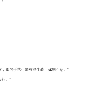
”
家，爹的手艺可能有些生疏，你别介意。”
的。”