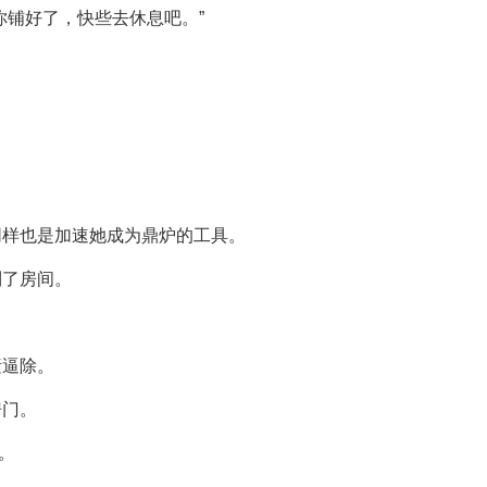
你铺好了，快些去休息吧。”
！
同样也是加速她成为鼎炉的工具。
到了房间。
素逼除。
房门。
。