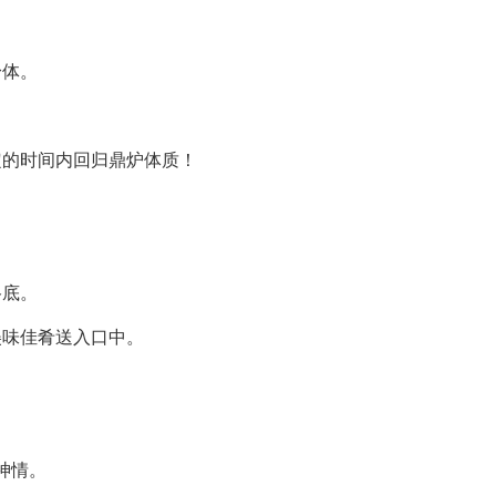
身体。
定的时间内回归鼎炉体质！
谷底。
美味佳肴送入口中。
神情。