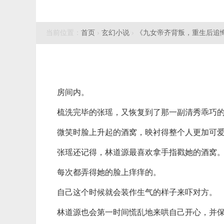
当前位置：
首页
›
玄幻小说
›
《九女帝齐背叛，重生后追
房间内。
梳洗完毕的张瑶，又恢复到了那一副清秀乖巧
微笑时脸上升起的酒窝，映衬得整个人更加可
张瑶还记得，林道源最喜欢拿手指戳她的酒窝
每次都弄得她的脸上痒痒的。
自己这个时候就会装作生气的样子来吓对方。
林道源也会第一时间慌乱地来哄自己开心，并