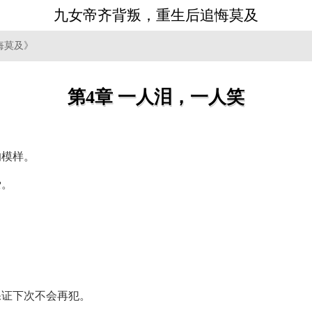
九女帝齐背叛，重生后追悔莫及
悔莫及》
第4章 一人泪，一人笑
的模样。
爱。
。
保证下次不会再犯。