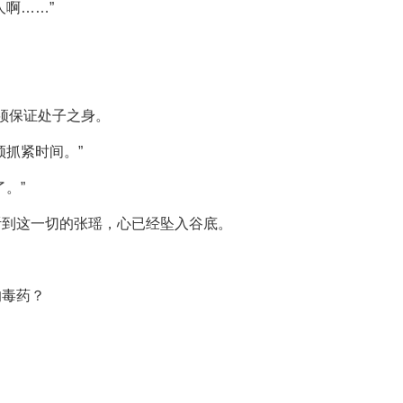
啊……”
必须保证处子之身。
须抓紧时间。”
。”
听到这一切的张瑶，心已经坠入谷底。
的毒药？