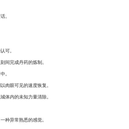
这话。
的认可。
顷刻间完成丹药的炼制。
口中。
刻以肉眼可见的速度恢复。
龙城体内的未知力量清除。
了一种异常熟悉的感觉。