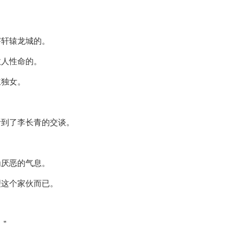
害轩辕龙城的。
救人性命的。
主独女。
听到了李长青的交谈。
为厌恶的气息。
理这个家伙而已。
”