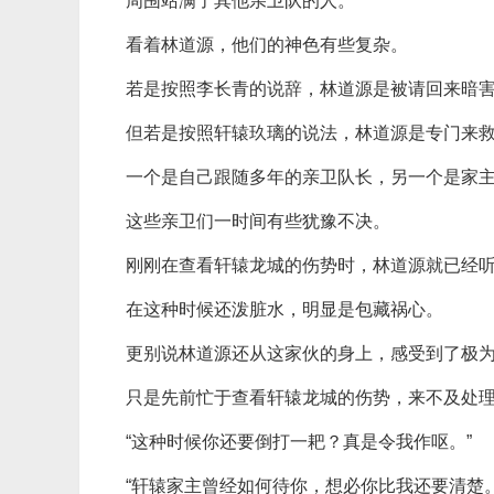
周围站满了其他亲卫队的人。
看着林道源，他们的神色有些复杂。
若是按照李长青的说辞，林道源是被请回来暗
但若是按照轩辕玖璃的说法，林道源是专门来
一个是自己跟随多年的亲卫队长，另一个是家
这些亲卫们一时间有些犹豫不决。
刚刚在查看轩辕龙城的伤势时，林道源就已经
在这种时候还泼脏水，明显是包藏祸心。
更别说林道源还从这家伙的身上，感受到了极
只是先前忙于查看轩辕龙城的伤势，来不及处
“这种时候你还要倒打一耙？真是令我作呕。”
“轩辕家主曾经如何待你，想必你比我还要清楚。