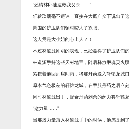
“还请林郎速速救我父亲……”
轩辕玖璃毫不避讳，直接在大庭广众下说出了
周围的护卫队们顿时瞪大了双眼。
这人竟是大小姐的心上人？！
不过林道源刚刚的表现，已经赢得了护卫队们
林道源手持这些天材地宝，随后释放煅魂灵火
紧接着他回到房间内，将那丹药送入轩辕龙城
原本气色极差的轩辕龙城，在吞服丹药之后立
同时林道源出手，配合丹药剩余的药力将轩辕
“这力量……”
当那股力量落入林道源手中的时候，他感觉到