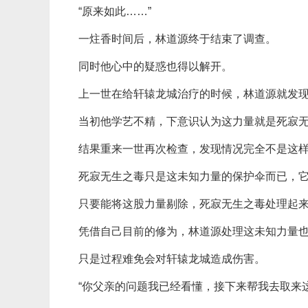
“原来如此……”
一炷香时间后，林道源终于结束了调查。
同时他心中的疑惑也得以解开。
上一世在给轩辕龙城治疗的时候，林道源就发
当初他学艺不精，下意识认为这力量就是死寂
结果重来一世再次检查，发现情况完全不是这
死寂无生之毒只是这未知力量的保护伞而已，
只要能将这股力量剔除，死寂无生之毒处理起
凭借自己目前的修为，林道源处理这未知力量
只是过程难免会对轩辕龙城造成伤害。
“你父亲的问题我已经看懂，接下来帮我去取来