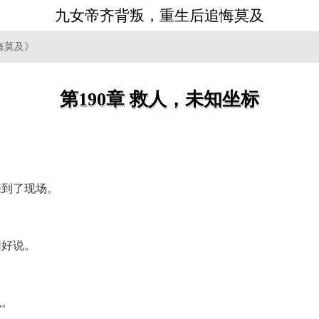
九女帝齐背叛，重生后追悔莫及
悔莫及》
第190章 救人，未知坐标
来到了现场。
切好说。
以。