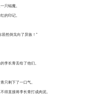
是一只蝠魔。
鲜红的印记。
你居然倒戈向了异族！”
为的李长青丢给了他们。
长青只剩下了一口气。
恨不得直接将李长青打成肉泥。
。