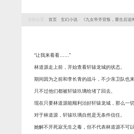
当前位置：
首页
›
玄幻小说
›
《九女帝齐背叛，重生后追
“让我来看看……”
林道源走上前，开始查看轩辕龙城的状态。
期间因为之前和李长青的战斗，不少亲卫队也
只不过他们都被轩辕玖璃给堵了回去。
现在只要林道源能顺利治好轩辕龙城，那么一
对于林道源，轩辕玖璃自然是无条件信任。
她解不开死寂无生之毒，但不代表林道源不可