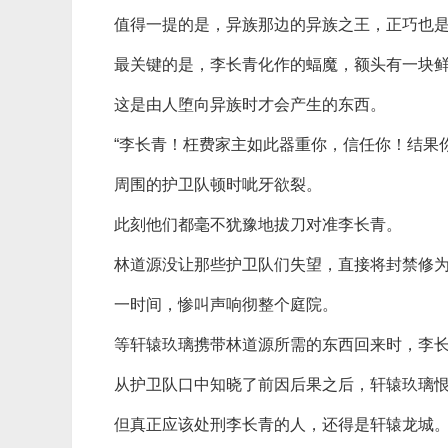
值得一提的是，异族那边的异族之王，正巧也
最关键的是，李长青化作的蝠魔，额头有一块
这是由人堕向异族时才会产生的东西。
“李长青！枉费家主如此器重你，信任你！结果
周围的护卫队顿时呲牙欲裂。
此刻他们都毫不犹豫地拔刀对准李长青。
林道源没让那些护卫队们失望，直接将封禁修
一时间，惨叫声响彻整个庭院。
等轩辕玖璃携带林道源所需的东西回来时，李
从护卫队口中知晓了前因后果之后，轩辕玖璃
但真正应该处刑李长青的人，还得是轩辕龙城