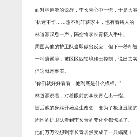
面对林道源的说辞，李长青心中一慌，于是大喊
“执迷不悟……想不到轩辕家主，也有看错人的一
林道源叹息一声，隔空将李长青摄入手中。
周围其他的护卫队当即做出反应，但下一秒却
一种逍遥境，被区区四锁境修士控制，说出去
但这就是事实。
“你们就好好看看，他到底是什么模样。”
林道源说着，对着眼前的李长青点出一指。
随后他的身躯开始发生改变，变为了极度丑陋
周围的护卫队看到李长青的变化全都惊呆了。
他们万万没想到李长青居然变成了一只蝠魔！