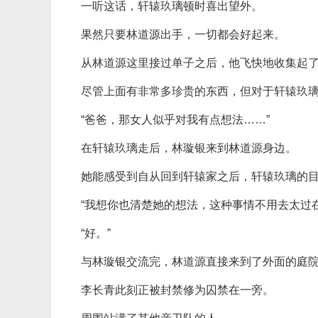
一听这话，轩辕玖璃顿时喜出望外。
果然只要林道源出手，一切都会好起来。
从林道源这里接过单子之后，他飞快地收集起
尽管上面有非常多珍贵的东西，但对于轩辕玖
“爸爸，那女人似乎对我有点想法……”
在轩辕玖璃走后，林璇银来到林道源身边。
她能感受到自从回到轩辕家之后，轩辕玖璃的
“我想你也清楚她的想法，这种事情不用去太过在
“好。”
与林璇银交流完，林道源直接来到了外面的庭
李长青此刻正被封禁修为囚禁在一旁。