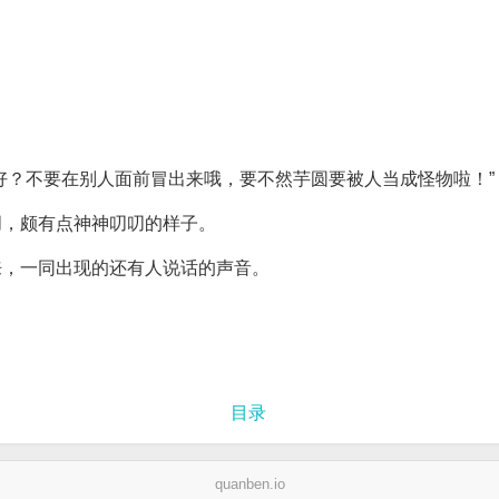
。
好？不要在别人面前冒出来哦，要不然芋圆要被人当成怪物啦！”
叨，颇有点神神叨叨的样子。
来，一同出现的还有人说话的声音。
目录
quanben.io