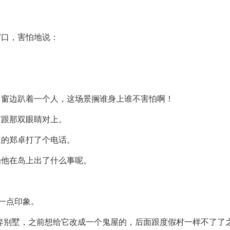
窗口，害怕地说：
。
，窗边趴着一个人，这场景搁谁身上谁不害怕啊！
有跟那双眼睛对上。
过的郑卓打了个电话。
为他在岛上出了什么事呢。
么一点印象。
弃别墅，之前想给它改成一个鬼屋的，后面跟度假村一样不了了之