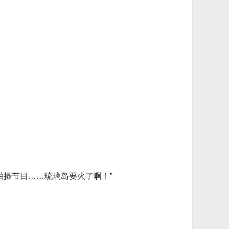
拍摄节目……琉璃岛要火了啊！”