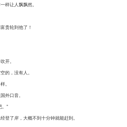
作一样让人飘飘然。
的富贵轮到他了！
给吹开。
空空的，没有人。
一样。
点国外口音。
。”
已经登了岸，大概不到十分钟就能赶到。