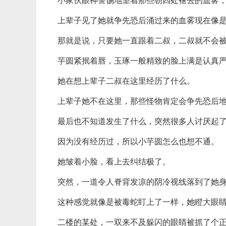
小家伙眼神警惕地望着那些朝四处褪去的血雾
上辈子见了她就争先恐后涌过来的血雾现在像
那就是说，只要她一直跟着二叔，二叔就不会
芋圆紧抿着唇，玉琢一般精致的脸上满是认真
她在想上辈子二叔在这里经历了什么。
上辈子她不在这里，那些怪物肯定会争先恐后
最后也不知道发生了什么，突然很多人讨厌起
因为没有经历过，所以小芋圆怎么也想不通。
她皱着小脸，看上去纠结极了。
突然，一道令人脊背发凉的阴冷视线落到了她
这种感觉就像是被毒蛇盯上了一样，她瞪大眼
二楼的某处，一双来不及躲闪的眼睛被抓了个