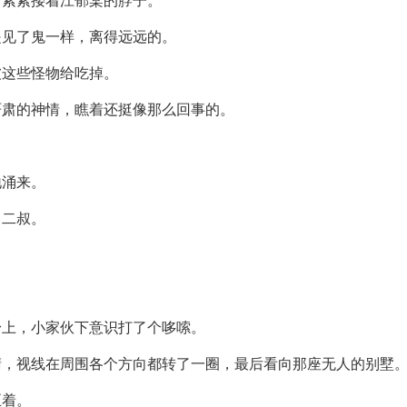
，紧紧搂着江郁棠的脖子。
是见了鬼一样，离得远远的。
被这些怪物给吃掉。
严肃的神情，瞧着还挺像那么回事的。
地涌来。
了二叔。
身上，小家伙下意识打了个哆嗦。
睛，视线在周围各个方向都转了一圈，最后看向那座无人的别墅
正着。