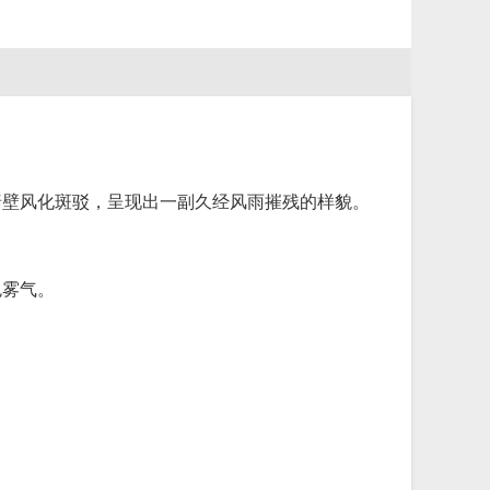
墙壁风化斑驳，呈现出一副久经风雨摧残的样貌。
色雾气。