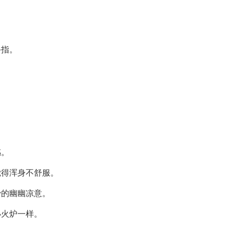
。
手指。
。
感。
觉得浑身不舒服。
骨的幽幽凉意。
小火炉一样。