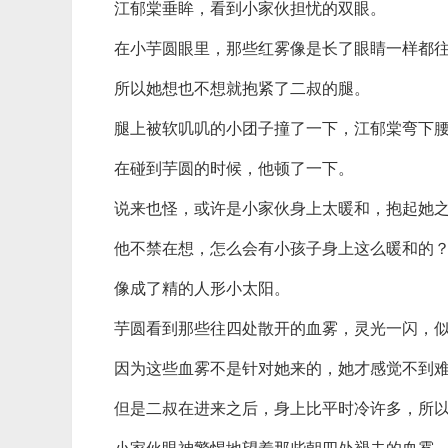
江郁棠垂眸，看到小家伙担忧的双眼。
在小芋圆眼里，那些红雾像是长了眼睛一样都
所以她想也不想就抱紧了二叔的腿。
腿上被软叽叽的小团子撞了一下，江郁棠弯下
在碰到芋圆的时候，他顿了一下。
说来也怪，或许是小家伙身上太暖和，抱起她
他不禁在想，怎么会有小孩子身上这么暖和的
像成了精的人形小太阳。
芋圆看到那些往四处散开的血雾，灵光一闪，
因为这些血雾不是针对她来的，她才感觉不到
但是二叔在进来之后，身上比平时冷许多，所