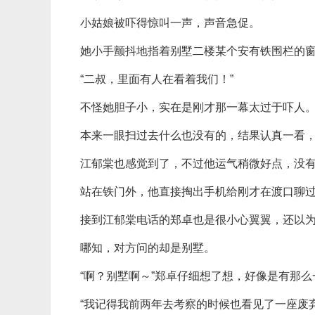
小姑娘被吓得惊叫一声，声音急促。
她小手颤抖地指着别墅二楼某个安有铁围栏的
“二叔，里面有人在看着我们！”
不怪她胆子小，实在是刚才那一幕太过于吓人
本来一眼扫过去什么也没有的，结果认真一看
江郁棠也感觉到了，不过他运气稍微好点，没
站在铁门外，他直接掏出手机给刚才在渡口聊
接到江郁棠电话的郑卓也是很小心翼翼，还以
哪知，对方问的却是别墅。
“啊？别墅啊～”郑卓仔细想了想，好像是有那
“我记得我前两年去考察的时候也看见了一座废