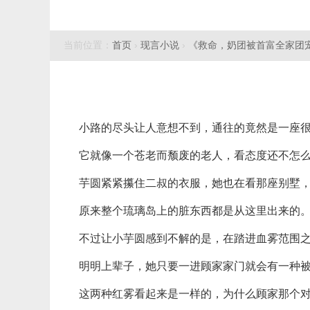
当前位置：
首页
›
现言小说
›
《救命，奶团被首富全家团
小路的尽头让人意想不到，通往的竟然是一座
它就像一个苍老而颓废的老人，看态度还不怎
芋圆紧紧攥住二叔的衣服，她也在看那座别墅
原来整个琉璃岛上的脏东西都是从这里出来的
不过让小芋圆感到不解的是，在踏进血雾范围
明明上辈子，她只要一进顾家家门就会有一种
这两种红雾看起来是一样的，为什么顾家那个