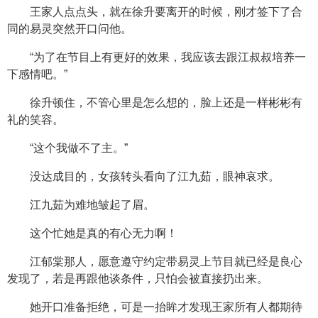
王家人点点头，就在徐升要离开的时候，刚才签下了合
同的易灵突然开口问他。
“为了在节目上有更好的效果，我应该去跟江叔叔培养一
下感情吧。”
徐升顿住，不管心里是怎么想的，脸上还是一样彬彬有
礼的笑容。
“这个我做不了主。”
没达成目的，女孩转头看向了江九茹，眼神哀求。
江九茹为难地皱起了眉。
这个忙她是真的有心无力啊！
江郁棠那人，愿意遵守约定带易灵上节目就已经是良心
发现了，若是再跟他谈条件，只怕会被直接扔出来。
她开口准备拒绝，可是一抬眸才发现王家所有人都期待