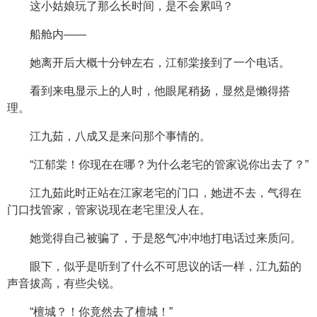
这小姑娘玩了那么长时间，是不会累吗？
船舱内——
她离开后大概十分钟左右，江郁棠接到了一个电话。
看到来电显示上的人时，他眼尾稍扬，显然是懒得搭
理。
江九茹，八成又是来问那个事情的。
“江郁棠！你现在在哪？为什么老宅的管家说你出去了？”
江九茹此时正站在江家老宅的门口，她进不去，气得在
门口找管家，管家说现在老宅里没人在。
她觉得自己被骗了，于是怒气冲冲地打电话过来质问。
眼下，似乎是听到了什么不可思议的话一样，江九茹的
声音拔高，有些尖锐。
“檀城？！你竟然去了檀城！”