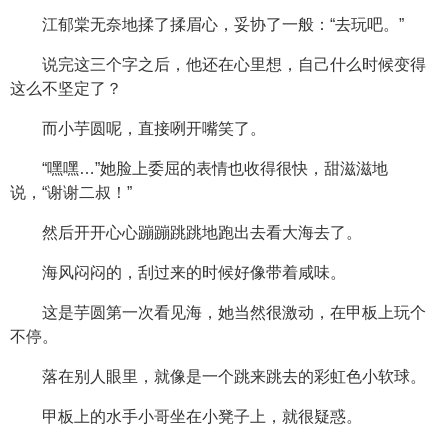
江郁棠无奈地揉了揉眉心，妥协了一般：“去玩吧。”
说完这三个字之后，他还在心里想，自己什么时候变得
这么不坚定了？
而小芋圆呢，直接咧开嘴笑了。
“嘿嘿…”她脸上委屈的表情也收得很快，甜滋滋地
说，“谢谢二叔！”
然后开开心心蹦蹦跳跳地跑出去看大海去了。
海风闷闷的，刮过来的时候好像带着咸味。
这是芋圆第一次看见海，她当然很激动，在甲板上玩个
不停。
落在别人眼里，就像是一个跳来跳去的彩虹色小软球。
甲板上的水手小哥坐在小凳子上，就很疑惑。