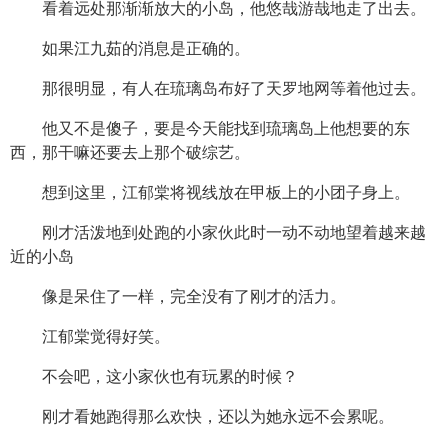
看着远处那渐渐放大的小岛，他悠哉游哉地走了出去。
如果江九茹的消息是正确的。
那很明显，有人在琉璃岛布好了天罗地网等着他过去。
他又不是傻子，要是今天能找到琉璃岛上他想要的东
西，那干嘛还要去上那个破综艺。
想到这里，江郁棠将视线放在甲板上的小团子身上。
刚才活泼地到处跑的小家伙此时一动不动地望着越来越
近的小岛
像是呆住了一样，完全没有了刚才的活力。
江郁棠觉得好笑。
不会吧，这小家伙也有玩累的时候？
刚才看她跑得那么欢快，还以为她永远不会累呢。