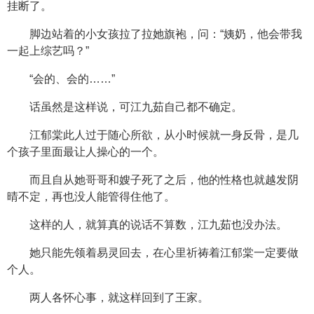
挂断了。
脚边站着的小女孩拉了拉她旗袍，问：“姨奶，他会带我
一起上综艺吗？”
“会的、会的……”
话虽然是这样说，可江九茹自己都不确定。
江郁棠此人过于随心所欲，从小时候就一身反骨，是几
个孩子里面最让人操心的一个。
而且自从她哥哥和嫂子死了之后，他的性格也就越发阴
晴不定，再也没人能管得住他了。
这样的人，就算真的说话不算数，江九茹也没办法。
她只能先领着易灵回去，在心里祈祷着江郁棠一定要做
个人。
两人各怀心事，就这样回到了王家。