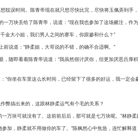
不想耽误时间。陈青帝现在就只想尽快比完，尽快将玉佩弄到手
中的一万块丢给了陈青帝，说道：“现在我也参加了这场赌注，作
是千金大小姐，我们男人之间的赛车，你跟掺和什么？”
上前说道：“静柔姐，大哥说的不错，的确不合适啊。”
一眼，随即看着陈青帝说道：“我虽然很讨厌你，但更加厌恶吕厚
：“你坐在车里这么长时间，已经留下了很多的好运，我一定会赢
气作弊搞出来的，这跟林静柔运气有个毛的关系？
的一万块可就没有了。这前前后后，那可就是七万块呢。”林静柔
她参加，静柔就不用做你的车了。”陈枫然心中焦急，连忙解释道