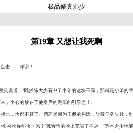
极品修真邪少
第19章 又想让我死啊
员点击……叩谢！
连赔笑说道：“既然陈大少看中了小弟的这块玉佩，那就是小弟的荣
下来，小心的放在了他身后的跑车的引擎盖上。
务相比，啥都不算了。倘若是因为玉佩的原因，导致任务失败，
少很喜欢你那块玉佩？”陈青帝的脸上充满了不屑，“等本大少玩够