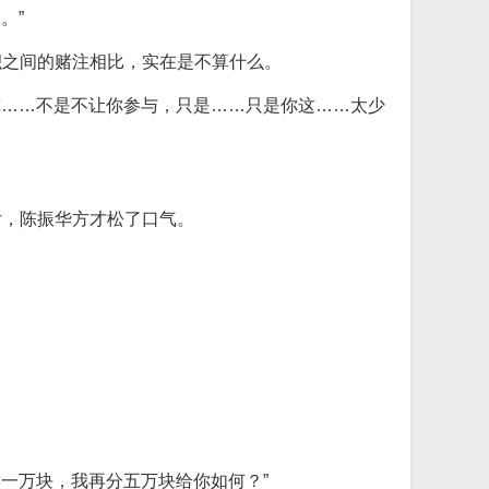
。”
积之间的赌注相比，实在是不算什么。
你……不是不让你参与，只是……只是你这……太少
后，陈振华方才松了口气。
。
这一万块，我再分五万块给你如何？”