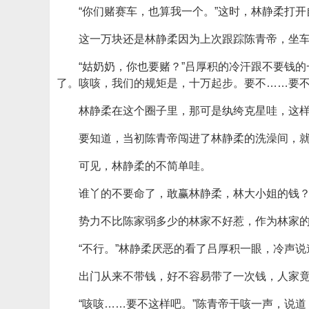
“你们赌赛车，也算我一个。”这时，林静柔打开
这一万块还是林静柔因为上次跟踪陈青帝，坐
“姑奶奶，你也要赌？”吕厚积的冷汗跟不要钱
了。咳咳，我们的规矩是，十万起步。要不……要不
林静柔在这个圈子里，那可是纨绔克星哇，这
要知道，当初陈青帝闯进了林静柔的洗澡间，
可见，林静柔的不简单哇。
谁丫的不要命了，敢赢林静柔，林大小姐的钱？
势力不比陈家弱多少的林家不好惹，作为林家
“不行。”林静柔厌恶的看了吕厚积一眼，冷声说
出门从来不带钱，好不容易带了一次钱，人家
“咳咳……要不这样吧。”陈青帝干咳一声，说