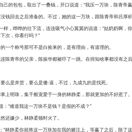
自己的包包，取出了一叠钱，开口说道：“我压一万块，陈青帝赢
车没钱回去之后准备的。不过，她的这一万块，跟陈青帝和吕厚
的一样，哗哗的往下流，连连吸气小心翼翼的说道：“姑奶奶啊，
下次，你看行吗？”
样的一个称号那可不是白捡来的，是有理由，有道理的。
就连陈青帝的父亲，陈振华都被吓了一跳。在得知啥事都没有之
要么是井货，要么是傻·逼，不过，九成九的是找死。
的掌上明珠，集千般宠爱于一身的林静柔，那就更加的不好惹了
道：“难道我这一万块不是钱？是假的不成？”
竟然还嫌少，林静柔顿时火了。
道：“林静柔你就将这一万块加在我的赌注上，等赢了之后，除了