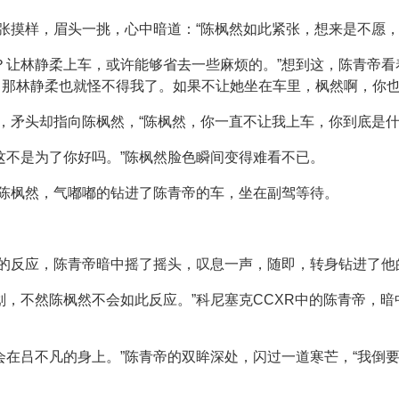
紧张摸样，眉头一挑，心中暗道：“陈枫然如此紧张，想来是不愿，
？让林静柔上车，或许能够省去一些麻烦的。”想到这，陈青帝看
那林静柔也就怪不得我了。如果不让她坐在车里，枫然啊，你也
眼，矛头却指向陈枫然，“陈枫然，你一直不让我上车，你到底是什
这不是为了你好吗。”陈枫然脸色瞬间变得难看不已。
堪陈枫然，气嘟嘟的钻进了陈青帝的车，坐在副驾等待。
然的反应，陈青帝暗中摇了摇头，叹息一声，随即，转身钻进了他
划，不然陈枫然不会如此反应。”科尼塞克CCXR中的陈青帝，暗
会在吕不凡的身上。”陈青帝的双眸深处，闪过一道寒芒，“我倒要