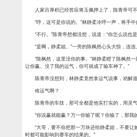
人家吕厚积已经答应将玉佩押上了，陈青帝可
“哼，这可是你说的。”林静柔冷哼一声，将手
“不行。”陈青帝想都没想，说道：“你怎么说也
“是啊，静柔姐。”一旁的陈枫然心头大惊，连连
“陈枫然，这里没你的事。”林静柔瞪了陈枫然
让你赢。没了我的运气，你可就成了输车神了。”
陈青帝没想到，林静柔竟然拿运气说事，劝解道
啥运气啊？
陈青帝的车技，那可全都是他实打实的，用灵
“你说赢就能赢？万一你输了呢？你输了，那我
“大哥，要不你把那一万块还给静柔姐，不要让
时都可能影响到赛车的结果的。”