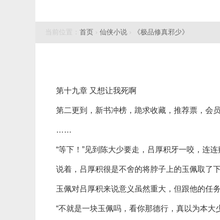
当前位置：
首页
›
仙侠小说
›
《极品修真邪少》
第十九章 又想让我死啊
第二更到，新书冲榜，跪求收藏，推荐票，会
……
“等下！”见到陈大少要走，吕厚积牙一咬，连
说着，吕厚积很是不舍的将脖子上的玉佩取了
玉佩对吕厚积来说意义虽然重大，但跟他的任
“不就是一块玉佩吗，看你那德行，真以为本大