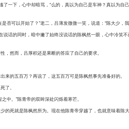
抽搐了一下，心中却暗骂，“么的，真以为自己是车神？真以为自
在是否可以开始了？”老二，吕薄发微微一笑，说道：“陈大少，我
，在说话的同时，暗中撇了始终没说话的陈枫然一眼，心中冷笑不
要性，然而，吕厚积还是果断的答应了自己的要求。
拿出来的五百万？再说了，这五百万可是陈枫然事先准备好的。
生死了。
程之中。”陈青帝的双眸深处闪烁着寒芒。
大少的死就是陈枫然所为。现在他陈青帝穿越了，也就意味着陈